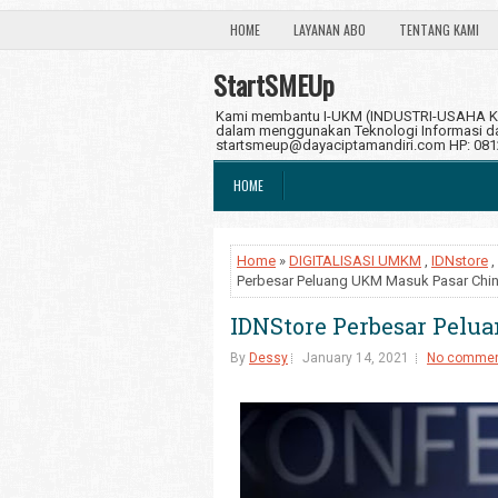
HOME
LAYANAN ABO
TENTANG KAMI
StartSMEUp
Kami membantu I-UKM (INDUSTRI-USAHA KE
dalam menggunakan Teknologi Informasi dan
startsmeup@dayaciptamandiri.com HP: 08
HOME
Home
»
DIGITALISASI UMKM
,
IDNstore
,
Perbesar Peluang UKM Masuk Pasar Chi
IDNStore Perbesar Pelu
By
Dessy
January 14, 2021
No comme