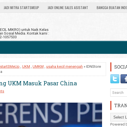
JADI MITRA STARTSMEUP
JADI ONLINE SALES ASISTANT
BANGGA BUATAN IND
CIL MIKRO) untuk Naik Kelas
 Sosial Media. Kontak kami :
12-1057533
SOCI
startSMeUp
,
UKM
,
UMKM
,
usaha kecil menengah
» IDNStore
na
ang UKM Masuk Pasar China
nts
TRAN
Powered 