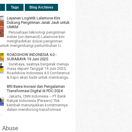
r
Tags
Blog Archives
Layanan Logistik Lalamove Kini
Dukung Pengiriman Jarak Jauh untuk
UMKM
Perusahaan teknologi pengiriman
instan (on-demand) Lalamove kini
menghadirkan solusi pengiriman
h untuk mengimbangi pertumbuhan U...
ROADSHOW INDONESIA 4.0 -
SURABAYA 19 Juni 2025
Surabaya, saatnya bergerak menuju
masa depan! Tanggal 19 Juni 2025,
Roadshow Indonesia 4.0 Conference
& Expo akan hadir untuk membangu...
BRI Bawa Inovasi dan Pengalaman
Transformasi Digital di PDC 2024
Jakarta, CNN Indonesia -- PT Bank
Rakyat Indonesia (Persero) Tbk
kembali menunjukkan komitmennya
dalam mendorong transformasi
..
t Abuse