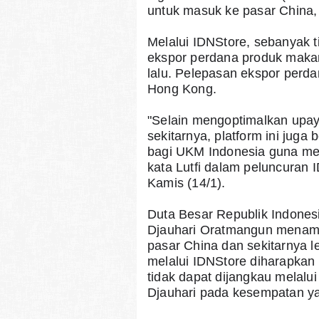
untuk masuk ke pasar China,
Melalui IDNStore, sebanyak t
ekspor perdana produk maka
lalu. Pelepasan ekspor perda
Hong Kong.
"Selain mengoptimalkan upay
sekitarnya, platform ini juga
bagi UKM Indonesia guna men
kata Lutfi dalam peluncuran I
Kamis (14/1).
Duta Besar Republik Indones
Djauhari Oratmangun menamb
pasar China dan sekitarnya lew
melalui IDNStore diharapkan
tidak dapat dijangkau melalui
Djauhari pada kesempatan y