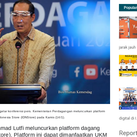
Popula
jarak jau
lar konferensi pers. Kementerian Perdagangan meluncurkan platform 
donesia Store (IDNStore) pada Kamis (14/1).
digital di I.
ad Lutfi meluncurkan platform dagang 
Repor
tore). Platform ini dapat dimanfaatkan UKM 