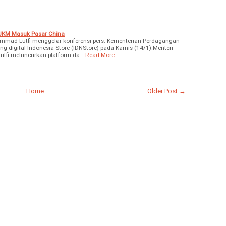
 UKM Masuk Pasar China
mad Lutfi menggelar konferensi pers. Kementerian Perdagangan
g digital Indonesia Store (IDNStore) pada Kamis (14/1).Menteri
fi meluncurkan platform da…
Read More
Home
Older Post →