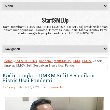
StartSMEUp
Kami membantu I-UKM (INDUSTRI-USAHA KECIL MIKRO) untuk Naik Kelas
dalam menggunakan Teknologi Informasi dan Sosial Media. Kontak kami
: startsmeup@dayaciptamandiri.com HP: 0812-1057533
Home
»
EVENTCERDAS
,
pandemi
,
startSMeUp
,
UKM
,
UMKM
» Kadin
Ungkap UMKM Sulit Sesuaikan Bisnis Usai Pandemi
Kadin Ungkap UMKM Sulit Sesuaikan
Bisnis Usai Pandemi
By
Dessy
March 26, 2021
No comments