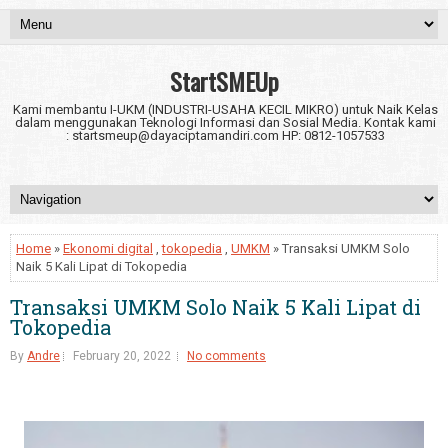
StartSMEUp
Kami membantu I-UKM (INDUSTRI-USAHA KECIL MIKRO) untuk Naik Kelas
dalam menggunakan Teknologi Informasi dan Sosial Media. Kontak kami
: startsmeup@dayaciptamandiri.com HP: 0812-1057533
Home
»
Ekonomi digital
,
tokopedia
,
UMKM
» Transaksi UMKM Solo
Naik 5 Kali Lipat di Tokopedia
Transaksi UMKM Solo Naik 5 Kali Lipat di
Tokopedia
By
Andre
February 20, 2022
No comments