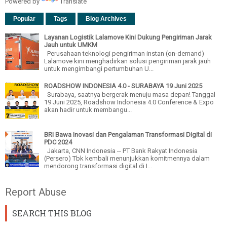
Powered by
Translate
Popular
Tags
Blog Archives
Layanan Logistik Lalamove Kini Dukung Pengiriman Jarak
Jauh untuk UMKM
Perusahaan teknologi pengiriman instan (on-demand)
Lalamove kini menghadirkan solusi pengiriman jarak jauh
untuk mengimbangi pertumbuhan U...
ROADSHOW INDONESIA 4.0 - SURABAYA 19 Juni 2025
Surabaya, saatnya bergerak menuju masa depan! Tanggal
19 Juni 2025, Roadshow Indonesia 4.0 Conference & Expo
akan hadir untuk membangu...
BRI Bawa Inovasi dan Pengalaman Transformasi Digital di
PDC 2024
Jakarta, CNN Indonesia -- PT Bank Rakyat Indonesia
(Persero) Tbk kembali menunjukkan komitmennya dalam
mendorong transformasi digital di I...
Report Abuse
SEARCH THIS BLOG