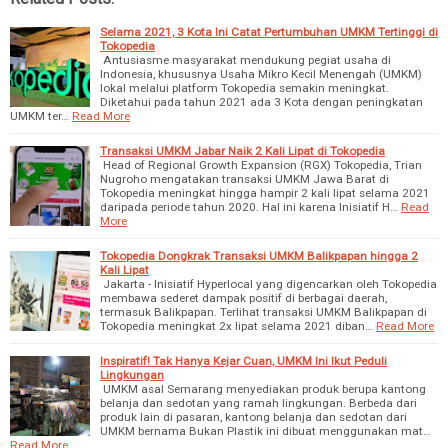
Selama 2021, 3 Kota Ini Catat Pertumbuhan UMKM Tertinggi di
Tokopedia
Antusiasme masyarakat mendukung pegiat usaha di
Indonesia, khususnya Usaha Mikro Kecil Menengah (UMKM)
lokal melalui platform Tokopedia semakin meningkat.
Diketahui pada tahun 2021 ada 3 Kota dengan peningkatan
UMKM ter…
Read More
Transaksi UMKM Jabar Naik 2 Kali Lipat di Tokopedia
Head of Regional Growth Expansion (RGX) Tokopedia, Trian
Nugroho mengatakan transaksi UMKM Jawa Barat di
Tokopedia meningkat hingga hampir 2 kali lipat selama 2021
daripada periode tahun 2020. Hal ini karena Inisiatif H…
Read
More
Tokopedia Dongkrak Transaksi UMKM Balikpapan hingga 2
Kali Lipat
Jakarta - Inisiatif Hyperlocal yang digencarkan oleh Tokopedia
membawa sederet dampak positif di berbagai daerah,
termasuk Balikpapan. Terlihat transaksi UMKM Balikpapan di
Tokopedia meningkat 2x lipat selama 2021 diban…
Read More
Inspiratif! Tak Hanya Kejar Cuan, UMKM Ini Ikut Peduli
Lingkungan
UMKM asal Semarang menyediakan produk berupa kantong
belanja dan sedotan yang ramah lingkungan. Berbeda dari
produk lain di pasaran, kantong belanja dan sedotan dari
UMKM bernama Bukan Plastik ini dibuat menggunakan mat…
Read More