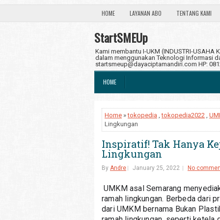
HOME
LAYANAN ABO
TENTANG KAMI
StartSMEUp
Kami membantu I-UKM (INDUSTRI-USAHA KE
dalam menggunakan Teknologi Informasi dan
startsmeup@dayaciptamandiri.com HP: 08
HOME
Home
»
tokopedia
,
tokopedia2022
,
UM
Lingkungan
Inspiratif! Tak Hanya K
Lingkungan
By
Andre
January 25, 2022
No commen
UMKM asal Semarang menyediakan
ramah lingkungan. Berbeda dari pr
dari UMKM bernama Bukan Plastik 
ramah lingkungan, seperti ketela