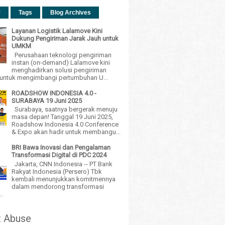
r
Tags
Blog Archives
Layanan Logistik Lalamove Kini
Dukung Pengiriman Jarak Jauh untuk
UMKM
Perusahaan teknologi pengiriman
instan (on-demand) Lalamove kini
menghadirkan solusi pengiriman
h untuk mengimbangi pertumbuhan U...
ROADSHOW INDONESIA 4.0 -
SURABAYA 19 Juni 2025
Surabaya, saatnya bergerak menuju
masa depan! Tanggal 19 Juni 2025,
Roadshow Indonesia 4.0 Conference
& Expo akan hadir untuk membangu...
BRI Bawa Inovasi dan Pengalaman
Transformasi Digital di PDC 2024
Jakarta, CNN Indonesia -- PT Bank
Rakyat Indonesia (Persero) Tbk
kembali menunjukkan komitmennya
dalam mendorong transformasi
..
t Abuse