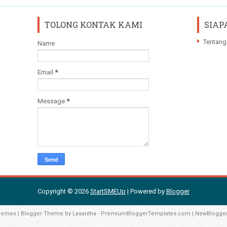
TOLONG KONTAK KAMI
SIAP
Tentang
Name
Email
*
Message
*
Copyright ©
2026
StartSMEUp
| Powered by
Blogger
hemes
| Blogger Theme by
Lasantha
-
PremiumBloggerTemplates.com
|
NewBlogge