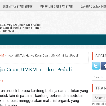
JADI MITRA STARTSMEUP
JADI ONLINE SALES ASISTANT
BANGGA BUATAN IND
CIL MIKRO) untuk Naik Kelas
 Sosial Media. Kontak kami :
12-1057533
SOCI
KM
» Inspiratif! Tak Hanya Kejar Cuan, UMKM Ini Ikut Peduli
ejar Cuan, UMKM Ini Ikut Peduli
ts
TRAN
 produk berupa kantong belanja dan sedotan yang 
oduk lain di pasaran, kantong belanja dan sedotan 
ini dibuat menggunakan material organik yang 
Powered 
 dan bambu.