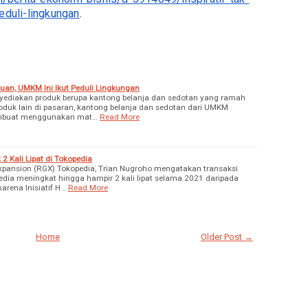
eduli-lingkungan
.
 Cuan, UMKM Ini Ikut Peduli Lingkungan
diakan produk berupa kantong belanja dan sedotan yang ramah
roduk lain di pasaran, kantong belanja dan sedotan dari UMKM
 dibuat menggunakan mat…
Read More
 Kali Lipat di Tokopedia
xpansion (RGX) Tokopedia, Trian Nugroho mengatakan transaksi
ia meningkat hingga hampir 2 kali lipat selama 2021 daripada
karena Inisiatif H…
Read More
Home
Older Post →