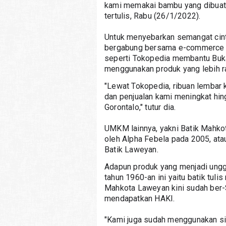
kami memakai bambu yang dibuat 
tertulis, Rabu (26/1/2022).
Untuk menyebarkan semangat cint
bergabung bersama e-commerce Tok
seperti Tokopedia membantu Buka
menggunakan produk yang lebih r
"Lewat Tokopedia, ribuan lembar k
dan penjualan kami meningkat hing
Gorontalo," tutur dia.
UMKM lainnya, yakni Batik Mahkot
oleh Alpha Febela pada 2005, ata
Batik Laweyan.
Adapun produk yang menjadi unggu
tahun 1960-an ini yaitu batik tuli
Mahkota Laweyan kini sudah ber-S
mendapatkan HAKI.
"Kami juga sudah menggunakan sis