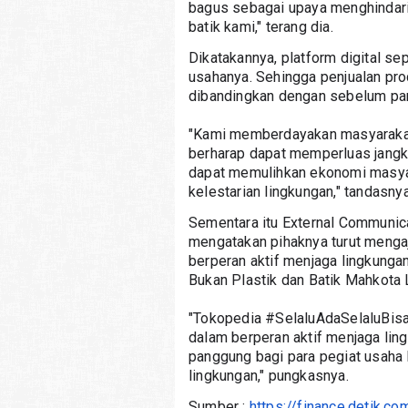
bagus sebagai upaya menghindari 
batik kami," terang dia.
Dikatakannya, platform digital s
usahanya. Sehingga penjualan prod
dibandingkan dengan sebelum pa
"Kami memberdayakan masyarakat s
berharap dapat memperluas jangka
dapat memulihkan ekonomi masyara
kelestarian lingkungan," tandasnya
Sementara itu External Communica
mengatakan pihaknya turut menga
berperan aktif menjaga lingkung
Bukan Plastik dan Batik Mahkota
"Tokopedia #SelaluAdaSelaluBis
dalam berperan aktif menjaga lin
panggung bagi para pegiat usaha l
lingkungan," pungkasnya.
Sumber : 
https://finance.detik.c