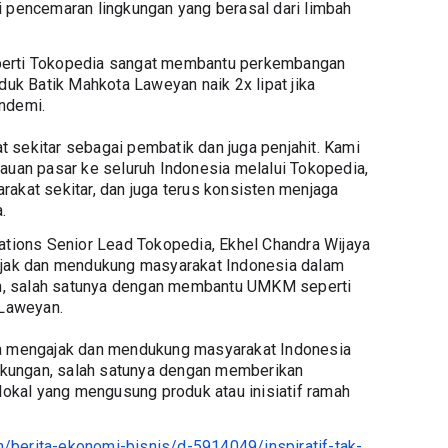
pencemaran lingkungan yang berasal dari limbah 
eperti Tokopedia sangat membantu perkembangan 
uk Batik Mahkota Laweyan naik 2x lipat jika 
ndemi.
ekitar sebagai pembatik dan juga penjahit. Kami 
uan pasar ke seluruh Indonesia melalui Tokopedia, 
kat sekitar, dan juga terus konsisten menjaga 
.
tions Senior Lead Tokopedia, Ekhel Chandra Wijaya 
jak dan mendukung masyarakat Indonesia dalam 
an, salah satunya dengan membantu UMKM seperti 
 Laweyan.
a mengajak dan mendukung masyarakat Indonesia 
gkungan, salah satunya dengan memberikan 
okal yang mengusung produk atau inisiatif ramah 
om/berita-ekonomi-bisnis/d-5914049/inspiratif-tak-