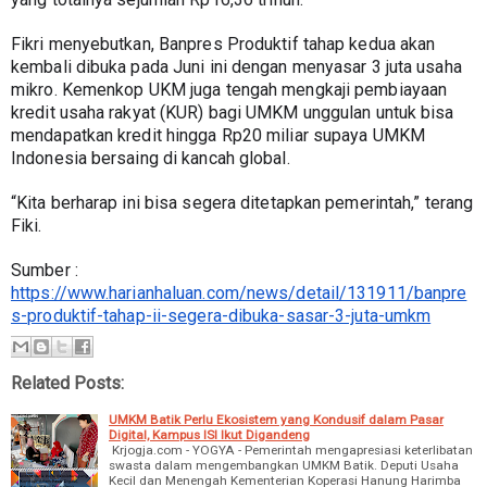
Fikri menyebutkan, Banpres Produktif tahap kedua akan 
kembali dibuka pada Juni ini dengan menyasar 3 juta usaha 
mikro. Kemenkop UKM juga tengah mengkaji pembiayaan 
kredit usaha rakyat (KUR) bagi UMKM unggulan untuk bisa 
mendapatkan kredit hingga Rp20 miliar supaya UMKM 
Indonesia bersaing di kancah global.
“Kita berharap ini bisa segera ditetapkan pemerintah,” terang 
Fiki.
Sumber : 
https://www.harianhaluan.com/news/detail/131911/banpre
s-produktif-tahap-ii-segera-dibuka-sasar-3-juta-umkm
Related Posts:
UMKM Batik Perlu Ekosistem yang Kondusif dalam Pasar
Digital, Kampus ISI Ikut Digandeng
Krjogja.com - YOGYA - Pemerintah mengapresiasi keterlibatan
swasta dalam mengembangkan UMKM Batik. Deputi Usaha
Kecil dan Menengah Kementerian Koperasi Hanung Harimba