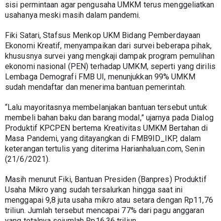
sisi permintaan agar pengusaha UMKM terus menggeliatkan 
usahanya meski masih dalam pandemi.
Fiki Satari, Stafsus Menkop UKM Bidang Pemberdayaan 
Ekonomi Kreatif, menyampaikan dari survei beberapa pihak, 
khususnya survei yang mengkaji dampak program pemulihan 
ekonomi nasional (PEN) terhadap UMKM, seperti yang dirilis 
Lembaga Demografi FMB UI, menunjukkan 99% UMKM 
sudah mendaftar dan menerima bantuan pemerintah.
“Lalu mayoritasnya membelanjakan bantuan tersebut untuk 
membeli bahan baku dan barang modal,” ujarnya pada Dialog 
Produktif KPCPEN bertema Kreativitas UMKM Bertahan di 
Masa Pandemi, yang ditayangkan di FMB9ID_IKP, dalam 
keterangan tertulis yang diterima Harianhaluan.com, Senin 
(21/6/2021).
Masih menurut Fiki, Bantuan Presiden (Banpres) Produktif 
Usaha Mikro yang sudah tersalurkan hingga saat ini 
menggapai 9,8 juta usaha mikro atau setara dengan Rp11,76 
triliun. Jumlah tersebut mencapai 77% dari pagu anggaran 
yang totalnya sejumlah Rp16,36 triliun.