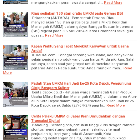
mengungkapkan, peran swasta sangat di…
Read More
Riau sediakan 150 stan gratis UMKM pada Gernas BBI
Pekanbaru (ANTARA) - Pemerintah Provinsi Riau
menyediakan 150 stan gratis bagi Usaha Mikro Kecil dan
Menengah (UMKM) dalam gebyar Bangga Buatan Indonesia
(BBI) digelar pada 3-5 Mei 2024 di Kota Pekanbaru sekaligus
upaya…
Read More
Kapan Waktu yang Tepat Merekrut Karyawan untuk Usaha
Anda?
KOMPAS.com - Sebagai seorang wirausaha, ada banyak hal
selain penjualan produk yang juga harus Anda pikirkan. Salah
satunya, kapan saat yang tepat untuk merekrut karyawan
pertama Anda? Pada suatu titik, Anda mungkin men…
Read
More
Padati Stan UMKM Hari Jadi ke-25 Kota Depok, Pengunjung
Cicipi Beragam Kuliner
berita.depok.go.id - Ratusan warga memadati Gelar Produk
Usaha Mikro, Kecil dan Menengah (UMKM) di dalam area Alun-
alun Kota Depok dalam rangka memeriahkan Hari Jadi ke-25
Kota Depok, sejak Sabtu (27/04/24) pagi hi…
Read More
Cerita Pelaku UMKM di Jabar Kian Dimudahkan dengan
Transaksi Digital
Bandung - Seorang pria, bertubuh tinggi kuris dengan rambut
plontos mendatangi sebuah rumah sekaligus tempat
penjualan biji kopi yang ada di Arcamanik, Kota
Bandung.Kedatangan pria itu, untuk membeli bubuk kopi