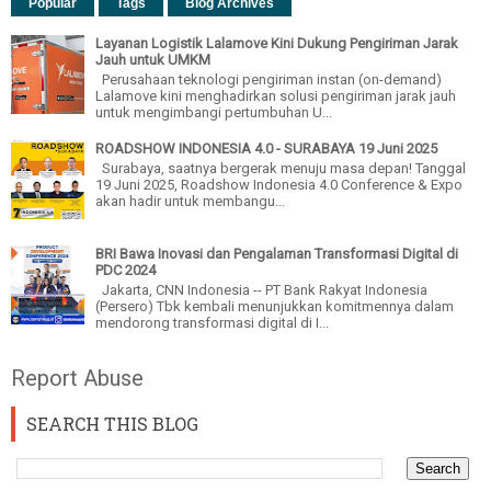
Popular
Tags
Blog Archives
Layanan Logistik Lalamove Kini Dukung Pengiriman Jarak
Jauh untuk UMKM
Perusahaan teknologi pengiriman instan (on-demand)
Lalamove kini menghadirkan solusi pengiriman jarak jauh
untuk mengimbangi pertumbuhan U...
ROADSHOW INDONESIA 4.0 - SURABAYA 19 Juni 2025
Surabaya, saatnya bergerak menuju masa depan! Tanggal
19 Juni 2025, Roadshow Indonesia 4.0 Conference & Expo
akan hadir untuk membangu...
BRI Bawa Inovasi dan Pengalaman Transformasi Digital di
PDC 2024
Jakarta, CNN Indonesia -- PT Bank Rakyat Indonesia
(Persero) Tbk kembali menunjukkan komitmennya dalam
mendorong transformasi digital di I...
Report Abuse
SEARCH THIS BLOG