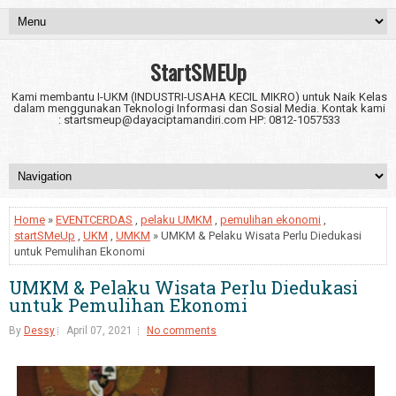
StartSMEUp
Kami membantu I-UKM (INDUSTRI-USAHA KECIL MIKRO) untuk Naik Kelas
dalam menggunakan Teknologi Informasi dan Sosial Media. Kontak kami
: startsmeup@dayaciptamandiri.com HP: 0812-1057533
Home
»
EVENTCERDAS
,
pelaku UMKM
,
pemulihan ekonomi
,
startSMeUp
,
UKM
,
UMKM
» UMKM & Pelaku Wisata Perlu Diedukasi
untuk Pemulihan Ekonomi
UMKM & Pelaku Wisata Perlu Diedukasi
untuk Pemulihan Ekonomi
By
Dessy
April 07, 2021
No comments