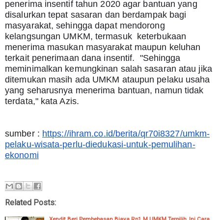
penerima insentif tahun 2020 agar bantuan yang 
disalurkan tepat sasaran dan berdampak bagi 
masyarakat, sehingga dapat mendorong 
kelangsungan UMKM, termasuk  keterbukaan 
menerima masukan masyarakat maupun keluhan 
terkait penerimaan dana insentif.  "Sehingga 
meminimalkan kemungkinan salah sasaran atau jika 
ditemukan masih ada UMKM ataupun pelaku usaha 
yang seharusnya menerima bantuan, namun tidak 
terdata," kata Azis.
sumber : 
https://ihram.co.id/berita/qr70i8327/umkm-
pelaku-wisata-perlu-diedukasi-untuk-pemulihan-
ekonomi
Related Posts:
Xendit Beri Pembebasan Biaya Rp1 M UMKM Terpilih, Ini Cara