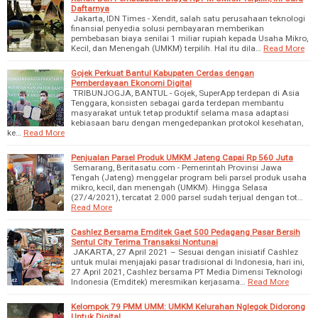
Daftarnya
Jakarta, IDN Times - Xendit, salah satu perusahaan teknologi
finansial penyedia solusi pembayaran memberikan
pembebasan biaya senilai 1 miliar rupiah kepada Usaha Mikro,
Kecil, dan Menengah (UMKM) terpilih. Hal itu dila…
Read More
Gojek Perkuat Bantul Kabupaten Cerdas dengan
Pemberdayaan Ekonomi Digital
TRIBUNJOGJA, BANTUL - Gojek, SuperApp terdepan di Asia
Tenggara, konsisten sebagai garda terdepan membantu
masyarakat untuk tetap produktif selama masa adaptasi
kebiasaan baru dengan mengedepankan protokol kesehatan,
ke…
Read More
Penjualan Parsel Produk UMKM Jateng Capai Rp 560 Juta
Semarang, Beritasatu.com - Pemerintah Provinsi Jawa
Tengah (Jateng) menggelar program beli parsel produk usaha
mikro, kecil, dan menengah (UMKM). Hingga Selasa
(27/4/2021), tercatat 2.000 parsel sudah terjual dengan tot…
Read More
Cashlez Bersama Emditek Gaet 500 Pedagang Pasar Bersih
Sentul City Terima Transaksi Nontunai
JAKARTA, 27 April 2021 – Sesuai dengan inisiatif Cashlez
untuk mulai menjajaki pasar tradisional di Indonesia, hari ini,
27 April 2021, Cashlez bersama PT Media Dimensi Teknologi
Indonesia (Emditek) meresmikan kerjasama…
Read More
Kelompok 79 PMM UMM: UMKM Kelurahan Nglegok Didorong
Untuk Digital