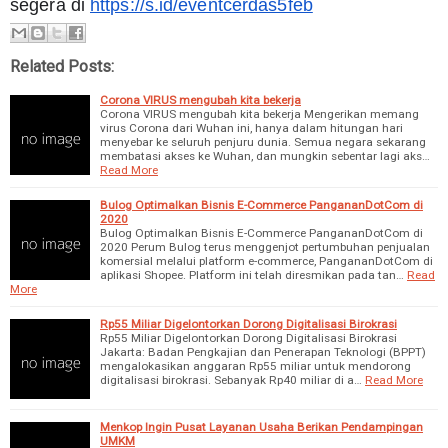
segera di 
https://s.id/eventcerdas5feb
Related Posts:
Corona VIRUS mengubah kita bekerja
Corona VIRUS mengubah kita bekerja Mengerikan memang
virus Corona dari Wuhan ini, hanya dalam hitungan hari
menyebar ke seluruh penjuru dunia. Semua negara sekarang
membatasi akses ke Wuhan, dan mungkin sebentar lagi aks…
Read More
Bulog Optimalkan Bisnis E-Commerce PangananDotCom di
2020
Bulog Optimalkan Bisnis E-Commerce PangananDotCom di
2020 Perum Bulog terus menggenjot pertumbuhan penjualan
komersial melalui platform e-commerce, PangananDotCom di
aplikasi Shopee. Platform ini telah diresmikan pada tan…
Read
More
Rp55 Miliar Digelontorkan Dorong Digitalisasi Birokrasi
Rp55 Miliar Digelontorkan Dorong Digitalisasi Birokrasi
Jakarta: Badan Pengkajian dan Penerapan Teknologi (BPPT)
mengalokasikan anggaran Rp55 miliar untuk mendorong
digitalisasi birokrasi. Sebanyak Rp40 miliar di a…
Read More
Menkop Ingin Pusat Layanan Usaha Berikan Pendampingan
UMKM