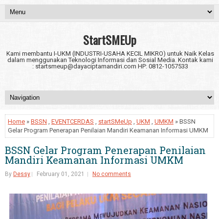
StartSMEUp
Kami membantu I-UKM (INDUSTRI-USAHA KECIL MIKRO) untuk Naik Kelas
dalam menggunakan Teknologi Informasi dan Sosial Media. Kontak kami
: startsmeup@dayaciptamandiri.com HP: 0812-1057533
Home
»
BSSN
,
EVENTCERDAS
,
startSMeUp
,
UKM
,
UMKM
» BSSN
Gelar Program Penerapan Penilaian Mandiri Keamanan Informasi UMKM
BSSN Gelar Program Penerapan Penilaian
Mandiri Keamanan Informasi UMKM
By
Dessy
February 01, 2021
No comments