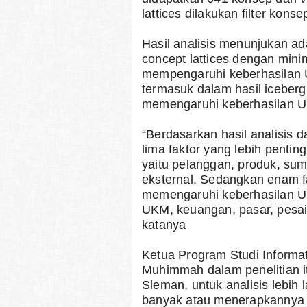
lattices dilakukan filter kon
Hasil analisis menunjukan ada
concept lattices dengan minim
mempengaruhi keberhasilan U
termasuk dalam hasil iceberg c
memengaruhi keberhasilan U
“Berdasarkan hasil analisis
lima faktor yang lebih penti
yaitu pelanggan, produk, sum
eksternal. Sedangkan enam fakt
memengaruhi keberhasilan UKM
UKM, keuangan, pasar, pesain
katanya
Ketua Program Studi Informati
Muhimmah dalam penelitian i
Sleman, untuk analisis lebih 
banyak atau menerapkannya d