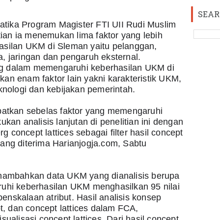
SEAR
matika Program Magister FTI UII Rudi Muslim 
tian ia menemukan lima faktor yang lebih 
silan UKM di Sleman yaitu pelanggan, 
 jaringan dan pengaruh eksternal. 
ing dalam memengaruhi keberhasilan UKM di 
n enam faktor lain yakni karakteristik UKM, 
knologi dan kebijakan pemerintah.
idapatkan sebelas faktor yang memengaruhi 
kan analisis lanjutan di penelitian ini dengan 
oncept lattices sebagai filter hasil concept 
 yang diterima Harianjogja.com, Sabtu 
nambahkan data UKM yang dianalisis berupa 
uhi keberhasilan UKM menghasilkan 95 nilai 
penskalaan atribut. Hasil analisis konsep 
t, dan concept lattices dalam FCA, 
ualisasi concept lattices. Dari hasil concept 