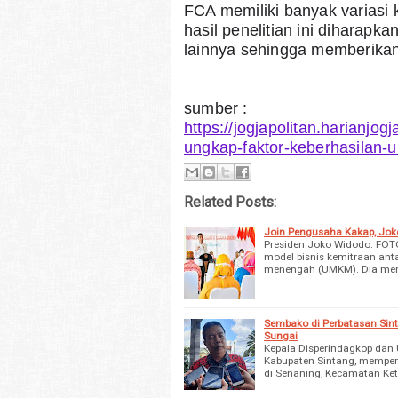
FCA memiliki banyak variasi 
hasil penelitian ini diharapk
lainnya sehingga memberikan 
sumber : 
https://jogjapolitan.harianjo
ungkap-faktor-keberhasilan-u
Related Posts:
Join Pengusaha Kakap, Jok
Presiden Joko Widodo. FOT
model bisnis kemitraan ant
menengah (UMKM). Dia meni
Sembako di Perbatasan Sinta
Sungai
Kepala Disperindagkop dan
Kabupaten Sintang, mempe
di Senaning, Kecamatan Ke