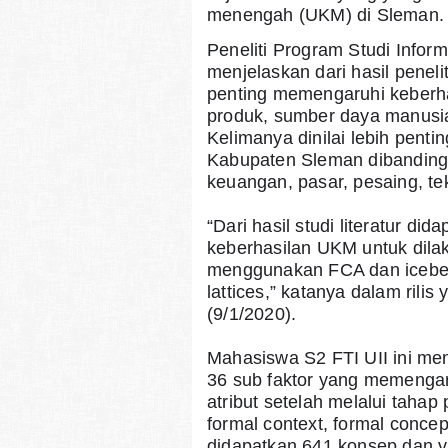
menengah (UKM) di Sleman.
Peneliti Program Studi Infor
menjelaskan dari hasil peneli
penting memengaruhi keberha
produk, sumber daya manusia,
Kelimanya dinilai lebih pent
Kabupaten Sleman dibandingka
keuangan, pasar, pesaing, te
“Dari hasil studi literatur d
keberhasilan UKM untuk dilaku
menggunakan FCA dan iceberg c
lattices,” katanya dalam rilis
(9/1/2020).
Mahasiswa S2 FTI UII ini me
36 sub faktor yang memengar
atribut setelah melalui tahap 
formal context, formal concep
didapatkan 641 konsep dan vis