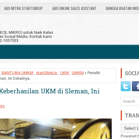
JADI MITRA STARTSMEUP
JADI ONLINE SALES ASISTANT
BANGGA BUATAN IND
CIL MIKRO) untuk Naik Kelas
 Sosial Media. Kontak kami :
12-1057533
SOCI
,
BANTUAN UMKM
,
startSMeUp
,
UKM
,
UMKM
» Peneliti
n, Ini Detailnya..
Keberhasilan UKM di Sleman, Ini
nts
TRAN
Powered 