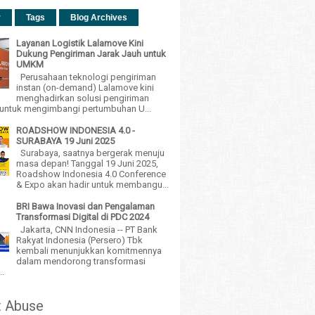
r
Tags
Blog Archives
Layanan Logistik Lalamove Kini
Dukung Pengiriman Jarak Jauh untuk
UMKM
Perusahaan teknologi pengiriman
instan (on-demand) Lalamove kini
menghadirkan solusi pengiriman
h untuk mengimbangi pertumbuhan U...
ROADSHOW INDONESIA 4.0 -
SURABAYA 19 Juni 2025
Surabaya, saatnya bergerak menuju
masa depan! Tanggal 19 Juni 2025,
Roadshow Indonesia 4.0 Conference
& Expo akan hadir untuk membangu...
BRI Bawa Inovasi dan Pengalaman
Transformasi Digital di PDC 2024
Jakarta, CNN Indonesia -- PT Bank
Rakyat Indonesia (Persero) Tbk
kembali menunjukkan komitmennya
dalam mendorong transformasi
..
t Abuse