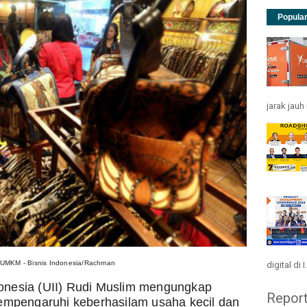
Popula
jarak jau
si UMKM - Bisnis Indonesia/Rachman
digital di I.
ndonesia (UII) Rudi Muslim mengungkap 
Repor
empengaruhi keberhasilam usaha kecil dan 