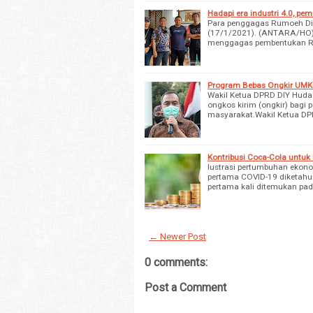
Hadapi era industri 4.0, p
Para penggagas Rumoeh Dig
(17/1/2021). (ANTARA/HO)
menggagas pembentukan Ru
Program Bebas Ongkir UMKM
Wakil Ketua DPRD DIY Huda 
ongkos kirim (ongkir) bag
masyarakat.Wakil Ketua D
Kontribusi Coca-Cola untu
lustrasi pertumbuhan ekono
pertama COVID-19 diketahui
pertama kali ditemukan pada
← Newer Post
0 comments:
Post a Comment