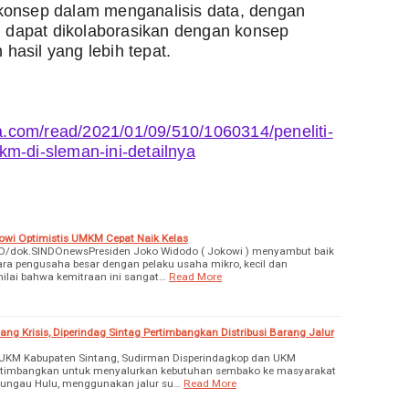
konsep dalam menganalisis data, dengan 
an dapat dikolaborasikan dengan konsep 
hasil yang lebih tepat.
gja.com/read/2021/01/09/510/1060314/peneliti-
km-di-sleman-ini-detailnya
owi Optimistis UMKM Cepat Naik Kelas
O/dok.SINDOnewsPresiden Joko Widodo ( Jokowi ) menyambut baik
ara pengusaha besar dengan pelaku usaha mikro, kecil dan
lai bahwa kemitraan ini sangat…
Read More
ng Krisis, Diperindag Sintag Pertimbangkan Distribusi Barang Jalur
 UKM Kabupaten Sintang, Sudirman Disperindagkop dan UKM
rtimbangkan untuk menyalurkan kebutuhan sembako ke masyarakat
tungau Hulu, menggunakan jalur su…
Read More