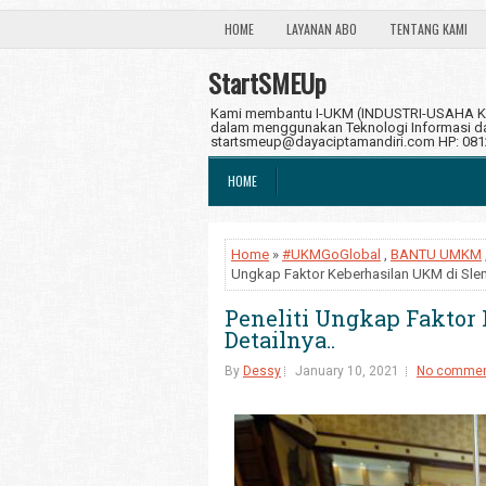
HOME
LAYANAN ABO
TENTANG KAMI
StartSMEUp
Kami membantu I-UKM (INDUSTRI-USAHA KE
dalam menggunakan Teknologi Informasi dan
startsmeup@dayaciptamandiri.com HP: 08
HOME
Home
»
#UKMGoGlobal
,
BANTU UMKM
Ungkap Faktor Keberhasilan UKM di Slema
Peneliti Ungkap Faktor 
Detailnya..
By
Dessy
January 10, 2021
No comme