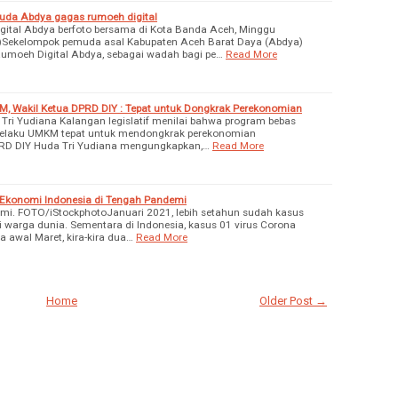
emuda Abdya gagas rumoeh digital
ital Abdya berfoto bersama di Kota Banda Aceh, Minggu
Sekelompok pemuda asal Kabupaten Aceh Barat Daya (Abdya)
moeh Digital Abdya, sebagai wadah bagi pe…
Read More
, Wakil Ketua DPRD DIY : Tepat untuk Dongkrak Perekonomian
Tri Yudiana Kalangan legislatif menilai bahwa program bebas
i pelaku UMKM tepat untuk mendongkrak perekonomian
PRD DIY Huda Tri Yudiana mengungkapkan,…
Read More
k Ekonomi Indonesia di Tengah Pandemi
mi. FOTO/iStockphotoJanuari 2021, lebih setahun sudah kasus
 warga dunia. Sementara di Indonesia, kasus 01 virus Corona
 awal Maret, kira-kira dua…
Read More
Home
Older Post →