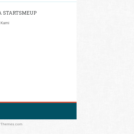
A STARTSMEUP
 Kami
rThemes.com