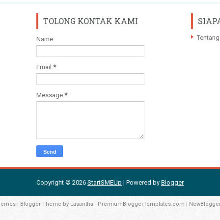
TOLONG KONTAK KAMI
SIAP
Tentang
Name
Email
*
Message
*
Copyright ©
2026
StartSMEUp
| Powered by
Blogger
hemes
| Blogger Theme by
Lasantha
-
PremiumBloggerTemplates.com
|
NewBlogge