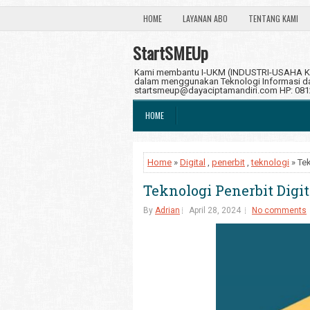
HOME
LAYANAN ABO
TENTANG KAMI
StartSMEUp
Kami membantu I-UKM (INDUSTRI-USAHA KE
dalam menggunakan Teknologi Informasi dan
startsmeup@dayaciptamandiri.com HP: 08
HOME
Home
»
Digital
,
penerbit
,
teknologi
» Tek
Teknologi Penerbit Digi
By
Adrian
April 28, 2024
No comments