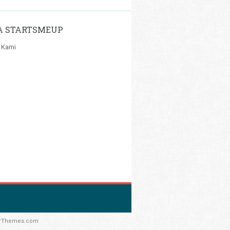
A STARTSMEUP
 Kami
rThemes.com