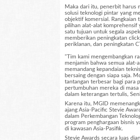
Maka dari itu, penerbit haru
solusi teknologi pintar yang 
objektif komersial. Rangkaian 
pilihan alat-alat komprehensif
satu tujuan untuk segala aspe
memberikan peningkatan click
periklanan, dan peningkatan C
"Tim kami mengembangkan ran
menjamin bahwa semua alat-al
memandang kepandaian teknis, 
bersaing dengan siapa saja. Mo
tantangan terbesar bagi para 
pertumbuhan mereka di masa 
dalam keterangan tertulis, Seni
Karena itu, MGID memenangk
ajang Asia-Pacific Stevie Awar
dalam Perkembangan Teknologi.
program penghargaan bisnis ya
di kawasan Asia-Pasifik.
Stevie Awards secara luas dia