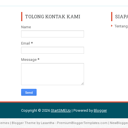
TOLONG KONTAK KAMI
SIAP
Tentang
Name
Email
*
Message
*
Copyright ©
2026
StartSMEUp
| Powered by
Blogger
hemes
| Blogger Theme by
Lasantha
-
PremiumBloggerTemplates.com
|
NewBlogge