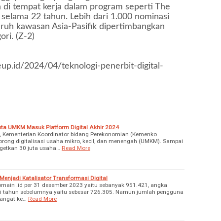
di tempat kerja dalam program seperti The
 selama 22 tahun. Lebih dari 1.000 nominasi
luruh kawasan Asia-Pasifik dipertimbangkan
ori. (Z-2)
p.id/2024/04/teknologi-penerbit-digital-
uta UMKM Masuk Platform Digital Akhir 2024
 Kementerian Koordinator bidang Perekonomian (Kemenko
rong digitalisasi usaha mikro, kecil, dan menengah (UMKM). Sampai
rgetkan 30 juta usaha…
Read More
njadi Katalisator Transformasi Digital
ain .id per 31 desember 2023 yaitu sebanyak 951.421, angka
ri tahun sebelumnya yaitu sebesar 726.305. Namun jumlah pengguna
sangat ke…
Read More