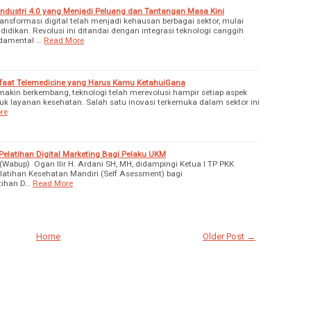
 Industri 4.0 yang Menjadi Peluang dan Tantangan Masa Kini
Transformasi digital telah menjadi kehausan berbagai sektor, mulai
idikan. Revolusi ini ditandai dengan integrasi teknologi canggih
damental …
Read More
nfaat Telemedicine yang Harus Kamu KetahuiGana
akin berkembang, teknologi telah merevolusi hampir setiap aspek
k layanan kesehatan. Salah satu inovasi terkemuka dalam sektor ini
re
elatihan Digital Marketing Bagi Pelaku UKM
Wabup) Ogan Ilir H. Ardani SH, MH, didampingi Ketua I TP PKK
atihan Kesehatan Mandiri (Self Asessment) bagi
tihan D…
Read More
Home
Older Post →