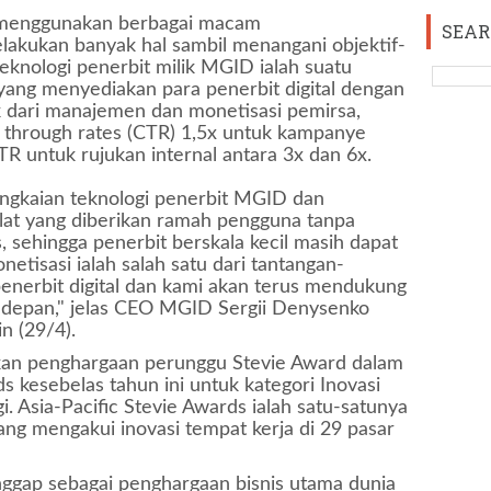
s menggunakan berbagai macam
SEAR
melakukan banyak hal sambil menangani objektif-
teknologi penerbit milik MGID ialah suatu
 yang menyediakan para penerbit digital dengan
k dari manajemen dan monetisasi pemirsa,
 through rates (CTR) 1,5x untuk kampanye
TR untuk rujukan internal antara 3x dan 6x.
gkaian teknologi penerbit MGID dan
at yang diberikan ramah pengguna tanpa
sehingga penerbit berskala kecil masih dapat
netisasi ialah salah satu dari tantangan-
penerbit digital dan kami akan terus mendukung
depan," jelas CEO MGID Sergii Denysenko
n (29/4).
an penghargaan perunggu Stevie Award dalam
ds kesebelas tahun ini untuk kategori Inovasi
 Asia-Pacific Stevie Awards ialah satu-satunya
ng mengakui inovasi tempat kerja di 29 pasar
nggap sebagai penghargaan bisnis utama dunia