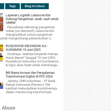
r
Tags
Blog Archives
Layanan Logistik Lalamove Kini
Dukung Pengiriman Jarak Jauh untuk
UMKM
Perusahaan teknologi pengiriman
instan (on-demand) Lalamove kini
menghadirkan solusi pengiriman
h untuk mengimbangi pertumbuhan U...
ROADSHOW INDONESIA 4.0 -
SURABAYA 19 Juni 2025
Surabaya, saatnya bergerak menuju
masa depan! Tanggal 19 Juni 2025,
Roadshow Indonesia 4.0 Conference
& Expo akan hadir untuk membangu...
BRI Bawa Inovasi dan Pengalaman
Transformasi Digital di PDC 2024
Jakarta, CNN Indonesia -- PT Bank
Rakyat Indonesia (Persero) Tbk
kembali menunjukkan komitmennya
dalam mendorong transformasi
..
t Abuse