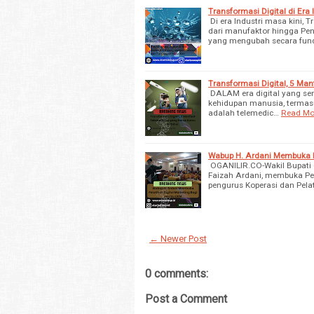
Transformasi Digital di Era
Di era Industri masa kini, 
dari manufaktor hingga Pend
yang mengubah secara fun
Transformasi Digital, 5 Ma
DALAM era digital yang sem
kehidupan manusia, termasu
adalah telemedic…
Read Mo
Wabup H. Ardani Membuka P
OGANILIR.CO-Wakil Bupati (
Faizah Ardani, membuka Pel
pengurus Koperasi dan Pela
← Newer Post
0 comments:
Post a Comment