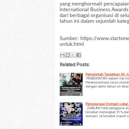
yang menghormati pencapaian 
International Business Awards
dari berbagai organisasi di se
tahun ini dalam sejumlah kateg
Sumber: https://www.startsmeu
untuk.html
Related Posts:
Pemerintah Targetkan 30 J
PEMERINTAH dalam hal ini,
Perekonomian), terus mendo
dengan akhir tahun ini dita
Penggunaan Domain Lokal Me
JUMLAH total pengguna dom
tersebut meningkat 31% da
domain .id tersebut masih 