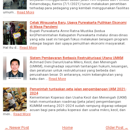
Kotamobagu, Kamis (7/1/2021) turun melakukan penertiban
terhadap para pedagang yang kembali menggunakan fasilitas
umum…
Read More
Cetak Wirausaha Baru, Upaya Purwakarta Pulihkan Ekonomi
di Masa Pandemi
Bupati Purwakarta Anne Ratna Mustika (kedua
kiri)Pemerintahan Kabupaten Purwakarta melalui dinas-dinas
yang ada saat ini tengah fokus melakukan beragam program
sebagai bagian dari upaya pemulihan ekonomi masyarakat.
Hal itu d…
Read More
Sistem Pembayaran Berbasis Restrukturisasi Utang UMKM
Achmad Deni DaruriUsaha Mikro, Kecil, dan Menengah
(UMKM), menghadapi sejumlah tantangan hukum, keuangan,
dan peraturan untuk restrukturisasi yang berbeda dari
perusahaan besar. Di antaranya, rezim kebangkrutan yang
kaku dan …
Read More
Pemerintah tuntaskan peta jalan pengembangan UKM 2021-
2024
Kementerian Koperasi dan Usaha Kecil dan Menengah (UKM)
telah menuntaskan roadmap (peta jalan) pengembangan
KUMKM rentang 2021-2024 sudah rampung digarap sebagai
acuan bagi para pelaku koperasi dan usaha mikro, kecil, dan
men…
Read More
← Newer Post
Home
Older Post →