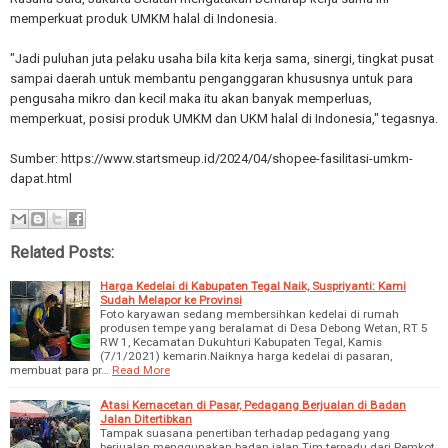
memperkuat produk UMKM halal di Indonesia.
"Jadi puluhan juta pelaku usaha bila kita kerja sama, sinergi, tingkat pusat
sampai daerah untuk membantu penganggaran khususnya untuk para
pengusaha mikro dan kecil maka itu akan banyak memperluas,
memperkuat, posisi produk UMKM dan UKM halal di Indonesia," tegasnya.
Sumber: https://www.startsmeup.id/2024/04/shopee-fasilitasi-umkm-
dapat.html
Related Posts:
Harga Kedelai di Kabupaten Tegal Naik, Suspriyanti: Kami
Sudah Melapor ke Provinsi
Foto karyawan sedang membersihkan kedelai di rumah
produsen tempe yang beralamat di Desa Debong Wetan, RT 5
RW 1, Kecamatan Dukuhturi Kabupaten Tegal, Kamis
(7/1/2021) kemarin.Naiknya harga kedelai di pasaran,
membuat para pr…
Read More
Atasi Kemacetan di Pasar, Pedagang Berjualan di Badan
Jalan Ditertibkan
Tampak suasana penertiban terhadap pedagang yang
berjualan menggunakan badan jalan.Tim terpadu dari Pemkot