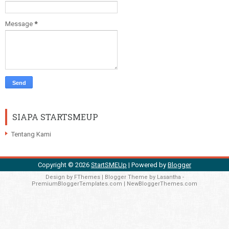
Message
*
SIAPA STARTSMEUP
Tentang Kami
Copyright ©
2026
StartSMEUp
| Powered by
Blogger
Design by
FThemes
| Blogger Theme by
Lasantha
-
PremiumBloggerTemplates.com
|
NewBloggerThemes.com