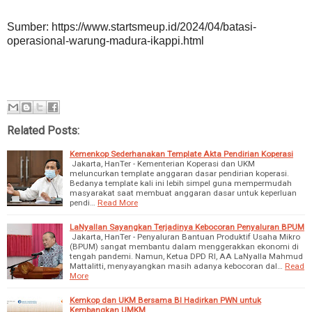
Sumber: https://www.startsmeup.id/2024/04/batasi-
operasional-warung-madura-ikappi.html
Related Posts:
Kemenkop Sederhanakan Template Akta Pendirian Koperasi
Jakarta, HanTer - Kementerian Koperasi dan UKM
meluncurkan template anggaran dasar pendirian koperasi.
Bedanya template kali ini lebih simpel guna mempermudah
masyarakat saat membuat anggaran dasar untuk keperluan
pendi…
Read More
LaNyallan Sayangkan Terjadinya Kebocoran Penyaluran BPUM
Jakarta, HanTer - Penyaluran Bantuan Produktif Usaha Mikro
(BPUM) sangat membantu dalam menggerakkan ekonomi di
tengah pandemi. Namun, Ketua DPD RI, AA LaNyalla Mahmud
Mattalitti, menyayangkan masih adanya kebocoran dal…
Read
More
Kemkop dan UKM Bersama BI Hadirkan PWN untuk
Kembangkan UMKM