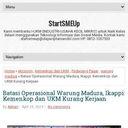
StartSMEUp
Kami membantu I-UKM (INDUSTRI-USAHA KECIL MIKRO) untuk Naik Kelas
dalam menggunakan Teknologi Informasi dan Sosial Media. Kontak kami
: startsmeup@dayaciptamandiri.com HP: 0812-1057533
Home
»
ekonomi
,
kemenkop dan UKM
,
Pedagang Pasar
,
warung
madura
» Batasi Operasional Warung Madura, Ikappi: Kemenkop dan
UKM Kurang Kerjaan
Batasi Operasional Warung Madura, Ikappi:
Kemenkop dan UKM Kurang Kerjaan
By
Adrian
April 29, 2024
No comments