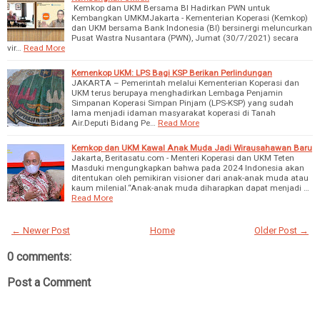
Kemkop dan UKM Bersama BI Hadirkan PWN untuk
Kembangkan UMKMJakarta - Kementerian Koperasi (Kemkop)
dan UKM bersama Bank Indonesia (BI) bersinergi meluncurkan
Pusat Wastra Nusantara (PWN), Jumat (30/7/2021) secara
vir…
Read More
Kemenkop UKM: LPS Bagi KSP Berikan Perlindungan
JAKARTA – Pemerintah melalui Kementerian Koperasi dan
UKM terus berupaya menghadirkan Lembaga Penjamin
Simpanan Koperasi Simpan Pinjam (LPS-KSP) yang sudah
lama menjadi idaman masyarakat koperasi di Tanah
Air.Deputi Bidang Pe…
Read More
Kemkop dan UKM Kawal Anak Muda Jadi Wirausahawan Baru
Jakarta, Beritasatu.com - Menteri Koperasi dan UKM Teten
Masduki mengungkapkan bahwa pada 2024 Indonesia akan
ditentukan oleh pemikiran visioner dari anak-anak muda atau
kaum milenial.“Anak-anak muda diharapkan dapat menjadi …
Read More
← Newer Post
Home
Older Post →
0 comments:
Post a Comment