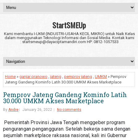
StartSMEUp
Kami membantu I-UKM (INDUSTRI-USAHA KECIL MIKRO) untuk Naik Kelas
dalam menggunakan Teknologi Informasi dan Sosial Media. Kontak kami
: startsmeup@dayaciptamandiri.com HP: 0812-1057533
Home
»
ganjar pranowo
,
jateng
,
pemprov jateng
,
UMKM
» Pemprov
Jateng Gandeng Kominfo Latih 30.000 UMKM Akses Marketplace
Pemprov Jateng Gandeng Kominfo Latih
30.000 UMKM Akses Marketplace
By
Andre
January 26, 2022
No comments
Pemerintah Provinsi Jawa Tengah menggeber program 
pengurangan pengangguran. Setelah bekerja sama dengan 
sejumlah marketplace raksasa nasional, kali ini Gubernur 