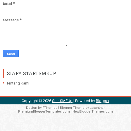
Email
*
Message
*
SIAPA STARTSMEUP
Tentang Kami
Copyright ©
2026
StartSMEUp
| Powered by
Blogger
Design by
FThemes
| Blogger Theme by
Lasantha
-
PremiumBloggerTemplates.com
|
NewBloggerThemes.com