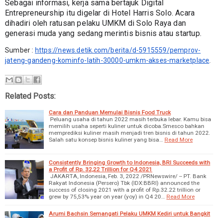
Sebagai informasi, kerja sama bertajuk Digital 
Entrepreneurship itu digelar di Hotel Harris Solo. Acara 
dihadiri oleh ratusan pelaku UMKM di Solo Raya dan 
generasi muda yang sedang merintis bisnis atau startup.
Sumber : 
https://news.detik.com/berita/d-5915559/pemprov-
jateng-gandeng-kominfo-latih-30000-umkm-akses-marketplace
.
Related Posts:
Cara dan Panduan Memulai Bisnis Food Truck
Peluang usaha di tahun 2022 masih terbuka lebar. Kamu bisa
memilih usaha seperti kuliner untuk dicoba.Smesco bahkan
memprediksi kuliner masih menjadi tren bisnis di tahun 2022.
Salah satu konsep bisnis kuliner yang bisa…
Read More
Consistently Bringing Growth to Indonesia, BRI Succeeds with
a Profit of Rp. 32,22 Trillion for Q4 2021
JAKARTA, Indonesia, Feb. 3, 2022 /PRNewswire/ -- PT. Bank
Rakyat Indonesia (Persero) Tbk (IDX:BBRI) announced the
success of closing 2021 with a profit of Rp.32.22 trillion or
grew by 75,53% year on year (yoy) in Q4 20…
Read More
Arumi Bachsin Semangati Pelaku UMKM Kediri untuk Bangkit