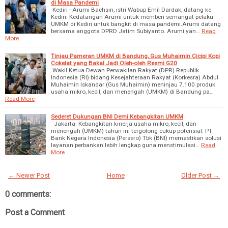
di Masa Pandemi
Kediri - Arumi Bachsin, istri Wabup Emil Dardak, datang ke
Kediri. Kedatangan Arumi untuk memberi semangat pelaku
UMKM di Kediri untuk bangkit di masa pandemi.Arumi datang
bersama anggota DPRD Jatim Subiyanto. Arumi yan…
Read
More
Tinjau Pameran UMKM di Bandung, Gus Muhaimin Cicipi Kopi
Cokelat yang Bakal Jadi Oleh-oleh Resmi G20
Wakil Ketua Dewan Perwakilan Rakyat (DPR) Republik
Indonesia (RI) bidang Kesejahteraan Rakyat (Korkesra) Abdul
Muhaimin Iskandar (Gus Muhaimin) meninjau 7.100 produk
usaha mikro, kecil, dan menengah (UMKM) di Bandung pa…
Read More
Sederet Dukungan BNI Demi Kebangkitan UMKM
Jakarta- Kebangkitan kinerja usaha mikro, kecil, dan
menengah (UMKM) tahun ini tergolong cukup potensial. PT
Bank Negara Indonesia (Persero) Tbk (BNI) memastikan solusi
layanan perbankan lebih lengkap guna menstimulasi…
Read
More
← Newer Post
Home
Older Post →
0 comments:
Post a Comment