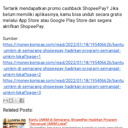
Tertarik mendapatkan promo cashback ShopeePay? Jika 
belum memiliki aplikasinya, kamu bisa unduh secara gratis 
melalui App Store atau Google Play Store dan segera 
aktifkan ShopeePay.
Sumber : 
https://money.kompas.com/read/2022/01/18/195406626/bantu
-umkm-di-semarang-shopeepay-hadirkan-program-semangat-
umkm-lokal?page=1
https://money.kompas.com/read/2022/01/18/195406626/bantu
-umkm-di-semarang-shopeepay-hadirkan-program-semangat-
umkm-lokal?page=2
https://money.kompas.com/read/2022/01/18/195406626/bantu
-umkm-di-semarang-shopeepay-hadirkan-program-semangat-
umkm-lokal?page=3
Related Posts:
Bantu UMKM di Semarang, ShopeePay Hadirkan Program
“Semangat UMKM Lokal”
ShopeePay berupaya memberikan kontribusi pada pemulihan