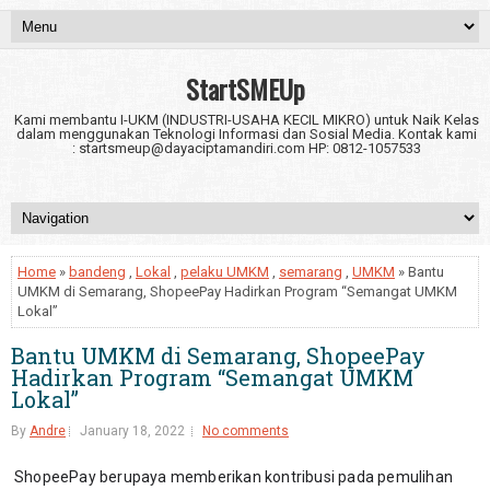
StartSMEUp
Kami membantu I-UKM (INDUSTRI-USAHA KECIL MIKRO) untuk Naik Kelas
dalam menggunakan Teknologi Informasi dan Sosial Media. Kontak kami
: startsmeup@dayaciptamandiri.com HP: 0812-1057533
Home
»
bandeng
,
Lokal
,
pelaku UMKM
,
semarang
,
UMKM
» Bantu
UMKM di Semarang, ShopeePay Hadirkan Program “Semangat UMKM
Lokal”
Bantu UMKM di Semarang, ShopeePay
Hadirkan Program “Semangat UMKM
Lokal”
By
Andre
January 18, 2022
No comments
ShopeePay berupaya memberikan kontribusi pada pemulihan 