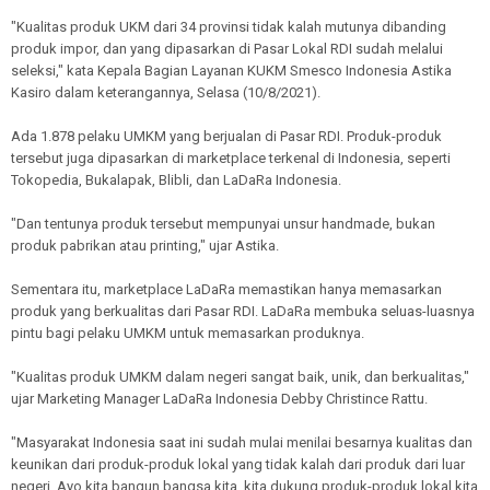
"Kualitas produk UKM dari 34 provinsi tidak kalah mutunya dibanding
produk impor, dan yang dipasarkan di Pasar Lokal RDI sudah melalui
seleksi," kata Kepala Bagian Layanan KUKM Smesco Indonesia Astika
Kasiro dalam keterangannya, Selasa (10/8/2021).
Ada 1.878 pelaku UMKM yang berjualan di Pasar RDI. Produk-produk
tersebut juga dipasarkan di marketplace terkenal di Indonesia, seperti
Tokopedia, Bukalapak, Blibli, dan LaDaRa Indonesia.
"Dan tentunya produk tersebut mempunyai unsur handmade, bukan
produk pabrikan atau printing," ujar Astika.
Sementara itu, marketplace LaDaRa memastikan hanya memasarkan
produk yang berkualitas dari Pasar RDI. LaDaRa membuka seluas-luasnya
pintu bagi pelaku UMKM untuk memasarkan produknya.
"Kualitas produk UMKM dalam negeri sangat baik, unik, dan berkualitas,"
ujar Marketing Manager LaDaRa Indonesia Debby Christince Rattu.
"Masyarakat Indonesia saat ini sudah mulai menilai besarnya kualitas dan
keunikan dari produk-produk lokal yang tidak kalah dari produk dari luar
negeri. Ayo kita bangun bangsa kita, kita dukung produk-produk lokal kita