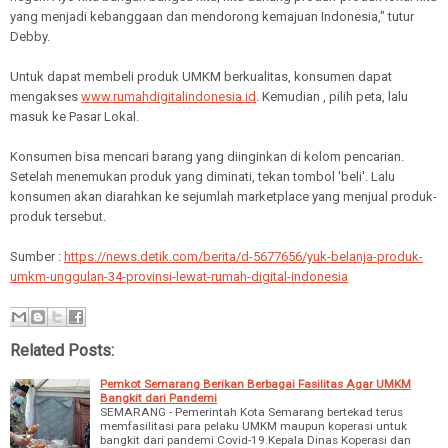
yang menjadi kebanggaan dan mendorong kemajuan Indonesia," tutur
Debby.
Untuk dapat membeli produk UMKM berkualitas, konsumen dapat
mengakses
www.rumahdigitalindonesia.id
. Kemudian , pilih peta, lalu
masuk ke Pasar Lokal.
Konsumen bisa mencari barang yang diinginkan di kolom pencarian.
Setelah menemukan produk yang diminati, tekan tombol 'beli'. Lalu
konsumen akan diarahkan ke sejumlah marketplace yang menjual produk-
produk tersebut.
Sumber :
https://news.detik.com/berita/d-5677656/yuk-belanja-produk-
umkm-unggulan-34-provinsi-lewat-rumah-digital-indonesia
Related Posts:
Pemkot Semarang Berikan Berbagai Fasilitas Agar UMKM
Bangkit dari Pandemi
SEMARANG - Pemerintah Kota Semarang bertekad terus
memfasilitasi para pelaku UMKM maupun koperasi untuk
bangkit dari pandemi Covid-19.Kepala Dinas Koperasi dan