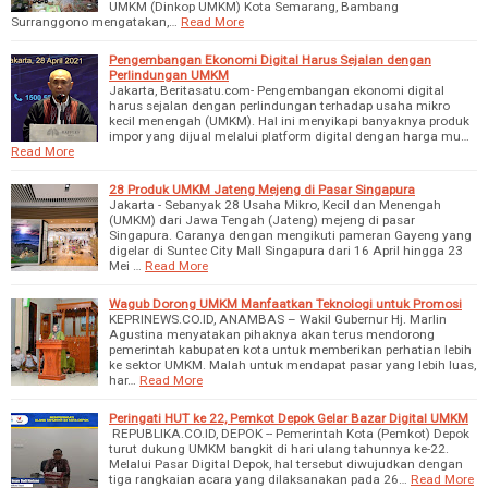
UMKM (Dinkop UMKM) Kota Semarang, Bambang
Surranggono mengatakan,…
Read More
Pengembangan Ekonomi Digital Harus Sejalan dengan
Perlindungan UMKM
Jakarta, Beritasatu.com- Pengembangan ekonomi digital
harus sejalan dengan perlindungan terhadap usaha mikro
kecil menengah (UMKM). Hal ini menyikapi banyaknya produk
impor yang dijual melalui platform digital dengan harga mu…
Read More
28 Produk UMKM Jateng Mejeng di Pasar Singapura
Jakarta - Sebanyak 28 Usaha Mikro, Kecil dan Menengah
(UMKM) dari Jawa Tengah (Jateng) mejeng di pasar
Singapura. Caranya dengan mengikuti pameran Gayeng yang
digelar di Suntec City Mall Singapura dari 16 April hingga 23
Mei …
Read More
Wagub Dorong UMKM Manfaatkan Teknologi untuk Promosi
KEPRINEWS.CO.ID, ANAMBAS – Wakil Gubernur Hj. Marlin
Agustina menyatakan pihaknya akan terus mendorong
pemerintah kabupaten kota untuk memberikan perhatian lebih
ke sektor UMKM. Malah untuk mendapat pasar yang lebih luas,
har…
Read More
Peringati HUT ke 22, Pemkot Depok Gelar Bazar Digital UMKM
REPUBLIKA.CO.ID, DEPOK -- Pemerintah Kota (Pemkot) Depok
turut dukung UMKM bangkit di hari ulang tahunnya ke-22.
Melalui Pasar Digital Depok, hal tersebut diwujudkan dengan
tiga rangkaian acara yang dilaksanakan pada 26…
Read More