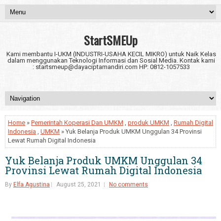
StartSMEUp
Kami membantu I-UKM (INDUSTRI-USAHA KECIL MIKRO) untuk Naik Kelas
dalam menggunakan Teknologi Informasi dan Sosial Media. Kontak kami
: startsmeup@dayaciptamandiri.com HP: 0812-1057533
Home
»
Pemerintah Koperasi Dan UMKM
,
produk UMKM
,
Rumah Digital
Indonesia
,
UMKM
» Yuk Belanja Produk UMKM Unggulan 34 Provinsi
Lewat Rumah Digital Indonesia
Yuk Belanja Produk UMKM Unggulan 34
Provinsi Lewat Rumah Digital Indonesia
By
Elfa Agustina
August 25, 2021
No comments