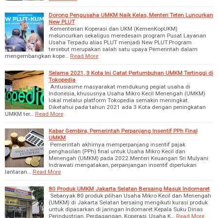
Dorong Pengusaha UMKM Naik Kelas, Menteri Teten Luncurkan
New PLUT
Kementerian Koperasi dan UKM (KemenKopUKM)
meluncurkan sekaligus meredesain program Pusat Layanan
Usaha Terpadu alias PLUT menjadi New PLUT.Program
tersebut merupakan salah satu upaya Pemerintah dalam
mengembangkan kope…
Read More
Selama 2021, 3 Kota Ini Catat Pertumbuhan UMKM Tertinggi di
Tokopedia
Antusiasme masyarakat mendukung pegiat usaha di
Indonesia, khususnya Usaha Mikro Kecil Menengah (UMKM)
lokal melalui platform Tokopedia semakin meningkat.
Diketahui pada tahun 2021 ada 3 Kota dengan peningkatan
UMKM ter…
Read More
Kabar Gembira, Pemerintah Perpanjang Insentif PPh Final
UMKM
Pemerintah akhirnya memperpanjang insentif pajak
penghasilan (PPh) final untuk Usaha Mikro Kecil dan
Menengah (UMKM) pada 2022.Menteri Keuangan Sri Mulyani
Indrawati mengatakan, perpanjangan insentif diperlukan
lantaran…
Read More
80 Produk UMKM Jakarta Selatan Bersaing Masuk Indomaret
Sebanyak 80 produk pilihan Usaha Mikro Kecil dan Menengah
(UMKM) di Jakarta Selatan bersaing mengikuti kurasi produk
untuk dipasarkan di jaringan Indomaret.Kepala Suku Dinas
Perindustrian, Perdagangan, Koperasi, Usaha K…
Read More