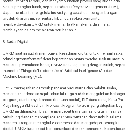
membuat produk baru, dan menyempurnakan produk yang sudah ada.
Solusi perangkat lunak, seperti Product Lifecycle Management (PLM),
dapat membantu mengelola inovasi yang cepat dan pengembangan
produk di arena ini, sementara hibah dan solusi pemerintah
memberdayakan UMKM untuk memanfaatkan skema dan inisiatif
pembiayaan dalam melakukan perubahan ini.
3. Sadar Digital
UMKM saat ini sudah mempunyai kesadaran digital untuk memanfaatkan
teknologi transformatif demi kepentingan bisnis mereka. Baik itu startup
baru atau perusahaan besar, UMKM tidak lagi asing dengan istilah, seperti
Internet of Things (IoT), otomatisasi, Artificial Intelligence (AI) dan
Machine Learning (ML).
Untuk meringankan dampak pandemi bagi warga dan pelaku usaha,
pemerintah Indonesia sejak tahun lalu juga sudah menggulirkan berbagai
program, diantaranya bansos (bantuan sosial), BLT dana desa, Kartu Pra
Kerja hingga BLT usaha mikro kecil. Program terakhir yang ditujukan bagi
UMKM ini diharapkan bisa mempercepat transformasi digital, misalnya
terhubung dengan marketplace agar bisa bertahan dan tumbuh selama
pandemi. Dengan merangkul e-commerce dan mengadopsi perangkat
digital, UMKM juga dapat berkomunikasi dengan pemangku kepentingan