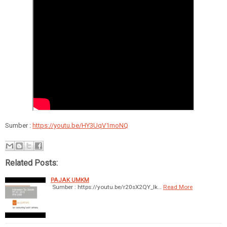
Sumber :
https://youtu.be/HY3UqV1moNQ
Related Posts:
PAJAK UMKM
Sumber : https://youtu.be/r20sX2QY_lk…
Read More