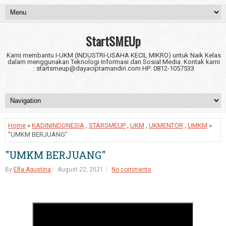
StartSMEUp
Kami membantu I-UKM (INDUSTRI-USAHA KECIL MIKRO) untuk Naik Kelas
dalam menggunakan Teknologi Informasi dan Sosial Media. Kontak kami
: startsmeup@dayaciptamandiri.com HP: 0812-1057533
Home
»
KADININDONESIA
,
STARSMEUP
,
UKM
,
UKMENTOR
,
UMKM
»
"UMKM BERJUANG"
"UMKM BERJUANG"
By
Elfa Agustina
August 22, 2021
No comments