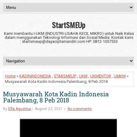
StartSMEUp
Kami membantu I-UKM (INDUSTRI-USAHA KECIL MIKRO) untuk Naik Kelas
dalam menggunakan Teknologi Informasi dan Sosial Media. Kontak kami
: startsmeup@dayaciptamandiri.com HP: 0812-1057533
Home
»
KADININDONESIA
,
STARSMEUP
,
UKM
,
UKMENTOR
,
UMKM
»
Musyawarah Kota Kadin Indonesia Palembang, 8 Peb 2018
Musyawarah Kota Kadin Indonesia
Palembang, 8 Peb 2018
By
Elfa Agustina
August 22, 2021
No comments