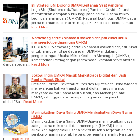
Ini Strategi BNI Dorong UMKM Bertahan Saat Pandemi
Logo BNI.(Shutterstock/Rafapress)Pandemi Covid-19 turut
memberikan dampak buruk bagi pada pelaku usaha mikro,
kecil, dan menengah ( UMKM). Padahal kontribusi UMKM pada
perekonomian nasional mencapai 60,34 persen, berdasarkan …
Read More
Wamendag sebut kolaborasi stakeholder jadi kunci untuk
menggenjot perdagangan UMKM
ILUSTRASI. Wamendag sebut kolaborasi stakeholder jadi kunci
untuk menggenjot perdagangan UMKMMendukung
pengembangan Usaha Mikro Kecil dan Menengah (UMKM),
Kementerian Perdagangan (Kemendag) kembali berkolaborasi
dengan bebera…
Read More
Jokowi Ingin UMKM Masuk Marketplace Digital dan Jadi
Rantai Pasok Global
Presiden Jokowi [Sekretariat Presiden RI]Presiden Joko Widodo
menekankan bahwa transformasi digital harus mampu
menyasar sektor Usaha Mikro, Kecil, dan Menengah atau
UMKM, sehingga dapat menjadi bagian rantai pasok
global.“Sa…
Read More
Meningkatkan Daya Saing UMKMMeningkatkan Daya Saing
UMKM
Meningkatkan Daya Saing UMKMUpaya meningkatkan daya
saing usaha mikro kecil dan menengah (UMKM) terus
dilakukan agar pelaku usaha sektor ini lebih berperan dalam
perekonomian nasional. Terbaru, pemerintah merilis Peraturan
Pe…
Read More