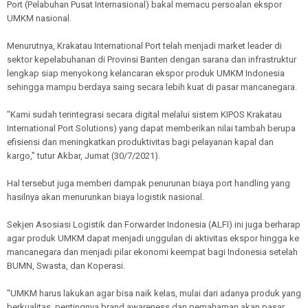
Port (Pelabuhan Pusat Internasional) bakal memacu persoalan ekspor
UMKM nasional.
Menurutnya, Krakatau International Port telah menjadi market leader di
sektor kepelabuhanan di Provinsi Banten dengan sarana dan infrastruktur
lengkap siap menyokong kelancaran ekspor produk UMKM Indonesia
sehingga mampu berdaya saing secara lebih kuat di pasar mancanegara.
"Kami sudah terintegrasi secara digital melalui sistem KIPOS Krakatau
International Port Solutions) yang dapat memberikan nilai tambah berupa
efisiensi dan meningkatkan produktivitas bagi pelayanan kapal dan
kargo," tutur Akbar, Jumat (30/7/2021).
Hal tersebut juga memberi dampak penurunan biaya port handling yang
hasilnya akan menurunkan biaya logistik nasional.
Sekjen Asosiasi Logistik dan Forwarder Indonesia (ALFI) ini juga berharap
agar produk UMKM dapat menjadi unggulan di aktivitas ekspor hingga ke
mancanegara dan menjadi pilar ekonomi keempat bagi Indonesia setelah
BUMN, Swasta, dan Koperasi.
"UMKM harus lakukan agar bisa naik kelas, mulai dari adanya produk yang
berkualitas, pentingnya brand awareness dan pemahaman akan pasar,