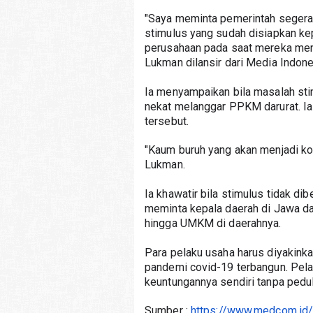
"Saya meminta pemerintah segera
stimulus yang sudah disiapkan ke
perusahaan pada saat mereka menj
Lukman dilansir dari Media Indones
Ia menyampaikan bila masalah stim
nekat melanggar PPKM darurat. Ia 
tersebut.
"Kaum buruh yang akan menjadi kor
Lukman. 
Ia khawatir bila stimulus tidak di
meminta kepala daerah di Jawa dan
hingga UMKM di daerahnya.
Para pelaku usaha harus diyakinka
pandemi covid-19 terbangun. Pela
keuntungannya sendiri tanpa pedu
Sumber : 
https://www.medcom.id/