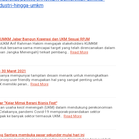
dustri-hingga-umkm
KUMKM Jabar Bangun Koperasi dan UKM Sesuai RPJM
kopUKM Arif Rahman Hakim mengajak stakeholders KUMKM
ntuk bersama-sama mencapai target yang telah direncanakan dalam
an Jangka Menengah) terkait pembang…
Read More
- 30 Maret 2021
biasanya mempunyai tampilan desain menarik untuk meningkatkan
a konsep user friendly merupakan hal yang sangat penting untuk
UX memiliki peran…
Read More
r “Kejar Mimpi Berani Bisnis Fest”
anan usaha kecil menengah (UKM) dalam mendukung perekonomian
. Celakanya, pandemi Covid-19 memporak-porandakan sektor
pak ke banyak sektor termasuk UKM…
Read More
ng Santara membuka pasar sekunder mulai hari ini