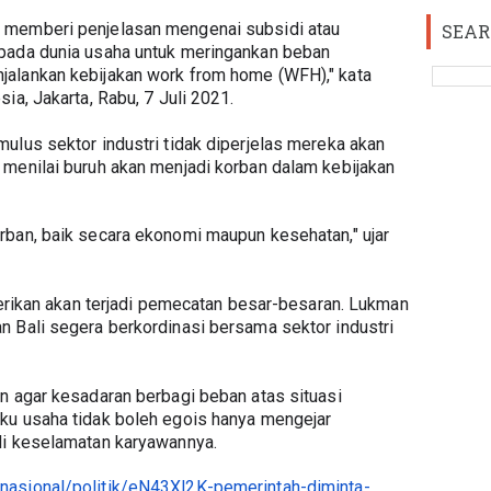
 memberi penjelasan mengenai subsidi atau 
SEAR
pada dunia usaha untuk meringankan beban 
alankan kebijakan work from home (WFH)," kata 
ia, Jakarta, Rabu, 7 Juli 2021.
ulus sektor industri tidak diperjelas mereka akan 
menilai buruh akan menjadi korban dalam kebijakan 
ban, baik secara ekonomi maupun kesehatan," ujar 
berikan akan terjadi pemecatan besar-besaran. Lukman 
 Bali segera berkordinasi bersama sektor industri 
n agar kesadaran berbagi beban atas situasi 
ku usaha tidak boleh egois hanya mengejar 
li keselamatan karyawannya.
nasional/politik/eN43Xl2K-pemerintah-diminta-