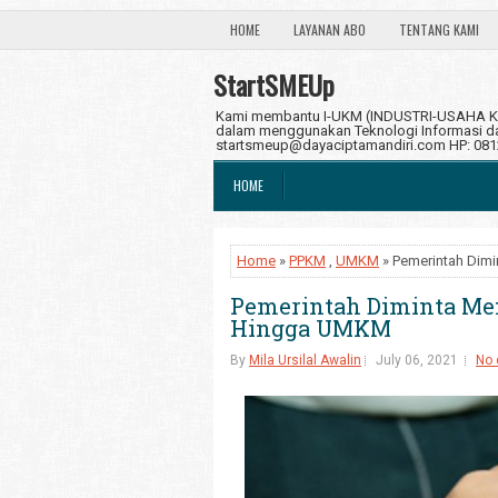
HOME
LAYANAN ABO
TENTANG KAMI
StartSMEUp
Kami membantu I-UKM (INDUSTRI-USAHA KE
dalam menggunakan Teknologi Informasi dan
startsmeup@dayaciptamandiri.com HP: 08
HOME
Home
»
PPKM
,
UMKM
» Pemerintah Dimi
Pemerintah Diminta Mem
Hingga UMKM
By
Mila Ursilal Awalin
July 06, 2021
No