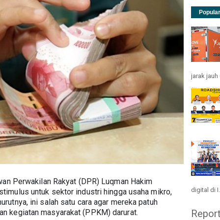
Popula
jarak jau
ewan Perwakilan Rakyat (DPR) Luqman Hakim 
digital di I.
mulus untuk sektor industri hingga usaha mikro, 
utnya, ini salah satu cara agar mereka patuh 
Repor
n kegiatan masyarakat (PPKM) darurat. 