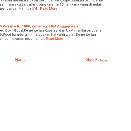
a resmi membuka pasar sekunder yang diperuntukan bagi jual beli
n transaksi ini berlangsung selama 10 hari kerja yang dimulai
mpai dengan Kamis (1/4…
Read More
20 Persen + Rp 1000, Kemenkop UKM Anggap Wajar
oJek. Dok.: GoJekKementerian Koperasi dan UKM menilai perubahan
oFood baru-baru ini merupakan hal yang wajar. Kementerian
itempuh layanan pesan anta…
Read More
Home
Older Post →