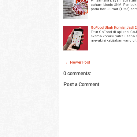
PT Santara Daya Inspiratam
saham bisnis UKM. Pembukaa
pada hari Jumat (19/3) sa
GoFood Ubah Komisi Jadi 
Fitur GoFood di aplikasi G
skema komisi mitra usaha G
meyakini kebijakan yang d
← Newer Post
0 comments:
Post a Comment