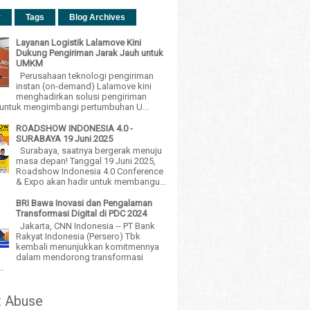
r
Tags
Blog Archives
Layanan Logistik Lalamove Kini
Dukung Pengiriman Jarak Jauh untuk
UMKM
Perusahaan teknologi pengiriman
instan (on-demand) Lalamove kini
menghadirkan solusi pengiriman
h untuk mengimbangi pertumbuhan U...
ROADSHOW INDONESIA 4.0 -
SURABAYA 19 Juni 2025
Surabaya, saatnya bergerak menuju
masa depan! Tanggal 19 Juni 2025,
Roadshow Indonesia 4.0 Conference
& Expo akan hadir untuk membangu...
BRI Bawa Inovasi dan Pengalaman
Transformasi Digital di PDC 2024
Jakarta, CNN Indonesia -- PT Bank
Rakyat Indonesia (Persero) Tbk
kembali menunjukkan komitmennya
dalam mendorong transformasi
..
t Abuse