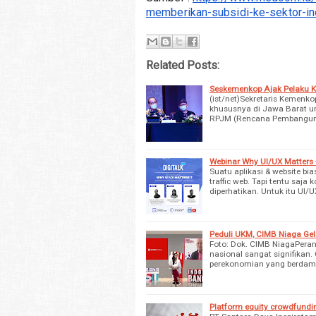
memberikan-subsidi-ke-sektor-in
Related Posts:
Seskemenkop Ajak Pelaku 
(ist/net)Sekretaris Kemen
khususnya di Jawa Barat u
RPJM (Rencana Pembangun
Webinar Why UI/UX Matters 
Suatu aplikasi & website 
traffic web. Tapi tentu saj
diperhatikan. Untuk itu UI/
Peduli UKM, CIMB Niaga Gela
Foto: Dok. CIMB NiagaPer
nasional sangat signifikan
perekonomian yang berdam
Platform equity crowdfundi