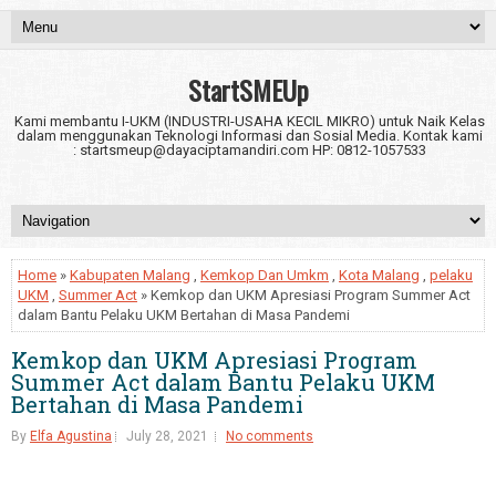
StartSMEUp
Kami membantu I-UKM (INDUSTRI-USAHA KECIL MIKRO) untuk Naik Kelas
dalam menggunakan Teknologi Informasi dan Sosial Media. Kontak kami
: startsmeup@dayaciptamandiri.com HP: 0812-1057533
Home
»
Kabupaten Malang
,
Kemkop Dan Umkm
,
Kota Malang
,
pelaku
UKM
,
Summer Act
» Kemkop dan UKM Apresiasi Program Summer Act
dalam Bantu Pelaku UKM Bertahan di Masa Pandemi
Kemkop dan UKM Apresiasi Program
Summer Act dalam Bantu Pelaku UKM
Bertahan di Masa Pandemi
By
Elfa Agustina
July 28, 2021
No comments