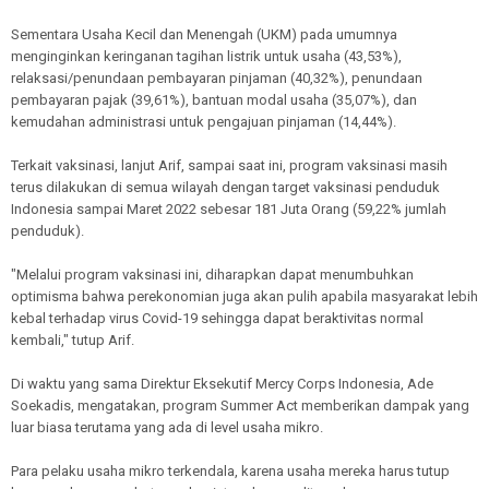
Sementara Usaha Kecil dan Menengah (UKM) pada umumnya
menginginkan keringanan tagihan listrik untuk usaha (43,53%),
relaksasi/penundaan pembayaran pinjaman (40,32%), penundaan
pembayaran pajak (39,61%), bantuan modal usaha (35,07%), dan
kemudahan administrasi untuk pengajuan pinjaman (14,44%).
Terkait vaksinasi, lanjut Arif, sampai saat ini, program vaksinasi masih
terus dilakukan di semua wilayah dengan target vaksinasi penduduk
Indonesia sampai Maret 2022 sebesar 181 Juta Orang (59,22% jumlah
penduduk).
"Melalui program vaksinasi ini, diharapkan dapat menumbuhkan
optimisma bahwa perekonomian juga akan pulih apabila masyarakat lebih
kebal terhadap virus Covid-19 sehingga dapat beraktivitas normal
kembali," tutup Arif.
Di waktu yang sama Direktur Eksekutif Mercy Corps Indonesia, Ade
Soekadis, mengatakan, program Summer Act memberikan dampak yang
luar biasa terutama yang ada di level usaha mikro.
Para pelaku usaha mikro terkendala, karena usaha mereka harus tutup