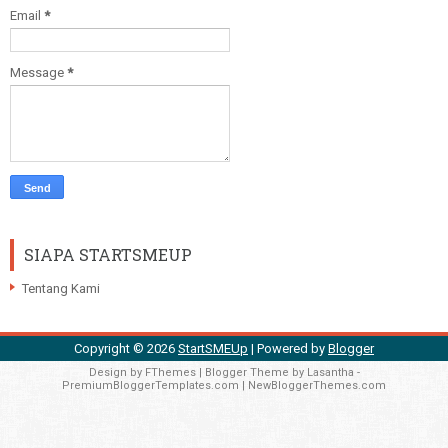
Email
*
Message
*
SIAPA STARTSMEUP
Tentang Kami
Copyright ©
2026
StartSMEUp
| Powered by
Blogger
Design by
FThemes
| Blogger Theme by
Lasantha
-
PremiumBloggerTemplates.com
|
NewBloggerThemes.com