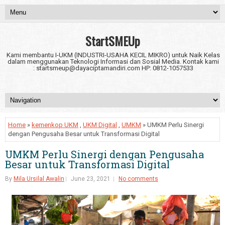
StartSMEUp
Kami membantu I-UKM (INDUSTRI-USAHA KECIL MIKRO) untuk Naik Kelas
dalam menggunakan Teknologi Informasi dan Sosial Media. Kontak kami
: startsmeup@dayaciptamandiri.com HP: 0812-1057533
Home
»
kemenkop UKM
,
UKM Digital
,
UMKM
» UMKM Perlu Sinergi
dengan Pengusaha Besar untuk Transformasi Digital
UMKM Perlu Sinergi dengan Pengusaha
Besar untuk Transformasi Digital
By
Mila Ursilal Awalin
June 23, 2021
No comments