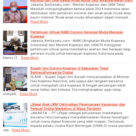
Kemkop dan UKM Kawal Anak Muda Jadi Wirausahawan Baru
Jakarta, Beritasatu.com - Menteri Koperasi dan UKM Teten
Masduki mengungkapkan bahwa pada 2024 Indonesia akan
ditentukan oleh pemikiran visioner dari anak-anak muda atau
kaum milenial.“Anak-anak muda diharapkan dapat menjadi …
Read More
Pertemuan Virtual AMKI Dorong Generasi Muda Majukan
Koperasi
Jakarta, Beritasatu.com - AMKI (Angkatan Muda Koperasi
Indonesia) dan Menteri Koperasi dan UKM RI menggelar
pertemuan virtual guna membahas arahan dan harapan bagi
generasi muda untuk kemajuan koperasi Indonesia pada
Kamis (1…
Read More
Bupati Umi Dorong Koperasi di Kabupaten Tegal
Bertransformasi ke Digital
SLAWI – Bupati Tegal Umi Azizah menyampaikan di Momen
Hari Koperasi Nasional, ada upaya dan langkah bersama
untuk mengubah citra koperasi di tengah persaingan ketat
pasar bebas dan terbuka. Dia mengharapkan agar tetap
menjadi…
Read More
Lifepal Ajak UKM Optimalkan Perencanaan Keuangan dan
Perkuat Digital Marketing di Masa Pandemi
JAKARTA – PT Lifepal sebagai perusahaan marketplace
asuransi terus berupaya menyebarluaskan literasi keuangan
untuk masa depan finansial yang lebih mapan. Termasuk,
kepada pelaku Usaha Kecil Menengah (UKM).Di masa pandemi
sep…
Read More