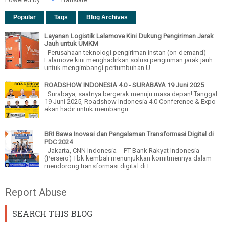
Popular
Tags
Blog Archives
Layanan Logistik Lalamove Kini Dukung Pengiriman Jarak
Jauh untuk UMKM
Perusahaan teknologi pengiriman instan (on-demand)
Lalamove kini menghadirkan solusi pengiriman jarak jauh
untuk mengimbangi pertumbuhan U...
ROADSHOW INDONESIA 4.0 - SURABAYA 19 Juni 2025
Surabaya, saatnya bergerak menuju masa depan! Tanggal
19 Juni 2025, Roadshow Indonesia 4.0 Conference & Expo
akan hadir untuk membangu...
BRI Bawa Inovasi dan Pengalaman Transformasi Digital di
PDC 2024
Jakarta, CNN Indonesia -- PT Bank Rakyat Indonesia
(Persero) Tbk kembali menunjukkan komitmennya dalam
mendorong transformasi digital di I...
Report Abuse
SEARCH THIS BLOG