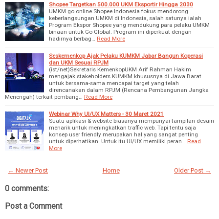
Shopee Targetkan 500.000 UKM Eksportir Hingga 2030
UMKM go online.Shopee Indonesia fokus mendorong
keberlangsungan UMKM di Indonesia, salah satunya ialah
Program Ekspor Shopee yang mendukung para pelaku UMKM
binaan untuk Go-Global. Program ini diperkuat dengan
hadirnya berbag…
Read More
Seskemenkop Ajak Pelaku KUMKM Jabar Bangun Koperasi
dan UKM Sesuai RPJM
(ist/net)Sekretaris KemenkopUKM Arif Rahman Hakim
mengajak stakeholders KUMKM khususnya di Jawa Barat
untuk bersama-sama mencapai target yang telah
direncanakan dalam RPJM (Rencana Pembangunan Jangka
Menengah) terkait pembang…
Read More
Webinar Why UI/UX Matters - 30 Maret 2021
Suatu aplikasi & website biasanya mempunyai tampilan desain
menarik untuk meningkatkan traffic web. Tapi tentu saja
konsep user friendly merupakan hal yang sangat penting
untuk diperhatikan. Untuk itu UI/UX memiliki peran…
Read
More
← Newer Post
Home
Older Post →
0 comments:
Post a Comment