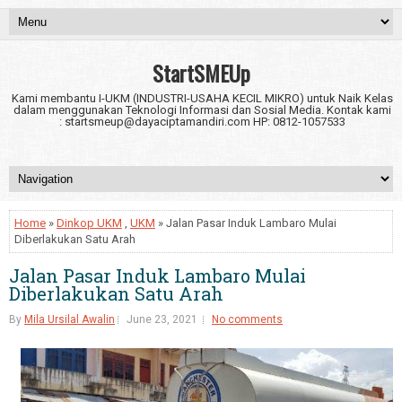
StartSMEUp
Kami membantu I-UKM (INDUSTRI-USAHA KECIL MIKRO) untuk Naik Kelas
dalam menggunakan Teknologi Informasi dan Sosial Media. Kontak kami
: startsmeup@dayaciptamandiri.com HP: 0812-1057533
Home
»
Dinkop UKM
,
UKM
» Jalan Pasar Induk Lambaro Mulai
Diberlakukan Satu Arah
Jalan Pasar Induk Lambaro Mulai
Diberlakukan Satu Arah
By
Mila Ursilal Awalin
June 23, 2021
No comments