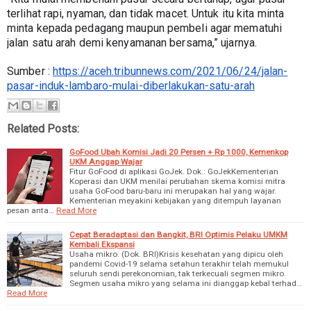
terlihat rapi, nyaman, dan tidak macet. Untuk itu kita minta 
minta kepada pedagang maupun pembeli agar mematuhi 
jalan satu arah demi kenyamanan bersama,” ujarnya.
Sumber : 
https://aceh.tribunnews.com/2021/06/24/jalan-
pasar-induk-lambaro-mulai-diberlakukan-satu-arah
Related Posts:
GoFood Ubah Komisi Jadi 20 Persen + Rp 1000, Kemenkop
UKM Anggap Wajar
Fitur GoFood di aplikasi GoJek. Dok.: GoJekKementerian
Koperasi dan UKM menilai perubahan skema komisi mitra
usaha GoFood baru-baru ini merupakan hal yang wajar.
Kementerian meyakini kebijakan yang ditempuh layanan
pesan anta…
Read More
Cepat Beradaptasi dan Bangkit, BRI Optimis Pelaku UMKM
Kembali Ekspansi
Usaha mikro. (Dok. BRI)Krisis kesehatan yang dipicu oleh
pandemi Covid-19 selama setahun terakhir telah memukul
seluruh sendi perekonomian, tak terkecuali segmen mikro.
Segmen usaha mikro yang selama ini dianggap kebal terhad…
Read More