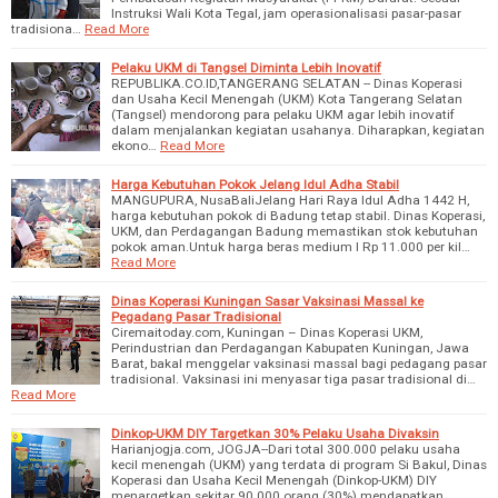
Instruksi Wali Kota Tegal, jam operasionalisasi pasar-pasar
tradisiona…
Read More
Pelaku UKM di Tangsel Diminta Lebih Inovatif
REPUBLIKA.CO.ID,TANGERANG SELATAN -- Dinas Koperasi
dan Usaha Kecil Menengah (UKM) Kota Tangerang Selatan
(Tangsel) mendorong para pelaku UKM agar lebih inovatif
dalam menjalankan kegiatan usahanya. Diharapkan, kegiatan
ekono…
Read More
Harga Kebutuhan Pokok Jelang Idul Adha Stabil
MANGUPURA, NusaBaliJelang Hari Raya Idul Adha 1442 H,
harga kebutuhan pokok di Badung tetap stabil. Dinas Koperasi,
UKM, dan Perdagangan Badung memastikan stok kebutuhan
pokok aman.Untuk harga beras medium I Rp 11.000 per kil…
Read More
Dinas Koperasi Kuningan Sasar Vaksinasi Massal ke
Pegadang Pasar Tradisional
Ciremaitoday.com, Kuningan – Dinas Koperasi UKM,
Perindustrian dan Perdagangan Kabupaten Kuningan, Jawa
Barat, bakal menggelar vaksinasi massal bagi pedagang pasar
tradisional. Vaksinasi ini menyasar tiga pasar tradisional di…
Read More
Dinkop-UKM DIY Targetkan 30% Pelaku Usaha Divaksin
Harianjogja.com, JOGJA--Dari total 300.000 pelaku usaha
kecil menengah (UKM) yang terdata di program Si Bakul, Dinas
Koperasi dan Usaha Kecil Menengah (Dinkop-UKM) DIY
menargetkan sekitar 90.000 orang (30%) mendapatkan