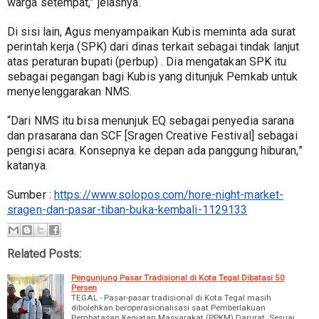
warga setempat,” jelasnya.
Di sisi lain, Agus menyampaikan Kubis meminta ada surat 
perintah kerja (SPK) dari dinas terkait sebagai tindak lanjut 
atas peraturan bupati (perbup) . Dia mengatakan SPK itu 
sebagai pegangan bagi Kubis yang ditunjuk Pemkab untuk 
menyelenggarakan NMS.
“Dari NMS itu bisa menunjuk EQ sebagai penyedia sarana 
dan prasarana dan SCF [Sragen Creative Festival] sebagai 
pengisi acara. Konsepnya ke depan ada panggung hiburan,” 
katanya.
Sumber : 
https://www.solopos.com/hore-night-market-
sragen-dan-pasar-tiban-buka-kembali-1129133
Related Posts:
Pengunjung Pasar Tradisional di Kota Tegal Dibatasi 50
Persen
TEGAL - Pasar-pasar tradisional di Kota Tegal masih
dibolehkan beroperasionalisasi saat Pemberlakuan
Pembatasan Kegiatan Masyarakat (PPKM) Darurat. Sesuai