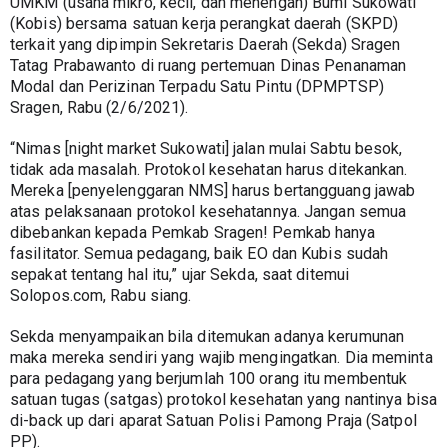
UMKM (usaha mikro, kecil, dan menengah) Bumi Sukowati 
(Kobis) bersama satuan kerja perangkat daerah (SKPD) 
terkait yang dipimpin Sekretaris Daerah (Sekda) Sragen 
Tatag Prabawanto di ruang pertemuan Dinas Penanaman 
Modal dan Perizinan Terpadu Satu Pintu (DPMPTSP) 
Sragen, Rabu (2/6/2021).
“Nimas [night market Sukowati] jalan mulai Sabtu besok, 
tidak ada masalah. Protokol kesehatan harus ditekankan. 
Mereka [penyelenggaran NMS] harus bertangguang jawab 
atas pelaksanaan protokol kesehatannya. Jangan semua 
dibebankan kepada Pemkab Sragen! Pemkab hanya 
fasilitator. Semua pedagang, baik EO dan Kubis sudah 
sepakat tentang hal itu,” ujar Sekda, saat ditemui 
Solopos.com, Rabu siang.
Sekda menyampaikan bila ditemukan adanya kerumunan 
maka mereka sendiri yang wajib mengingatkan. Dia meminta 
para pedagang yang berjumlah 100 orang itu membentuk 
satuan tugas (satgas) protokol kesehatan yang nantinya bisa 
di-back up dari aparat Satuan Polisi Pamong Praja (Satpol 
PP).