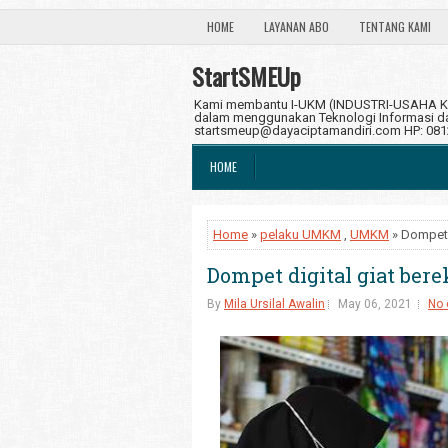
HOME
LAYANAN ABO
TENTANG KAMI
StartSMEUp
Kami membantu I-UKM (INDUSTRI-USAHA KE
dalam menggunakan Teknologi Informasi dan
startsmeup@dayaciptamandiri.com HP: 08
HOME
Home
»
pelaku UMKM
,
UMKM
» Dompet d
Dompet digital giat bere
By
Mila Ursilal Awalin
May 06, 2021
No