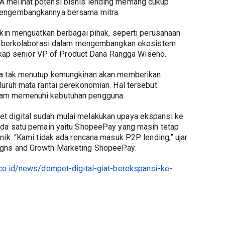
 melihat potensi bisnis lending memang cukup 
mengembangkannya bersama mitra.
akin menguatkan berbagai pihak, seperti perusahaan 
uk berkolaborasi dalam mengembangkan ekosistem 
ungkap senior VP of Product Dana Rangga Wiseno.
ya tak menutup kemungkinan akan memberikan 
uruh mata rantai perekonomian. Hal tersebut 
am memenuhi kebutuhan pengguna.
 digital sudah mulai melakukan upaya ekspansi ke 
ada satu pemain yaitu ShopeePay yang masih tetap 
ik. “Kami tidak ada rencana masuk P2P lending,” ujar 
gns and Growth Marketing ShopeePay.
.co.id/news/dompet-digital-giat-berekspansi-ke-