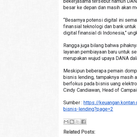
bekerjasama tersebut namun DANA
besar ke depan dan masih akan 
“Besarnya potensi digital ini sem
finansial teknologi dan bank unt
digital finansial di Indonesia,” 
Rangga juga bilang bahwa pihakn
layanan pembiayaan baru untuk sel
merupakan wujud upaya DANA dal
Meskipun beberapa pemain dompet
bisnis lending, tampaknya masih 
berfokus pada bisnis uang elektron
Cindy Candiawan, Head of Campai
Sumber : 
https://keuangan.kontan
bisnis-lending?page=2
Related Posts: