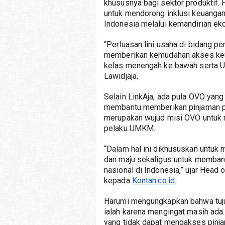
khususnya bagi sektor produktif. Ha
untuk mendorong inklusi keuangan
Indonesia melalui kemandirian ek
“Perluasan lini usaha di bidang p
memberikan kemudahan akses keu
kelas menengah ke bawah serta UM
Lawidjaja.
Selain LinkAja, ada pula OVO yang
membantu memberikan pinjaman pad
merupakan wujud misi OVO untuk m
pelaku UMKM.
“Dalam hal ini dikhususkan untu
dan maju sekaligus untuk memban
nasional di Indonesia,” ujar Head
kepada 
Kontan.co.id
.
Harumi mengungkapkan bahwa tuju
ialah karena mengingat masih ada
yang tidak dapat mengakses pinja