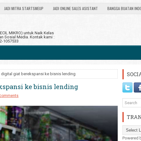
JADI MITRA STARTSMEUP
JADI ONLINE SALES ASISTANT
BANGGA BUATAN IND
CIL MIKRO) untuk Naik Kelas
 Sosial Media. Kontak kami :
12-1057533
SOCI
igital giat berekspansi ke bisnis lending
kspansi ke bisnis lending
 comments
TRAN
Powered 