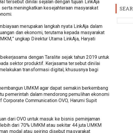
l tersebut dinilai sejalan dengan tujuan LinkAja 
 serta meningkatkan kesejahteraan masyarakat 
SEAR
onomi.
embiayaan merupakan langkah nyata LinkAja dalam 
angan dan ekonomi, terutama kepada masyarakat 
KM,” ungkap Direktur Utama LinkAja, Haryati 
 bekerjasama dengan Taralite sejak tahun 2019 untuk 
a sektor produktif. Kerjasama tersebut dinilai 
elakukan transformasi digital, khususnya bagi 
k membangun UMKM agar dapat semakin berkembang 
tu pemerintah dalam mendorong pemulihan ekonomi 
 of Corporate Communication OVO, Harumi Supit 
an dari OVO untuk masuk ke bisnis peminjaman 
 lebih dari 70% UMKM atau sekitar 44 juta UMKM 
man modal atau seiring disebut masyarakat 