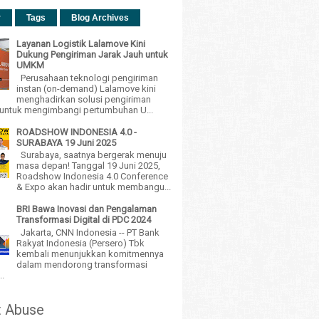
r
Tags
Blog Archives
Layanan Logistik Lalamove Kini
Dukung Pengiriman Jarak Jauh untuk
UMKM
Perusahaan teknologi pengiriman
instan (on-demand) Lalamove kini
menghadirkan solusi pengiriman
h untuk mengimbangi pertumbuhan U...
ROADSHOW INDONESIA 4.0 -
SURABAYA 19 Juni 2025
Surabaya, saatnya bergerak menuju
masa depan! Tanggal 19 Juni 2025,
Roadshow Indonesia 4.0 Conference
& Expo akan hadir untuk membangu...
BRI Bawa Inovasi dan Pengalaman
Transformasi Digital di PDC 2024
Jakarta, CNN Indonesia -- PT Bank
Rakyat Indonesia (Persero) Tbk
kembali menunjukkan komitmennya
dalam mendorong transformasi
..
t Abuse