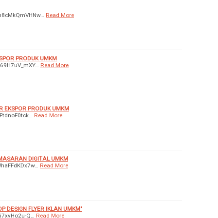
be/m8cMkQmVHNw…
Read More
KSPOR PRODUK UMKM
e/N69H7uV_mXY…
Read More
R EKSPOR PRODUK UMKM
gFtdnoF0tck…
Read More
EMASARAN DIGITAL UMKM
e/WhaFFdKDx7w…
Read More
 DESIGN FLYER IKLAN UMKM"
/Ni7xyHo2u-Q…
Read More