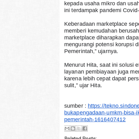
kepada usaha mikro dan usaha
ini terdampak pandemi Covid-1
Keberadaan marketplace sepe
memberi kemudahan berusaha b
marketplace diharapkan dapa
mengurangi potensi korupsi d
Pemerintah,” ujarnya.
Menurut Hita, saat ini solusi
layanan pembiayaan juga menj
karena lebih cepat dapat pe
sulit,” ujar Hita.
sumber : 
https://tekno.sindo
bukapengadaan-umkm-bisa-ik
pemerintah-1616407412
Related Posts: