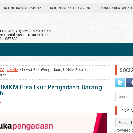
JADI MITRA STARTSMEUP
JADI ONLINE SALES ASISTANT
BANGGA BUATAN IND
CIL MIKRO) untuk Naik Kelas
 Sosial Media. Kontak kami :
12-1057533
SOCI
KM
,
UMKM
» Lewat BukaPengadaan, UMKM Bisa Ikut
ntah
UMKM Bisa Ikut Pengadaan Barang
ah
s
TRAN
Powered 