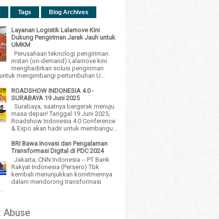
r
Tags
Blog Archives
Layanan Logistik Lalamove Kini
Dukung Pengiriman Jarak Jauh untuk
UMKM
Perusahaan teknologi pengiriman
instan (on-demand) Lalamove kini
menghadirkan solusi pengiriman
h untuk mengimbangi pertumbuhan U...
ROADSHOW INDONESIA 4.0 -
SURABAYA 19 Juni 2025
Surabaya, saatnya bergerak menuju
masa depan! Tanggal 19 Juni 2025,
Roadshow Indonesia 4.0 Conference
& Expo akan hadir untuk membangu...
BRI Bawa Inovasi dan Pengalaman
Transformasi Digital di PDC 2024
Jakarta, CNN Indonesia -- PT Bank
Rakyat Indonesia (Persero) Tbk
kembali menunjukkan komitmennya
dalam mendorong transformasi
..
t Abuse