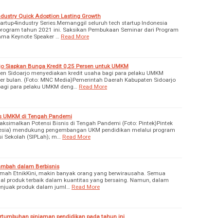
dustry Quick Adoption Lasting Growth
rtup4industry Series.Memanggil seluruh tech startup Indonesia
 program tahun 2021 ini. Saksikan Pembukaan Seminar dari Program
sama Keynote Speaker …
Read More
jo Siapkan Bunga Kredit 0,25 Persen untuk UMKM
en Sidoarjo menyediakan kredit usaha bagi para pelaku UMKM
er bulan. (Foto: MNC Media)Pemerintah Daerah Kabupaten Sidoarjo
bagi para pelaku UMKM deng…
Read More
is UMKM di Tengah Pandemi
aksimalkan Potensi Bisnis di Tengah Pandemi (Foto: Pintek)Pintek
onesia) mendukung pengembangan UKM pendidikan melalui program
i Sekolah (SIPLah); m…
Read More
Tambah dalam Berbisnis
mah EtnikKini, makin banyak orang yang berwirausaha. Semua
l produk terbaik dalam kuantitas yang bersaing. Namun, dalam
menjuak produk dalam juml…
Read More
ertumbuhan pinjaman pendidikan pada tahun ini