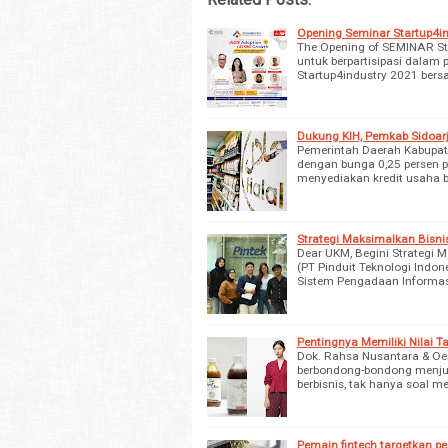
Opening Seminar Startup4in
The Opening of SEMINAR Sta
untuk berpartisipasi dalam
Startup4industry 2021 ber
Dukung KIH, Pemkab Sidoar
Pemerintah Daerah Kabupat
dengan bunga 0,25 persen p
menyediakan kredit usaha 
Strategi Maksimalkan Bisn
Dear UKM, Begini Strategi M
(PT Pinduit Teknologi Ind
Sistem Pengadaan Informas
Pentingnya Memiliki Nilai 
Dok. Rahsa Nusantara & Oe
berbondong-bondong menjua
berbisnis, tak hanya soal 
Pemain fintech targetkan p