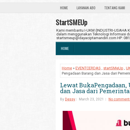
HOME
LAYANAN ABO
TENTANG KAMI
StartSMEUp
Kami membantu I-UKM (INDUSTRI-USAHA KE
dalam menggunakan Teknologi Informasi dan
startsmeup@dayaciptamandiri.com HP: 08
HOME
Home
»
EVENTCERDAS
,
startSMeUp
,
U
Pengadaan Barang dan Jasa dari Pemeri
Lewat BukaPengadaan, 
dan Jasa dari Pemerint
By
Dessy
March 23, 2021
No comment