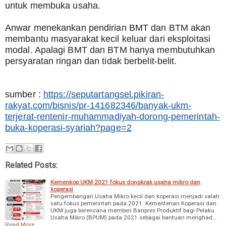
untuk membuka usaha.
Anwar menekankan pendirian BMT dan BTM akan 
membantu masyarakat kecil keluar dari eksploitasi 
modal. Apalagi BMT dan BTM hanya membutuhkan 
persyaratan ringan dan tidak berbelit-belit.
sumber : 
https://seputartangsel.pikiran-
rakyat.com/bisnis/pr-141682346/banyak-ukm-
terjerat-rentenir-muhammadiyah-dorong-pemerintah-
buka-koperasi-syariah?page=2
Related Posts:
Kemenkop UKM 2021 fokus dongkrak usaha mikro dan
koperasi
Pengembangan Usaha Mikro kecil dan koperasi menjadi salah
satu fokus pemerintah pada 2021. Kementerian Koperasi dan
UKM juga berencana memberi Banpres Produktif bagi Pelaku
Usaha Mikro (BPUM) pada 2021 sebagai bantuan menghad…
Read More