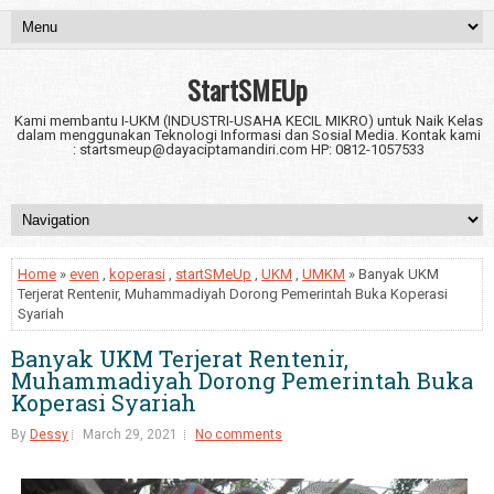
StartSMEUp
Kami membantu I-UKM (INDUSTRI-USAHA KECIL MIKRO) untuk Naik Kelas
dalam menggunakan Teknologi Informasi dan Sosial Media. Kontak kami
: startsmeup@dayaciptamandiri.com HP: 0812-1057533
Home
»
even
,
koperasi
,
startSMeUp
,
UKM
,
UMKM
» Banyak UKM
Terjerat Rentenir, Muhammadiyah Dorong Pemerintah Buka Koperasi
Syariah
Banyak UKM Terjerat Rentenir,
Muhammadiyah Dorong Pemerintah Buka
Koperasi Syariah
By
Dessy
March 29, 2021
No comments