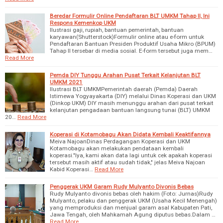
Beredar Formulir Online Pendaftaran BLT UMKM Tahap II, Ini
Respons Kemenkop UKM
Ilustrasi gaji, rupiah, bantuan pemerintah, bantuan
karyawan(Shutterstock)Formulir online atau e-form untuk
Pendaftaran Bantuan Presiden Produktif Usaha Mikro (BPUM)
Tahap II tersebar di media sosial. E-form tersebut juga mem…
Read More
Pemda DIY Tunggu Arahan Pusat Terkait Kelanjutan BLT
UMKM 2021
Ilustrasi BLT UMKMPemerintah daerah (Pemda) Daerah
Istimewa Yogyayakarta (DIY) melalui Dinas Koperasi dan UKM
(Dinkop UKM) DIY masih menunggu arahan dari pusat terkait
kelanjutan pengadaan bantuan langsung tunai (BLT) UMKM
20…
Read More
Koperasi di Kotamobagu Akan Didata Kembali Keaktifannya
Meiva NajoanDinas Perdagangan Koperasi dan UKM
Kotamobagu akan melakukan pendataan kembali
koperasi."Iya, kami akan data lagi untuk cek apakah koperasi
tersebut masih aktif atau sudah tidak," jelas Meiva Najoan
Kabid Koperasi…
Read More
Penggerak UKM Garam Rudy Mulyanto Divonis Bebas
Rudy Mulyanto divonis bebas oleh hakim (Foto: Jurnas)Rudy
Mulyanto, pelaku dan penggerak UKM (Usaha Kecil Menengah)
yang memproduksi dan menjual garam asal Kabupaten Pati,
Jawa Tengah, oleh Mahkamah Agung diputus bebas.Dalam …
Read More