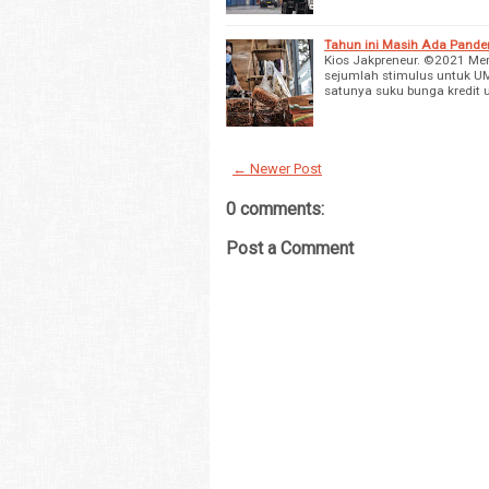
Tahun ini Masih Ada Pand
Kios Jakpreneur. ©2021 Me
sejumlah stimulus untuk U
satunya suku bunga kredit 
← Newer Post
0 comments:
Post a Comment