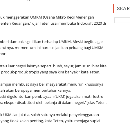
SEAR
untuk menggerakan UMKM (Usaha Mikro Kecil Menengah
enteri Keuangan,” ujar Teten usai membuka Indocraft 2020 di
mberi dampak signifikan terhadap UMKM. Meski begitu agar
urutnya, momentum ini harus dijadikan peluang bagi UMKM
por.
au luar negeri lainnya seperti buah, sayur, jamur. Ini bisa kita
 produk-produk tropis yang saya kira banyak,” kata Teten.
 sampai membuat daya beli masyarakat menurun khususnya
tah akan berupaya mempertahankannya.
eski digelontorkan pembiayaan (UKM) juga akan mati. Justru
 ekspor disubtitusi oleh belanja di dalam negeri,” jelas Teten.
UKM, lanjut dia, salah satunya melalui penyelenggaraan
 yang tidak kalah penting, kata Teten, yaitu menjaga suplai