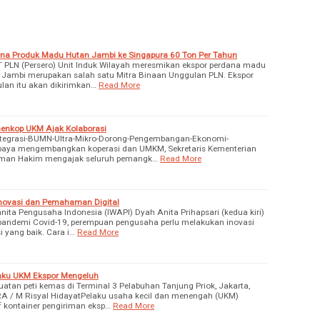
na Produk Madu Hutan Jambi ke Singapura 60 Ton Per Tahun
T PLN (Persero) Unit Induk Wilayah meresmikan ekspor perdana madu
ambi merupakan salah satu Mitra Binaan Unggulan PLN. Ekspor
lan itu akan dikirimkan…
Read More
menkop UKM Ajak Kolaborasi
Integrasi-BUMN-Ultra-Mikro-Dorong-Pengembangan-Ekonomi-
paya mengembangkan koperasi dan UMKM, Sekretaris Kementerian
ahman Hakim mengajak seluruh pemangk…
Read More
Inovasi dan Pemahaman Digital
ta Pengusaha Indonesia (IWAPI) Dyah Anita Prihapsari (kedua kiri)
 pandemi Covid-19, perempuan pengusaha perlu melakukan inovasi
 yang baik. Cara i…
Read More
elaku UKM Ekspor Mengeluh
an peti kemas di Terminal 3 Pelabuhan Tanjung Priok, Jakarta,
RA / M Risyal HidayatPelaku usaha kecil dan menengah (UKM)
f kontainer pengiriman eksp…
Read More