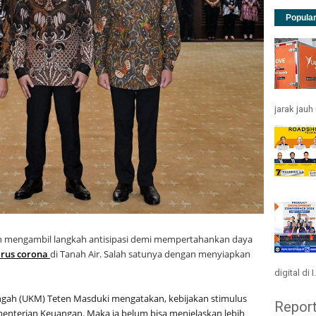
Popula
jarak jau
h mengambil langkah antisipasi demi mempertahankan daya
irus corona
di Tanah Air. Salah satunya dengan menyiapkan
digital di I.
ngah (UKM) Teten Masduki mengatakan, kebijakan stimulus
Repor
enterian Keuangan. Maka ia belum bisa menjelaskan lebih