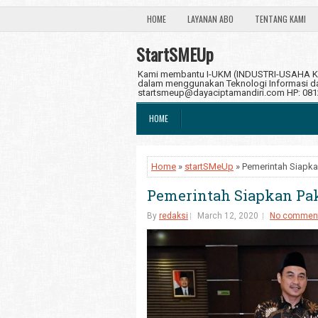
HOME
LAYANAN ABO
TENTANG KAMI
StartSMEUp
Kami membantu I-UKM (INDUSTRI-USAHA KE
dalam menggunakan Teknologi Informasi dan
startsmeup@dayaciptamandiri.com HP: 08
HOME
Home
»
startSMeUp
» Pemerintah Siapka
Pemerintah Siapkan Pak
By
redaksi
March 12, 2020
No commen