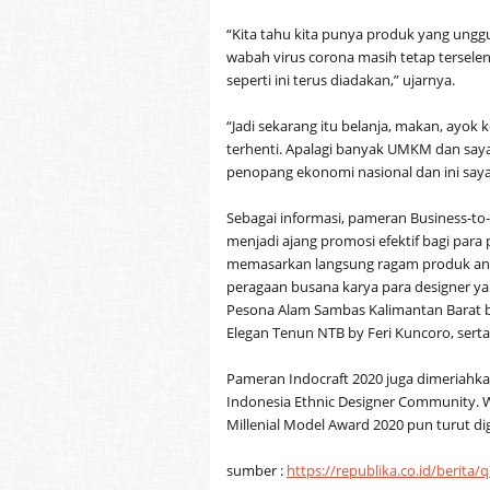
“Kita tahu kita punya produk yang unggul
wabah virus corona masih tetap terselen
seperti ini terus diadakan,” ujarnya.
“Jadi sekarang itu belanja, makan, ayok 
terhenti. Apalagi banyak UMKM dan saya
penopang ekonomi nasional dan ini saya k
Sebagai informasi, pameran Business-to-
menjadi ajang promosi efektif bagi pa
memasarkan langsung ragam produk anda
peragaan busana karya para designer y
Pesona Alam Sambas Kalimantan Barat by 
Elegan Tenun NTB by Feri Kuncoro, sert
Pameran Indocraft 2020 juga dimeriahka
Indonesia Ethnic Designer Community. 
Millenial Model Award 2020 pun turut di
sumber :
https://republika.co.id/berit