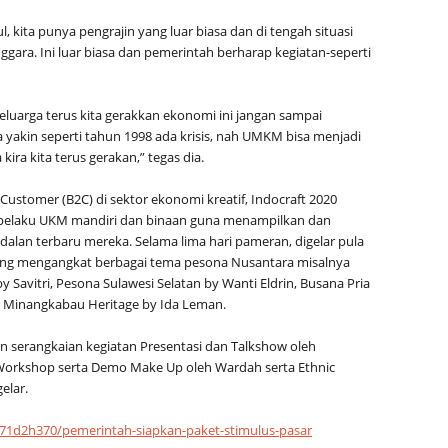
, kita punya pengrajin yang luar biasa dan di tengah situasi
ggara. Ini luar biasa dan pemerintah berharap kegiatan-seperti
keluarga terus kita gerakkan ekonomi ini jangan sampai
 yakin seperti tahun 1998 ada krisis, nah UMKM bisa menjadi
ira kita terus gerakan,” tegas dia.
Customer (B2C) di sektor ekonomi kreatif, Indocraft 2020
ra pelaku UKM mandiri dan binaan guna menampilkan dan
lan terbaru mereka. Selama lima hari pameran, digelar pula
ang mengangkat berbagai tema pesona Nusantara misalnya
Savitri, Pesona Sulawesi Selatan by Wanti Eldrin, Busana Pria
a Minangkabau Heritage by Ida Leman.
n serangkaian kegiatan Presentasi dan Talkshow oleh
Workshop serta Demo Make Up oleh Wardah serta Ethnic
gelar.
a/q71d2h370/pemerintah-siapkan-paket-stimulus-pasar