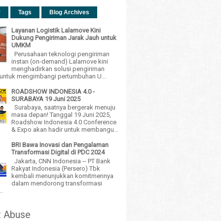
r
Tags
Blog Archives
Layanan Logistik Lalamove Kini
Dukung Pengiriman Jarak Jauh untuk
UMKM
Perusahaan teknologi pengiriman
instan (on-demand) Lalamove kini
menghadirkan solusi pengiriman
h untuk mengimbangi pertumbuhan U...
ROADSHOW INDONESIA 4.0 -
SURABAYA 19 Juni 2025
Surabaya, saatnya bergerak menuju
masa depan! Tanggal 19 Juni 2025,
Roadshow Indonesia 4.0 Conference
& Expo akan hadir untuk membangu...
BRI Bawa Inovasi dan Pengalaman
Transformasi Digital di PDC 2024
Jakarta, CNN Indonesia -- PT Bank
Rakyat Indonesia (Persero) Tbk
kembali menunjukkan komitmennya
dalam mendorong transformasi
..
t Abuse