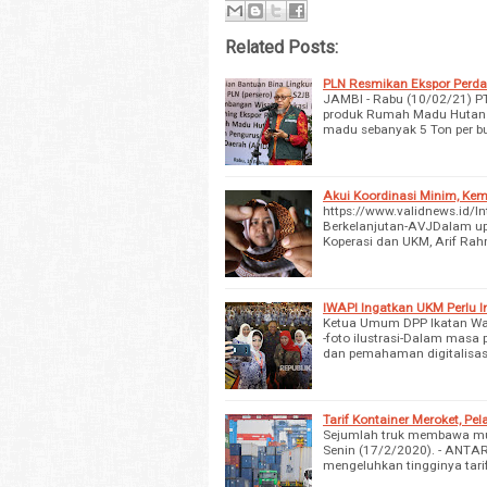
Related Posts:
PLN Resmikan Ekspor Perda
JAMBI - Rabu (10/02/21) P
produk Rumah Madu Hutan J
madu sebanyak 5 Ton per bu
Akui Koordinasi Minim, Ke
https://www.validnews.id/
Berkelanjutan-AVJDalam u
Koperasi dan UKM, Arif R
IWAPI Ingatkan UKM Perlu 
Ketua Umum DPP Ikatan Wani
-foto ilustrasi-Dalam masa
dan pemahaman digitalisasi
Tarif Kontainer Meroket, P
Sejumlah truk membawa muat
Senin (17/2/2020). - ANTA
mengeluhkan tingginya tari