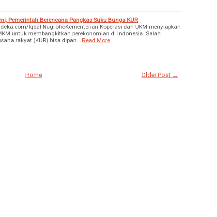
emi, Pemerintah Berencana Pangkas Suku Bunga KUR
rdeka.com/Iqbal NugrohoKementerian Koperasi dan UKM menyiapkan
MKM untuk membangkitkan perekonomian di Indonesia. Salah
usaha rakyat (KUR) bisa dipan…
Read More
Home
Older Post →