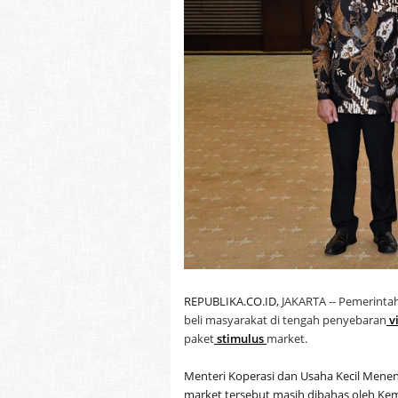
REPUBLIKA.CO.ID,
JAKARTA -- Pemerinta
beli masyarakat di tengah penyebaran
v
paket
stimulus
market.
Menteri Koperasi dan Usaha Kecil Mene
market tersebut masih dibahas oleh Kem