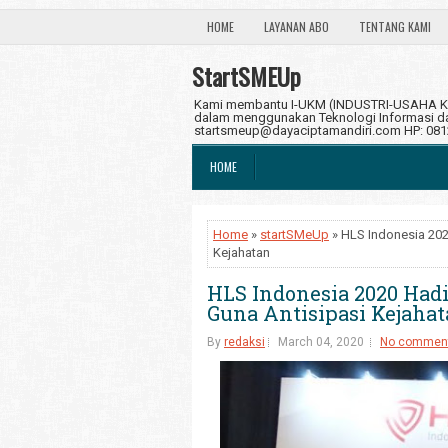
HOME
LAYANAN ABO
TENTANG KAMI
StartSMEUp
Kami membantu I-UKM (INDUSTRI-USAHA KE
dalam menggunakan Teknologi Informasi dan
startsmeup@dayaciptamandiri.com HP: 08
HOME
Home
»
startSMeUp
» HLS Indonesia 202
Kejahatan
HLS Indonesia 2020 Had
Guna Antisipasi Kejaha
By
redaksi
March 04, 2020
No commen