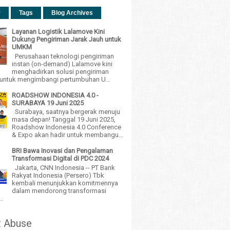
r
Tags
Blog Archives
Layanan Logistik Lalamove Kini
Dukung Pengiriman Jarak Jauh untuk
UMKM
Perusahaan teknologi pengiriman
instan (on-demand) Lalamove kini
menghadirkan solusi pengiriman
h untuk mengimbangi pertumbuhan U...
ROADSHOW INDONESIA 4.0 -
SURABAYA 19 Juni 2025
Surabaya, saatnya bergerak menuju
masa depan! Tanggal 19 Juni 2025,
Roadshow Indonesia 4.0 Conference
& Expo akan hadir untuk membangu...
BRI Bawa Inovasi dan Pengalaman
Transformasi Digital di PDC 2024
Jakarta, CNN Indonesia -- PT Bank
Rakyat Indonesia (Persero) Tbk
kembali menunjukkan komitmennya
dalam mendorong transformasi
..
t Abuse