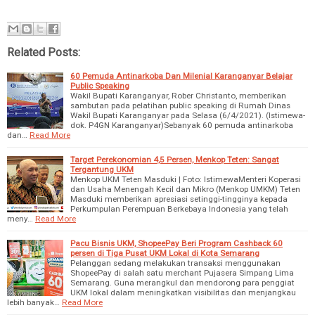
Related Posts:
60 Pemuda Antinarkoba Dan Milenial Karanganyar Belajar
Public Speaking
Wakil Bupati Karanganyar, Rober Christanto, memberikan
sambutan pada pelatihan public speaking di Rumah Dinas
Wakil Bupati Karanganyar pada Selasa (6/4/2021). (Istimewa-
dok. P4GN Karanganyar)Sebanyak 60 pemuda antinarkoba
dan…
Read More
Target Perekonomian 4,5 Persen, Menkop Teten: Sangat
Tergantung UKM
Menkop UKM Teten Masduki | Foto: IstimewaMenteri Koperasi
dan Usaha Menengah Kecil dan Mikro (Menkop UMKM) Teten
Masduki memberikan apresiasi setinggi-tingginya kepada
Perkumpulan Perempuan Berkebaya Indonesia yang telah
meny…
Read More
Pacu Bisnis UKM, ShopeePay Beri Program Cashback 60
persen di Tiga Pusat UKM Lokal di Kota Semarang
Pelanggan sedang melakukan transaksi menggunakan
ShopeePay di salah satu merchant Pujasera Simpang Lima
Semarang. Guna merangkul dan mendorong para penggiat
UKM lokal dalam meningkatkan visibilitas dan menjangkau
lebih banyak…
Read More