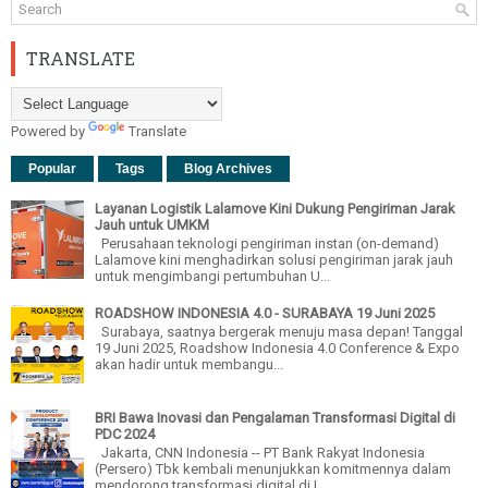
TRANSLATE
Powered by
Translate
Popular
Tags
Blog Archives
Layanan Logistik Lalamove Kini Dukung Pengiriman Jarak
Jauh untuk UMKM
Perusahaan teknologi pengiriman instan (on-demand)
Lalamove kini menghadirkan solusi pengiriman jarak jauh
untuk mengimbangi pertumbuhan U...
ROADSHOW INDONESIA 4.0 - SURABAYA 19 Juni 2025
Surabaya, saatnya bergerak menuju masa depan! Tanggal
19 Juni 2025, Roadshow Indonesia 4.0 Conference & Expo
akan hadir untuk membangu...
BRI Bawa Inovasi dan Pengalaman Transformasi Digital di
PDC 2024
Jakarta, CNN Indonesia -- PT Bank Rakyat Indonesia
(Persero) Tbk kembali menunjukkan komitmennya dalam
mendorong transformasi digital di I...