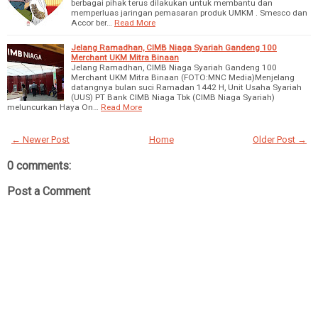
berbagai pihak terus dilakukan untuk membantu dan
memperluas jaringan pemasaran produk UMKM . Smesco dan
Accor ber…
Read More
Jelang Ramadhan, CIMB Niaga Syariah Gandeng 100
Merchant UKM Mitra Binaan
Jelang Ramadhan, CIMB Niaga Syariah Gandeng 100
Merchant UKM Mitra Binaan (FOTO:MNC Media)Menjelang
datangnya bulan suci Ramadan 1442 H, Unit Usaha Syariah
(UUS) PT Bank CIMB Niaga Tbk (CIMB Niaga Syariah)
meluncurkan Haya On…
Read More
← Newer Post
Home
Older Post →
0 comments:
Post a Comment