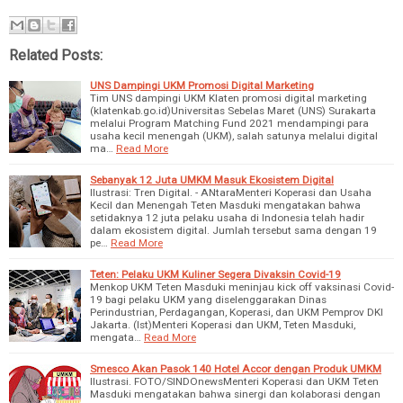
Related Posts:
UNS Dampingi UKM Promosi Digital Marketing
Tim UNS dampingi UKM Klaten promosi digital marketing
(klatenkab.go.id)Universitas Sebelas Maret (UNS) Surakarta
melalui Program Matching Fund 2021 mendampingi para
usaha kecil menengah (UKM), salah satunya melalui digital
ma…
Read More
Sebanyak 12 Juta UMKM Masuk Ekosistem Digital
Ilustrasi: Tren Digital. - ANtaraMenteri Koperasi dan Usaha
Kecil dan Menengah Teten Masduki mengatakan bahwa
setidaknya 12 juta pelaku usaha di Indonesia telah hadir
dalam ekosistem digital. Jumlah tersebut sama dengan 19
pe…
Read More
Teten: Pelaku UKM Kuliner Segera Divaksin Covid-19
Menkop UKM Teten Masduki meninjau kick off vaksinasi Covid-
19 bagi pelaku UKM yang diselenggarakan Dinas
Perindustrian, Perdagangan, Koperasi, dan UKM Pemprov DKI
Jakarta. (Ist)Menteri Koperasi dan UKM, Teten Masduki,
mengata…
Read More
Smesco Akan Pasok 140 Hotel Accor dengan Produk UMKM
Ilustrasi. FOTO/SINDOnewsMenteri Koperasi dan UKM Teten
Masduki mengatakan bahwa sinergi dan kolaborasi dengan