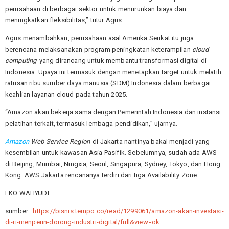
perusahaan di berbagai sektor untuk menurunkan biaya dan
meningkatkan fleksibilitas,” tutur Agus.
Agus menambahkan, perusahaan asal Amerika Serikat itu juga
berencana melaksanakan program peningkatan keterampilan
cloud
computing
yang dirancang untuk membantu transformasi digital di
Indonesia. Upaya ini termasuk dengan menetapkan target untuk melatih
ratusan ribu sumber daya manusia (SDM) Indonesia dalam berbagai
keahlian layanan cloud pada tahun 2025.
“Amazon akan bekerja sama dengan Pemerintah Indonesia dan instansi
pelatihan terkait, termasuk lembaga pendidikan,” ujarnya.
Amazon
Web Service Region
di Jakarta nantinya bakal menjadi yang
kesembilan untuk kawasan Asia Pasifik. Sebelumnya, sudah ada AWS
di Beijing, Mumbai, Ningxia, Seoul, Singapura, Sydney, Tokyo, dan Hong
Kong. AWS Jakarta rencananya terdiri dari tiga Availability Zone.
EKO WAHYUDI
sumber :
https://bisnis.tempo.co/read/1299061/amazon-akan-investasi-
di-ri-menperin-dorong-industri-digital/full&view=ok