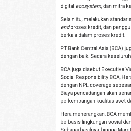
digital
ecosystem
, dan mitra k
Selain itu, melakukan standari
end
proses kredit, dan penggu
berkala dalam proses kredit.
PT Bank Central Asia (BCA) 
dengan baik. Secara keseluruh
BCA juga disebut Executive V
Social Responsibility BCA, He
dengan NPL coverage sebesar
Biaya pencadangan akan senan
perkembangan kualitas aset d
Hera menerangkan, BCA membe
berbasis lingkungan sosial dan
Sebagai hasilnya, hingga Mar