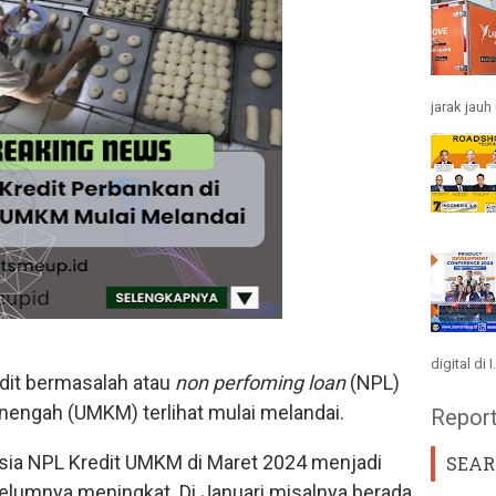
jarak jau
digital di I.
dit bermasalah atau
non perfoming loan
(NPL)
engah (UMKM) terlihat mulai melandai.
Repor
sia NPL Kredit UMKM di Maret 2024 menjadi
SEAR
elumnya meningkat. Di Januari misalnya berada