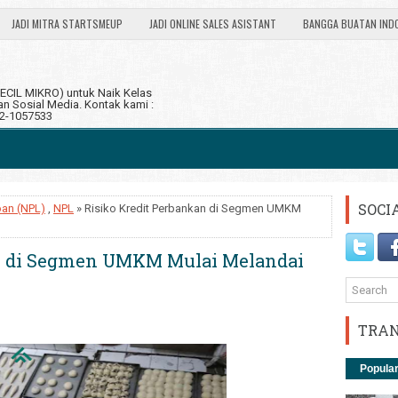
JADI MITRA STARTSMEUP
JADI ONLINE SALES ASISTANT
BANGGA BUATAN IND
CIL MIKRO) untuk Naik Kelas
 Sosial Media. Kontak kami :
12-1057533
SOCI
oan (NPL)
,
NPL
» Risiko Kredit Perbankan di Segmen UMKM
an di Segmen UMKM Mulai Melandai
TRAN
Popula