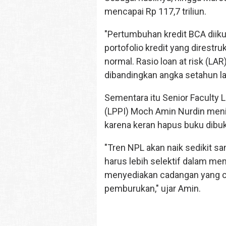
mencapai Rp 117,7 triliun.
"Pertumbuhan kredit BCA diikut
portofolio kredit yang direstr
normal. Rasio loan at risk (LAR
dibandingkan angka setahun lal
Sementara itu Senior Facult
(LPPI) Moch Amin Nurdin menil
karena keran hapus buku dibuk
"Tren NPL akan naik sedikit sa
harus lebih selektif dalam memi
menyediakan cadangan yang cu
pemburukan," ujar Amin.