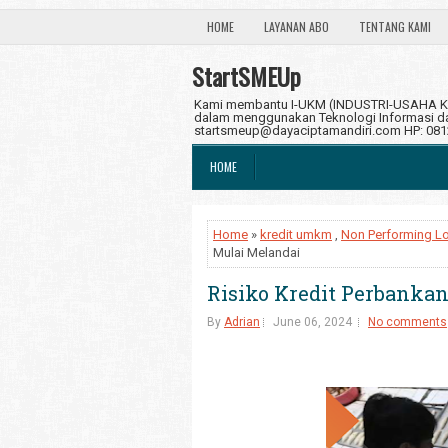
HOME
LAYANAN ABO
TENTANG KAMI
StartSMEUp
Kami membantu I-UKM (INDUSTRI-USAHA KE
dalam menggunakan Teknologi Informasi dan
startsmeup@dayaciptamandiri.com HP: 08
HOME
Home
»
kredit umkm
,
Non Performing L
Mulai Melandai
Risiko Kredit Perbank
By
Adrian
June 06, 2024
No comments