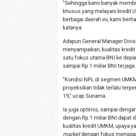
"Sehingga kami banyak memb
khusus yang melayani kredi
berbagai daerah ini, kami berh
katanya.
Adapun General Manager Divisi
menyampaikan, kualitas kred
satu fokus utama BNI ke depan.
sampai Rp 1 miliar BNI terjaga 
"Kondisi NPL di segmen UMKM 
proyeksikan tidak terlalu terp
19," ucap Sunarna.
Ia juga optimis, sampai dengan
dengan Rp 1 miliar BNI dapat d
kualitas kredit UMKM, upaya ya
market
dengan fokus mengga