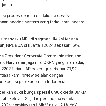
erjasama.
sasi proses dengan digitalisasi
end-to-
naan scoring system yang terkalibrasi secara
juga mengaku NPL di segmen UMKM terjaga
an, NPL BCA di kuartal I 2024 sebesar 1,9%.
ice President Corporate Communication and
ra F. Haryn menjaga nilai CKPN yang memadai,
 220,3% dan LAR coverage sebesar 71,9%.
tiasa kami review sejalan dengan
an kondisi perekonomian Indonesia.
rikan suku bunga spesial untuk kredit UMKM
 tata kelola (LST) dan pengusaha wanita.
et 2024, pembiayaan UMKM naik 12,1% YoY