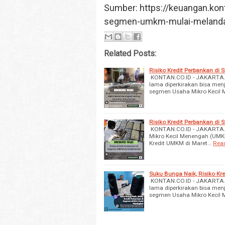
Sumber: https://keuangan.kont
segmen-umkm-mulai-melanda
Related Posts:
Risiko Kredit Perbankan d
KONTAN.CO.ID - JAKARTA. K
lama diperkirakan bisa menj
segmen Usaha Mikro Kecil
Risiko Kredit Perbankan d
KONTAN.CO.ID - JAKARTA. K
Mikro Kecil Menengah (UMKM
Kredit UMKM di Maret…
Rea
Suku Bunga Naik, Risiko K
KONTAN.CO.ID - JAKARTA. K
lama diperkirakan bisa menj
segmen Usaha Mikro Kecil