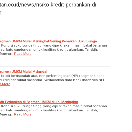
an.co.id/news/risiko-kredit-perbankan-di-
i
i Segmen UMKM Mulai Meningkat Seiring Kenaikan Suku Bunga
ondisi suku bunga tinggi yang diperkirakan masih bakal bertahan
adi batu sandungan untuk kualitas kredit perbankan. Terlebih,
 Meneng…
Read More
i Segmen UMKM Mulai Melandai
redit bermasalah atau non perfoming loan (NPL) segmen Usaha
) terlihat mulai melandai. Berdasarkan data Bank Indonesia NPL
d More
redit Perbankan di Segmen UMKM Mulai Meningkat
ondisi suku bunga tinggi yang diperkirakan masih bakal bertahan
adi batu sandungan untuk kualitas kredit perbankan. Terlebih,
 Meneng…
Read More