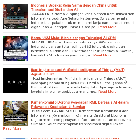
Indonesia Sepakat Kerja Sama dengan China untuk
Transformasi Digital dan AI
JAKARTA - Selama kunjungan kerja Menteri Komunikasi dan
Informatika Budi Arie Setiadi ke Jenewa, Swiss, pemerintah
Indonesia sepakat untuk mendalami kerja sama transformasi
digital dan AI dengan China.Dalam pe…
Read More
Bantu UKM Mulai Bisnis dengan Teknologi AI CRM
PELAKU UKM mendominasi setidaknya 99% bisnis di
Indonesia dengan total lebih dari 62 juta unit usaha dan
berkontribusi lebih dari 61% terhadap PDB Indonesia. Saat ini,
banyak UKM Indonesia yang sanga…
Read More
Ikuti Implementasi Artificial Intelligence of Things (AIoT)
Agustus 2021
Ikuti Implementasi Artificial Intelligence of Things (AIoT)
sepanjang Kamis di Agustus 2021Artificial intelligence of
things (AIoT) mulai merasuki hidup kita. Apa saja solusinya,
kendala implementasi, bagaimana me…
Read More
Kemenkominfo Dorong Penerapan RME Berbasis AI dalam
Pelayanan Kesehatan di Sumbar
Bisnis.com, PAYAKUMBUH - Kementerian Komunikasi dan
Informatika (Kemenkominfo) melalui Direktorat Ekonomi
Digital mendorong pelayanan fasilitas kesehatan di Provinsi
Sumatra Barat, menerapkan transformasi digital rekam …
Read More