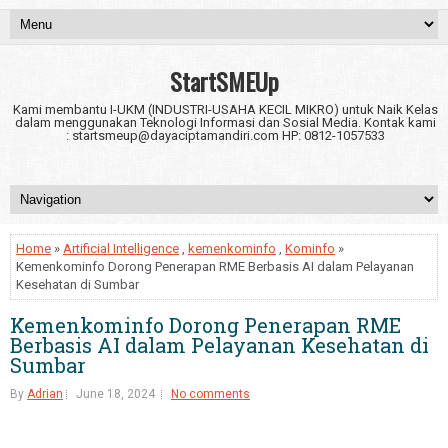
StartSMEUp
Kami membantu I-UKM (INDUSTRI-USAHA KECIL MIKRO) untuk Naik Kelas
dalam menggunakan Teknologi Informasi dan Sosial Media. Kontak kami
: startsmeup@dayaciptamandiri.com HP: 0812-1057533
Home
»
Artificial Intelligence
,
kemenkominfo
,
Kominfo
»
Kemenkominfo Dorong Penerapan RME Berbasis AI dalam Pelayanan
Kesehatan di Sumbar
Kemenkominfo Dorong Penerapan RME
Berbasis AI dalam Pelayanan Kesehatan di
Sumbar
By
Adrian
June 18, 2024
No comments