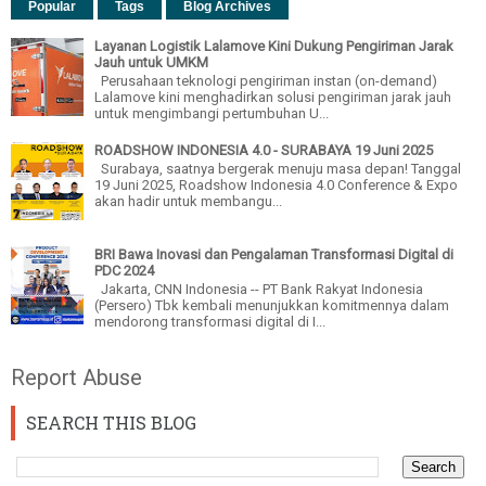
Popular
Tags
Blog Archives
Layanan Logistik Lalamove Kini Dukung Pengiriman Jarak
Jauh untuk UMKM
Perusahaan teknologi pengiriman instan (on-demand)
Lalamove kini menghadirkan solusi pengiriman jarak jauh
untuk mengimbangi pertumbuhan U...
ROADSHOW INDONESIA 4.0 - SURABAYA 19 Juni 2025
Surabaya, saatnya bergerak menuju masa depan! Tanggal
19 Juni 2025, Roadshow Indonesia 4.0 Conference & Expo
akan hadir untuk membangu...
BRI Bawa Inovasi dan Pengalaman Transformasi Digital di
PDC 2024
Jakarta, CNN Indonesia -- PT Bank Rakyat Indonesia
(Persero) Tbk kembali menunjukkan komitmennya dalam
mendorong transformasi digital di I...
Report Abuse
SEARCH THIS BLOG