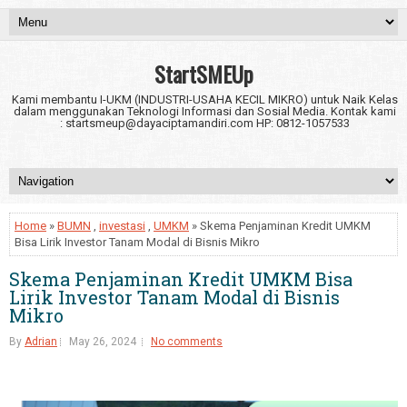
StartSMEUp
Kami membantu I-UKM (INDUSTRI-USAHA KECIL MIKRO) untuk Naik Kelas
dalam menggunakan Teknologi Informasi dan Sosial Media. Kontak kami
: startsmeup@dayaciptamandiri.com HP: 0812-1057533
Home
»
BUMN
,
investasi
,
UMKM
» Skema Penjaminan Kredit UMKM
Bisa Lirik Investor Tanam Modal di Bisnis Mikro
Skema Penjaminan Kredit UMKM Bisa
Lirik Investor Tanam Modal di Bisnis
Mikro
By
Adrian
May 26, 2024
No comments