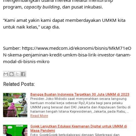
mengembangkan usaha mereka melalui mentorship
program,
capacity building
, dan pusat inkubasi.
“Kami amat yakin kami dapat memberdayakan UMKM kita
untuk naik kelas,” ucap dia.
Sumber:
https://www.medcom.id/ekonomi/bisnis/MkM71eO
N-skema-penjaminan-kredit-umkm-bisa-lirik-investor-tanam-
modal-di-bisnis-mikro
Related Posts:
Bangga Buatan Indonesia Targetkan 30 Juta UMKM di 2023
Presiden Joko Widodo saat menyerahkan secara langsung
bantuan modal kerja sebesar Rp2,4 juta bagi para pelaku
UMKM yang berasal dari DKI Jakarta dan Kepulauan Seribu di
halaman tengah Istana Kepresidenan, Jakarta, pada Rabu, …
Read More
Gojek Lanjutkan Edukasi Keamanan Digital untuk UMKM di
Masa Pandemi
Foto: GojekGojek berkolaborasi dengan Siberkreasi dan