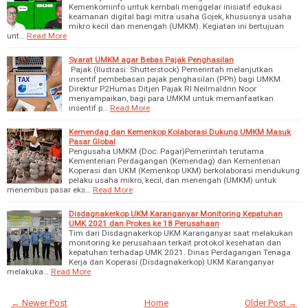
Kemenkominfo untuk kembali menggelar inisiatif edukasi
keamanan digital bagi mitra usaha Gojek, khususnya usaha
mikro kecil dan menengah (UMKM). Kegiatan ini bertujuan
unt…
Read More
Syarat UMKM agar Bebas Pajak Penghasilan
Pajak (Ilustrasi: Shutterstock) Pemerintah melanjutkan
insentif pembebasan pajak penghasilan (PPh) bagi UMKM.
Direktur P2Humas Ditjen Pajak RI Neilmaldrin Noor
menyampaikan, bagi para UMKM untuk memanfaatkan
insentif p…
Read More
Kemendag dan Kemenkop Kolaborasi Dukung UMKM Masuk
Pasar Global
Pengusaha UMKM (Doc: Pagar)Pemerintah terutama
Kementerian Perdagangan (Kemendag) dan Kementerian
Koperasi dan UKM (Kemenkop UKM) berkolaborasi mendukung
pelaku usaha mikro, kecil, dan menengah (UMKM) untuk
menembus pasar eks…
Read More
Disdagnakerkop UKM Karanganyar Monitoring Kepatuhan
UMK 2021 dan Prokes ke 18 Perusahaan
Tim dari Disdagnakerkop UKM Karanganyar saat melakukan
monitoring ke perusahaan terkait protokol kesehatan dan
kepatuhan terhadap UMK 2021. Dinas Perdagangan Tenaga
Kerja dan Koperasi (Disdagnakerkop) UKM Karanganyar
melakuka…
Read More
← Newer Post
Home
Older Post →