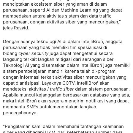
menciptakan ekosistem siber yang aman di dalam
perusahaan, seperti AI dan Machine Learning yang dapat
membedakan antara aktivitas sistem dan data traffic
perusahaan, dengan aktivitas siber yang mencurigakan,”
jelas Rasyid.
Dengan adanya teknologi AI di dalam IntelliBroń, anggota
perusahaan yang tidak memiliki tim spesialisasi di
bidang
cyber security
juga dapat mengetahui secara
langsung terkait langkah mitigasi dari serangan siber.
Teknologi AI yang disematkan dalam IntelliBroń juga memilki
sistem pembelajaran mandiri karena telah di-program
dengan informasi terkait aktivitas siber mencurigakan yang
dapat diantisipasi. Layaknya CCTV, IntelliBroń akan
mendeteksi aktivitas /
traffic siber
dalam sistem perusahaan.
Apabila muncul kejanggalan berdasarkan database yang ada,
maka IntelliBroń akan segera mengirim notifikasi yang dapat
membantu SMEs untuk menentukan langkah
pencegahannya.
“Pengalaman kami dalam memahami tantangan keamanan
siber yang dihadapi UKM, dari keterbatasan sumber daya