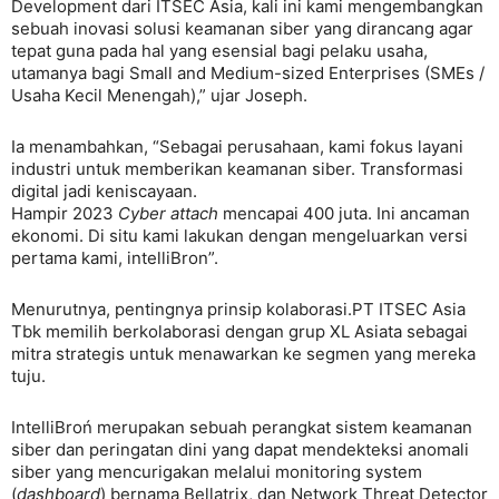
Development dari ITSEC Asia, kali ini kami mengembangkan
sebuah inovasi solusi keamanan siber yang dirancang agar
tepat guna pada hal yang esensial bagi pelaku usaha,
utamanya bagi Small and Medium-sized Enterprises (SMEs /
Usaha Kecil Menengah),” ujar Joseph.
Ia menambahkan, “Sebagai perusahaan, kami fokus layani
industri untuk memberikan keamanan siber. Transformasi
digital jadi keniscayaan.
Hampir 2023
Cyber attach
mencapai 400 juta. Ini ancaman
ekonomi. Di situ kami lakukan dengan mengeluarkan versi
pertama kami, intelliBron”.
Menurutnya, pentingnya prinsip kolaborasi.PT ITSEC Asia
Tbk memilih berkolaborasi dengan grup XL Asiata sebagai
mitra strategis untuk menawarkan ke segmen yang mereka
tuju.
IntelliBroń merupakan sebuah perangkat sistem keamanan
siber dan peringatan dini yang dapat mendekteksi anomali
siber yang mencurigakan melalui monitoring system
(
dashboard
) bernama Bellatrix, dan Network Threat Detector