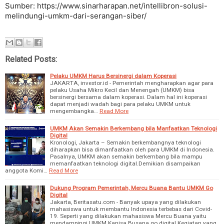
Sumber: https://www.sinarharapan.net/intellibron-solusi-
melindungi-umkm-dari-serangan-siber/
Related Posts:
Pelaku UMKM Harus Bersinergi dalam Koperasi
JAKARTA, investor.id - Pemerintah mengharapkan agar para
pelaku Usaha Mikro Kecil dan Menengah (UMKM) bisa
bersinergi bersama dalam koperasi. Dalam hal ini koperasi
dapat menjadi wadah bagi para pelaku UMKM untuk
mengembangka…
Read More
UMKM Akan Semakin Berkembang bila Manfaatkan Teknologi
Digital
Kronologi, Jakarta – Semakin berkembangnya teknologi
diharapkan bisa dimanfaatkan oleh para UMKM di Indonesia.
Pasalnya, UMKM akan semakin berkembang bila mampu
memanfaatkan teknologi digital.Demikian disampaikan
anggota Komi…
Read More
Dukung Program Pemerintah, Mercu Buana Bantu UMKM Go
Digital
Jakarta, Beritasatu.com - Banyak upaya yang dilakukan
mahasiswa untuk membantu Indonesia terbebas dari Covid-
19. Seperti yang dilakukan mahasiswa Mercu Buana yaitu
mendampingi UMKM Kanisa Busana go digital.Kegiatan yang