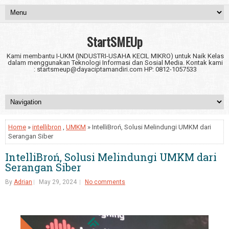
StartSMEUp
Kami membantu I-UKM (INDUSTRI-USAHA KECIL MIKRO) untuk Naik Kelas
dalam menggunakan Teknologi Informasi dan Sosial Media. Kontak kami
: startsmeup@dayaciptamandiri.com HP: 0812-1057533
Home
»
intellibron
,
UMKM
» IntelliBroń, Solusi Melindungi UMKM dari
Serangan Siber
IntelliBroń, Solusi Melindungi UMKM dari
Serangan Siber
By
Adrian
May 29, 2024
No comments