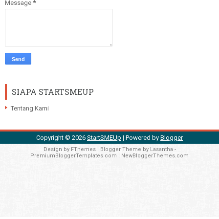
Message
*
SIAPA STARTSMEUP
Tentang Kami
Copyright ©
2026
StartSMEUp
| Powered by
Blogger
Design by
FThemes
| Blogger Theme by
Lasantha
-
PremiumBloggerTemplates.com
|
NewBloggerThemes.com