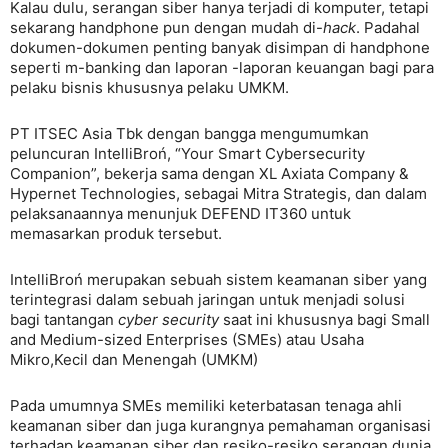
Kalau dulu, serangan siber hanya terjadi di komputer, tetapi
sekarang handphone pun dengan mudah di-
hack
. Padahal
dokumen-dokumen penting banyak disimpan di handphone
seperti m-banking dan laporan -laporan keuangan bagi para
pelaku bisnis khususnya pelaku UMKM.
PT ITSEC Asia Tbk dengan bangga mengumumkan
peluncuran IntelliBroń, “Your Smart Cybersecurity
Companion”, bekerja sama dengan XL Axiata Company &
Hypernet Technologies, sebagai Mitra Strategis, dan dalam
pelaksanaannya menunjuk DEFEND IT360 untuk
memasarkan produk tersebut.
IntelliBroń merupakan sebuah sistem keamanan siber yang
terintegrasi dalam sebuah jaringan untuk menjadi solusi
bagi tantangan
cyber security
saat ini khususnya bagi Small
and Medium-sized Enterprises (SMEs) atau Usaha
Mikro,Kecil dan Menengah (UMKM)
Pada umumnya SMEs memiliki keterbatasan tenaga ahli
keamanan siber dan juga kurangnya pemahaman organisasi
terhadap keamanan siber dan resiko-resiko serangan dunia