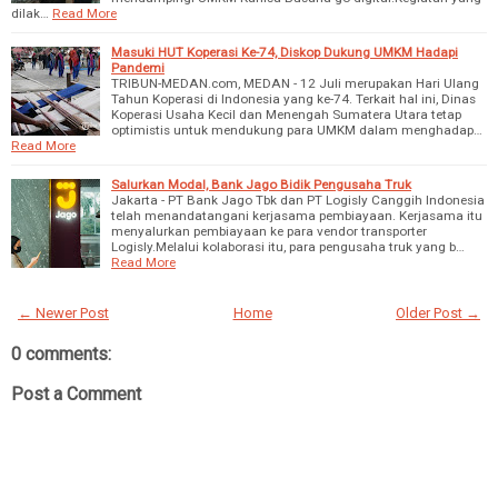
dilak…
Read More
Masuki HUT Koperasi Ke-74, Diskop Dukung UMKM Hadapi
Pandemi
TRIBUN-MEDAN.com, MEDAN - 12 Juli merupakan Hari Ulang
Tahun Koperasi di Indonesia yang ke-74. Terkait hal ini, Dinas
Koperasi Usaha Kecil dan Menengah Sumatera Utara tetap
optimistis untuk mendukung para UMKM dalam menghadap…
Read More
Salurkan Modal, Bank Jago Bidik Pengusaha Truk
Jakarta - PT Bank Jago Tbk dan PT Logisly Canggih Indonesia
telah menandatangani kerjasama pembiayaan. Kerjasama itu
menyalurkan pembiayaan ke para vendor transporter
Logisly.Melalui kolaborasi itu, para pengusaha truk yang b…
Read More
← Newer Post
Home
Older Post →
0 comments:
Post a Comment