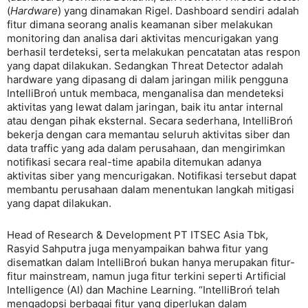
(
Hardware
) yang dinamakan Rigel. Dashboard sendiri adalah
fitur dimana seorang analis keamanan siber melakukan
monitoring dan analisa dari aktivitas mencurigakan yang
berhasil terdeteksi, serta melakukan pencatatan atas respon
yang dapat dilakukan. Sedangkan Threat Detector adalah
hardware yang dipasang di dalam jaringan milik pengguna
IntelliBroń untuk membaca, menganalisa dan mendeteksi
aktivitas yang lewat dalam jaringan, baik itu antar internal
atau dengan pihak eksternal. Secara sederhana, IntelliBroń
bekerja dengan cara memantau seluruh aktivitas siber dan
data traffic yang ada dalam perusahaan, dan mengirimkan
notifikasi secara real-time apabila ditemukan adanya
aktivitas siber yang mencurigakan. Notifikasi tersebut dapat
membantu perusahaan dalam menentukan langkah mitigasi
yang dapat dilakukan.
Head of Research & Development PT ITSEC Asia Tbk,
Rasyid Sahputra juga menyampaikan bahwa fitur yang
disematkan dalam IntelliBroń bukan hanya merupakan fitur-
fitur mainstream, namun juga fitur terkini seperti Artificial
Intelligence (AI) dan Machine Learning. “IntelliBroń telah
mengadopsi berbagai fitur yang diperlukan dalam