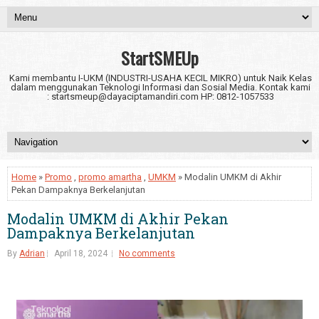
StartSMEUp
Kami membantu I-UKM (INDUSTRI-USAHA KECIL MIKRO) untuk Naik Kelas
dalam menggunakan Teknologi Informasi dan Sosial Media. Kontak kami
: startsmeup@dayaciptamandiri.com HP: 0812-1057533
Home
»
Promo
,
promo amartha
,
UMKM
» Modalin UMKM di Akhir
Pekan Dampaknya Berkelanjutan
Modalin UMKM di Akhir Pekan
Dampaknya Berkelanjutan
By
Adrian
April 18, 2024
No comments