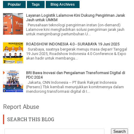
Popular
Tags
Blog Archives
Layanan Logistik Lalamove Kini Dukung Pengiriman Jarak
Jauh untuk UMKM
Perusahaan teknologi pengiriman instan (on-demand)
Lalamove kini menghadirkan solusi pengiriman jarak jauh
untuk mengimbangi pertumbuhan U...
ROADSHOW INDONESIA 4.0 - SURABAYA 19 Juni 2025
Surabaya, saatnya bergerak menuju masa depan! Tanggal
19 Juni 2025, Roadshow Indonesia 4.0 Conference & Expo
akan hadir untuk membangu...
BRI Bawa Inovasi dan Pengalaman Transformasi Digital di
PDC 2024
Jakarta, CNN Indonesia -- PT Bank Rakyat Indonesia
(Persero) Tbk kembali menunjukkan komitmennya dalam
mendorong transformasi digital di I...
Report Abuse
SEARCH THIS BLOG