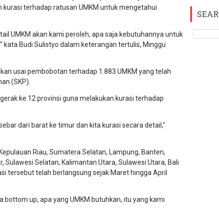
an kurasi terhadap ratusan UMKM untuk mengetahui
SEAR
detail UMKM akan kami peroleh, apa saja kebutuhannya untuk
" kata Budi Sulistyo dalam keterangan tertulis, Minggu
kukan usai pembobotan terhadap 1.883 UMKM yang telah
han (SKP).
gerak ke 12 provinsi guna melakukan kurasi terhadap
rsebar dari barat ke timur dan kita kurasi secara detail,"
Kepulauan Riau, Sumatera Selatan, Lampung, Banten,
 Sulawesi Selatan, Kalimantan Utara, Sulawesi Utara, Bali
i tersebut telah berlangsung sejak Maret hingga April
gma bottom up, apa yang UMKM butuhkan, itu yang kami