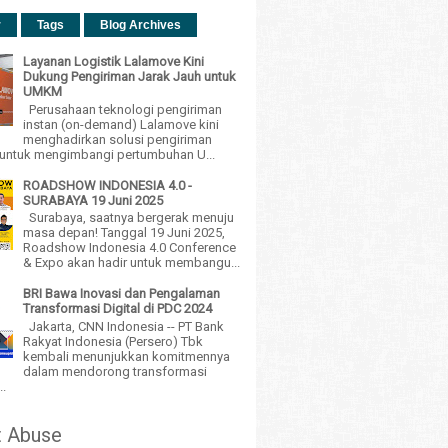
r
Tags
Blog Archives
Layanan Logistik Lalamove Kini
Dukung Pengiriman Jarak Jauh untuk
UMKM
Perusahaan teknologi pengiriman
instan (on-demand) Lalamove kini
menghadirkan solusi pengiriman
h untuk mengimbangi pertumbuhan U...
ROADSHOW INDONESIA 4.0 -
SURABAYA 19 Juni 2025
Surabaya, saatnya bergerak menuju
masa depan! Tanggal 19 Juni 2025,
Roadshow Indonesia 4.0 Conference
& Expo akan hadir untuk membangu...
BRI Bawa Inovasi dan Pengalaman
Transformasi Digital di PDC 2024
Jakarta, CNN Indonesia -- PT Bank
Rakyat Indonesia (Persero) Tbk
kembali menunjukkan komitmennya
dalam mendorong transformasi
..
t Abuse