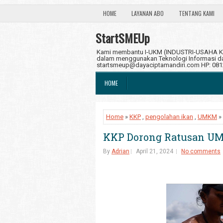
HOME
LAYANAN ABO
TENTANG KAMI
StartSMEUp
Kami membantu I-UKM (INDUSTRI-USAHA KE
dalam menggunakan Teknologi Informasi dan
startsmeup@dayaciptamandiri.com HP: 08
HOME
Home
»
KKP
,
pengolahan ikan
,
UMKM
»
KKP Dorong Ratusan UM
By
Adrian
April 21, 2024
No comments