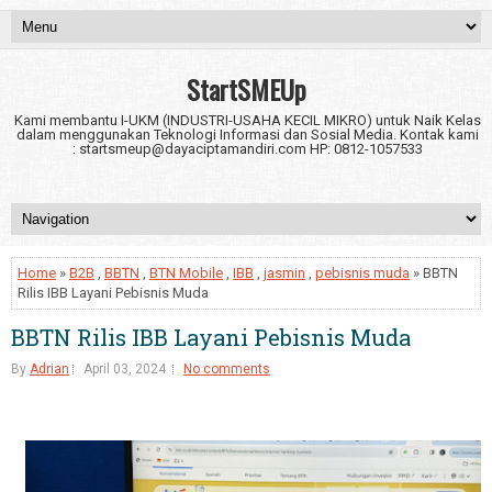
StartSMEUp
Kami membantu I-UKM (INDUSTRI-USAHA KECIL MIKRO) untuk Naik Kelas
dalam menggunakan Teknologi Informasi dan Sosial Media. Kontak kami
: startsmeup@dayaciptamandiri.com HP: 0812-1057533
Home
»
B2B
,
BBTN
,
BTN Mobile
,
IBB
,
jasmin
,
pebisnis muda
» BBTN
Rilis IBB Layani Pebisnis Muda
BBTN Rilis IBB Layani Pebisnis Muda
By
Adrian
April 03, 2024
No comments