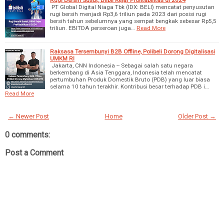
PT Global Digital Niaga Tbk (IDX: BELI) mencatat penyusutan
rugi bersih menjadi Rp3,6 triliun pada 2023 dari posisi rugi
bersih tahun sebelumnya yang sempat bengkak sebesar Rp5,5
triliun. EBITDA perseroan juga…
Read More
Raksasa Tersembunyi B2B Offline, Polibeli Dorong Digitalisasi
UMKM RI
Jakarta, CNN Indonesia -- Sebagai salah satu negara
berkembang di Asia Tenggara, Indonesia telah mencatat
pertumbuhan Produk Domestik Bruto (PDB) yang luar biasa
selama 10 tahun terakhir. Kontribusi besar terhadap PDB i…
Read More
← Newer Post
Home
Older Post →
0 comments:
Post a Comment