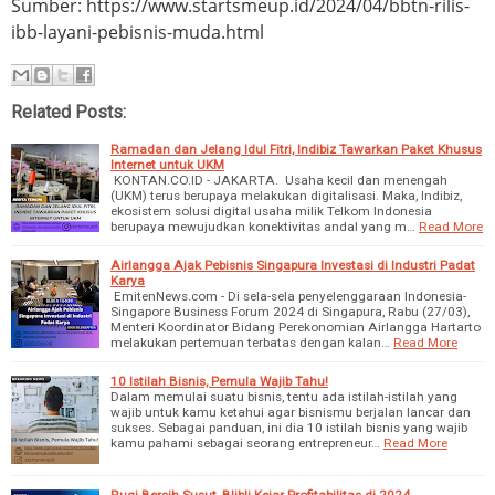
Sumber: https://www.startsmeup.id/2024/04/bbtn-rilis-
ibb-layani-pebisnis-muda.html
Related Posts:
Ramadan dan Jelang Idul Fitri, Indibiz Tawarkan Paket Khusus
Internet untuk UKM
KONTAN.CO.ID - JAKARTA. Usaha kecil dan menengah
(UKM) terus berupaya melakukan digitalisasi. Maka, Indibiz,
ekosistem solusi digital usaha milik Telkom Indonesia
berupaya mewujudkan konektivitas andal yang m…
Read More
Airlangga Ajak Pebisnis Singapura Investasi di Industri Padat
Karya
EmitenNews.com - Di sela-sela penyelenggaraan Indonesia-
Singapore Business Forum 2024 di Singapura, Rabu (27/03),
Menteri Koordinator Bidang Perekonomian Airlangga Hartarto
melakukan pertemuan terbatas dengan kalan…
Read More
10 Istilah Bisnis, Pemula Wajib Tahu!
Dalam memulai suatu bisnis, tentu ada istilah-istilah yang
wajib untuk kamu ketahui agar bisnismu berjalan lancar dan
sukses. Sebagai panduan, ini dia 10 istilah bisnis yang wajib
kamu pahami sebagai seorang entrepreneur…
Read More
Rugi Bersih Susut, Blibli Kejar Profitabilitas di 2024