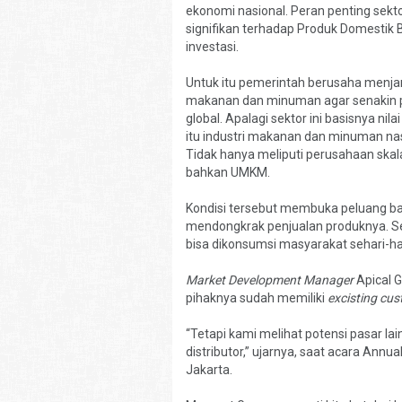
ekonomi nasional. Peran penting sektor
signifikan terhadap Produk Domestik B
investasi.
Untuk itu pemerintah berusaha menja
makanan dan minuman agar senakin pro
global. Apalagi sektor ini basisnya nil
itu industri makanan dan minuman na
Tidak hanya meliputi perusahaan skala 
bahkan UMKM.
Kondisi tersebut membuka peluang b
mendongkrak penjualan produknya. 
bisa dikonsumsi masyarakat sehari-har
Market Development Manager
Apical G
pihaknya sudah memiliki
excisting cu
“Tetapi kami melihat potensi pasar 
distributor,” ujarnya, saat acara Annu
Jakarta.