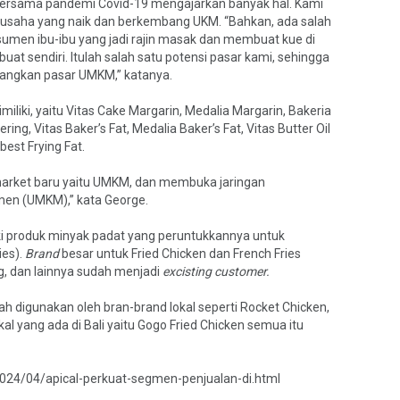
i bersama pandemi Covid-19 mengajarkan banyak hal. Kami
u usaha yang naik dan berkembang UKM. “Bahkan, ada salah
sumen ibu-ibu yang jadi rajin masak dan membuat kue di
buat sendiri. Itulah salah satu potensi pasar kami, sehingga
bangkan pasar UMKM,” katanya.
liki, yaitu Vitas Cake Margarin, Medalia Margarin, Bakeria
ng, Vitas Baker’s Fat, Medalia Baker’s Fat, Vitas Butter Oil
best Frying Fat.
arket baru yaitu UMKM, dan membuka jaringan
men (UMKM),” kata George.
liki produk minyak padat yang peruntukkannya untuk
ies).
Brand
besar untuk Fried Chicken dan French Fries
g, dan lainnya sudah menjadi
excisting customer.
h digunakan oleh bran-brand lokal seperti Rocket Chicken,
al yang ada di Bali yaitu Gogo Fried Chicken semua itu
024/04/apical-perkuat-segmen-penjualan-di.html