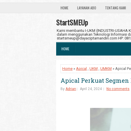
HOME
LAYANAN ABO
TENTANG KAMI
StartSMEUp
Kami membantu I-UKM (INDUSTRI-USAHA KE
dalam menggunakan Teknologi Informasi dan
startsmeup@dayaciptamandiri.com HP: 08
HOME
Home
»
Apical
,
UKM
,
UMKM
» Apical P
Apical Perkuat Segmen
By
Adrian
April 24, 2024
No comments