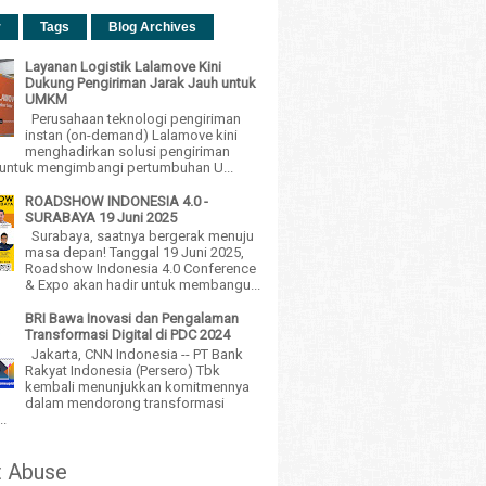
r
Tags
Blog Archives
Layanan Logistik Lalamove Kini
Dukung Pengiriman Jarak Jauh untuk
UMKM
Perusahaan teknologi pengiriman
instan (on-demand) Lalamove kini
menghadirkan solusi pengiriman
h untuk mengimbangi pertumbuhan U...
ROADSHOW INDONESIA 4.0 -
SURABAYA 19 Juni 2025
Surabaya, saatnya bergerak menuju
masa depan! Tanggal 19 Juni 2025,
Roadshow Indonesia 4.0 Conference
& Expo akan hadir untuk membangu...
BRI Bawa Inovasi dan Pengalaman
Transformasi Digital di PDC 2024
Jakarta, CNN Indonesia -- PT Bank
Rakyat Indonesia (Persero) Tbk
kembali menunjukkan komitmennya
dalam mendorong transformasi
..
t Abuse