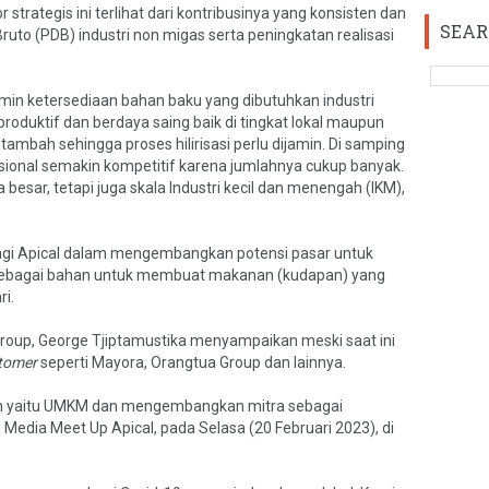
 strategis ini terlihat dari kontribusinya yang konsisten dan
SEAR
ruto (PDB) industri non migas serta peningkatan realisasi
min ketersediaan bahan baku yang dibutuhkan industri
duktif dan berdaya saing baik di tingkat lokal maupun
ai tambah sehingga proses hilirisasi perlu dijamin. Di samping
sional semakin kompetitif karena jumlahnya cukup banyak.
besar, tetapi juga skala Industri kecil dan menengah (IKM),
agi Apical dalam mengembangkan potensi pasar untuk
Sebagai bahan untuk membuat makanan (kudapan) yang
i.
roup, George Tjiptamustika menyampaikan meski saat ini
stomer
seperti Mayora, Orangtua Group dan lainnya.
lain yaitu UMKM dan mengembangkan mitra sebagai
al Media Meet Up Apical, pada Selasa (20 Februari 2023), di