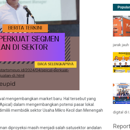
Popula
jarak jau
 awal mengembangkan market baru. Hal tersebut yang
t (Apical) dalam mengembangkan potensi pasar lokal.
imilili membidik sektor Usaha Mikro Kecil dan Menengah
digital di I.
Repor
man diproyeksi masih menjadi salah satusektor andalan