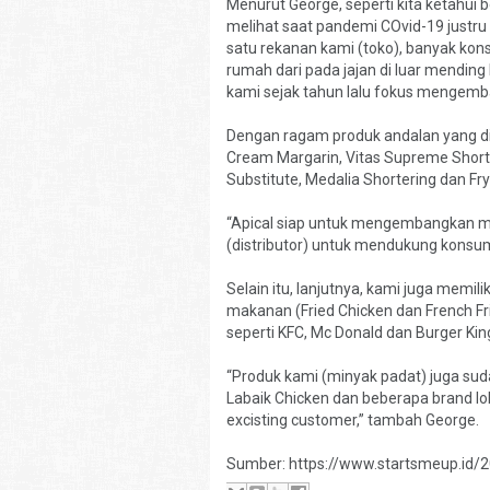
Menurut George, seperti kita ketahu
melihat saat pandemi COvid-19 justr
satu rekanan kami (toko), banyak kon
rumah dari pada jajan di luar mending 
kami sejak tahun lalu fokus mengem
Dengan ragam produk andalan yang dimi
Cream Margarin, Vitas Supreme Shorteri
Substitute, Medalia Shortering dan Fry
“Apical siap untuk mengembangkan m
(distributor) untuk mendukung konsu
Selain itu, lanjutnya, kami juga memi
makanan (Fried Chicken dan French Fr
seperti KFC, Mc Donald dan Burger Kin
“Produk kami (minyak padat) juga suda
Labaik Chicken dan beberapa brand lok
excisting customer,” tambah George.
Sumber: https://www.startsmeup.id/2