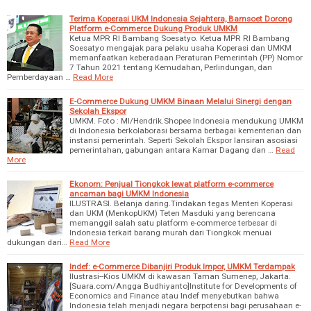
Terima Koperasi UKM Indonesia Sejahtera, Bamsoet Dorong
Platform e-Commerce Dukung Produk UMKM
Ketua MPR RI Bambang Soesatyo. Ketua MPR RI Bambang
Soesatyo mengajak para pelaku usaha Koperasi dan UMKM
memanfaatkan keberadaan Peraturan Pemerintah (PP) Nomor
7 Tahun 2021 tentang Kemudahan, Perlindungan, dan
Pemberdayaan …
Read More
E-Commerce Dukung UMKM Binaan Melalui Sinergi dengan
Sekolah Ekspor
UMKM. Foto : MI/Hendrik.Shopee Indonesia mendukung UMKM
di Indonesia berkolaborasi bersama berbagai kementerian dan
instansi pemerintah. Seperti Sekolah Ekspor lansiran asosiasi
pemerintahan, gabungan antara Kamar Dagang dan …
Read
More
Ekonom: Penjual Tiongkok lewat platform e-commerce
ancaman bagi UMKM Indonesia
ILUSTRASI. Belanja daring.Tindakan tegas Menteri Koperasi
dan UKM (MenkopUKM) Teten Masduki yang berencana
memanggil salah satu platform e-commerce terbesar di
Indonesia terkait barang murah dari Tiongkok menuai
dukungan dari…
Read More
Indef: e-Commerce Dibanjiri Produk Impor, UMKM Terdampak
Ilustrasi--Kios UMKM di kawasan Taman Sumenep, Jakarta.
[Suara.com/Angga Budhiyanto]Institute for Developments of
Economics and Finance atau Indef menyebutkan bahwa
Indonesia telah menjadi negara berpotensi bagi perusahaan e-