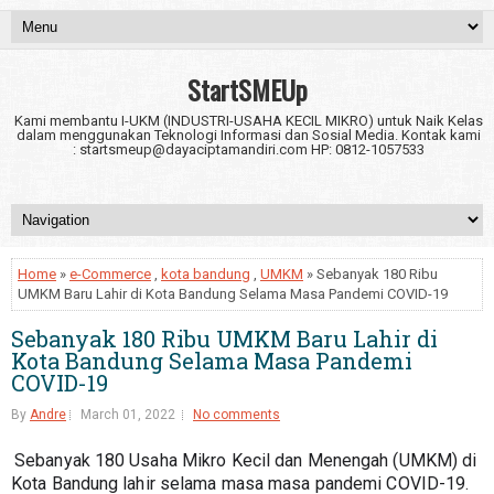
StartSMEUp
Kami membantu I-UKM (INDUSTRI-USAHA KECIL MIKRO) untuk Naik Kelas
dalam menggunakan Teknologi Informasi dan Sosial Media. Kontak kami
: startsmeup@dayaciptamandiri.com HP: 0812-1057533
Home
»
e-Commerce
,
kota bandung
,
UMKM
» Sebanyak 180 Ribu
UMKM Baru Lahir di Kota Bandung Selama Masa Pandemi COVID-19
Sebanyak 180 Ribu UMKM Baru Lahir di
Kota Bandung Selama Masa Pandemi
COVID-19
By
Andre
March 01, 2022
No comments
Sebanyak 180 Usaha Mikro Kecil dan Menengah (UMKM) di 
Kota Bandung lahir selama masa masa pandemi COVID-19.