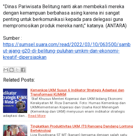
"Dinas Pariwisata Belitung nanti akan membekali mereka 
dengan kemampuan berbahasa asing karena ini sangat 
penting untuk berkomunikasi kepada para delegasi guna 
mempromosikan produk mereka nanti," katanya. (ANTARA)
Sumber : 
https://sumsel.suara.com/read/2022/03/10/063500/samb
ut-ajang-g20-di-belitung-puluhan-umkm-dan-ekonomi-
kreatif-dipersiapkan
Related Posts:
Kemenkop UKM Susun 6 Indikator Strategis Adaptasi dan
Transformasi KUMKM
Staf Khusus Menteri Koperasi dan UKM bidang Ekonomi
Kerakyatan M. Riza Damanik. Foto: Humas Kemenkop dan
UKMKementerian Koperasi dan Usaha Kecil Menengah
(Kemenkop dan UKM) menyusun enam indikator strategis
adaptasi dan…
Read More
Tingkatkan Produktivitas UKM, ITS Rancang Dandang Lontong
Berteknologi
Liza Rusdiyana ST MT (kanan) bersama dengan salah satu