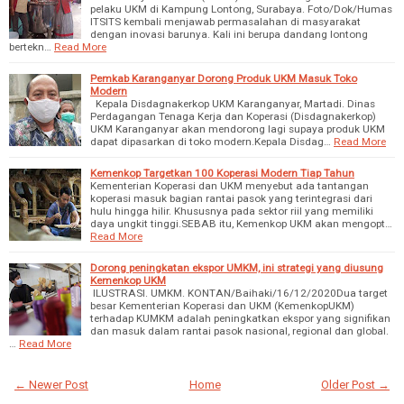
pelaku UKM di Kampung Lontong, Surabaya. Foto/Dok/Humas
ITSITS kembali menjawab permasalahan di masyarakat
dengan inovasi barunya. Kali ini berupa dandang lontong
bertekn…
Read More
Pemkab Karanganyar Dorong Produk UKM Masuk Toko
Modern
Kepala Disdagnakerkop UKM Karanganyar, Martadi. Dinas
Perdagangan Tenaga Kerja dan Koperasi (Disdagnakerkop)
UKM Karanganyar akan mendorong lagi supaya produk UKM
dapat dipasarkan di toko modern.Kepala Disdag…
Read More
Kemenkop Targetkan 100 Koperasi Modern Tiap Tahun
Kementerian Koperasi dan UKM menyebut ada tantangan
koperasi masuk bagian rantai pasok yang terintegrasi dari
hulu hingga hilir. Khususnya pada sektor riil yang memiliki
daya ungkit tinggi.SEBAB itu, Kemenkop UKM akan mengopt…
Read More
Dorong peningkatan ekspor UMKM, ini strategi yang diusung
Kemenkop UKM
ILUSTRASI. UMKM. KONTAN/Baihaki/16/12/2020Dua target
besar Kementerian Koperasi dan UKM (KemenkopUKM)
terhadap KUMKM adalah peningkatkan ekspor yang signifikan
dan masuk dalam rantai pasok nasional, regional dan global.
…
Read More
← Newer Post
Home
Older Post →