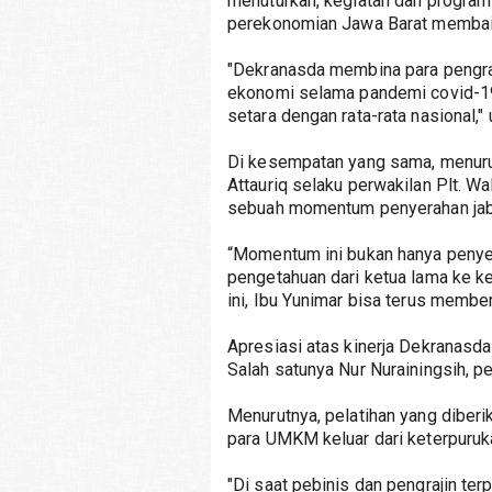
menuturkan, kegiatan dan progra
perekonomian Jawa Barat membaik
"Dekranasda membina para pengraji
ekonomi selama pandemi covid-19 
setara dengan rata-rata nasional,"
Di kesempatan yang sama, menuru
Attauriq selaku perwakilan Plt. Wa
sebuah momentum penyerahan jab
“Momentum ini bukan hanya penyer
pengetahuan dari ketua lama ke k
ini, Ibu Yunimar bisa terus member
Apresiasi atas kinerja Dekranasda
Salah satunya Nur Nurainingsih, pe
Menurutnya, pelatihan yang diber
para UMKM keluar dari keterpuruk
"Di saat pebinis dan pengrajin te