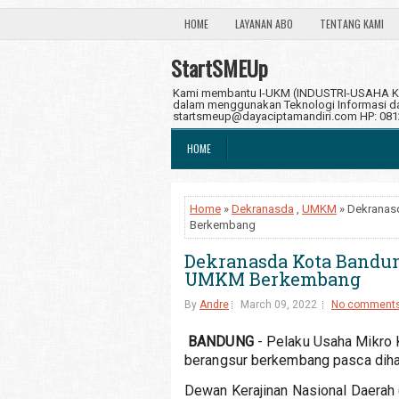
HOME
LAYANAN ABO
TENTANG KAMI
StartSMEUp
Kami membantu I-UKM (INDUSTRI-USAHA KE
dalam menggunakan Teknologi Informasi dan
startsmeup@dayaciptamandiri.com HP: 08
HOME
Home
»
Dekranasda
,
UMKM
» Dekranas
Berkembang
Dekranasda Kota Bandu
UMKM Berkembang
By
Andre
March 09, 2022
No comment
BANDUNG
 - Pelaku Usaha Mikro
berangsur berkembang pasca dih
Dewan Kerajinan Nasional Daerah