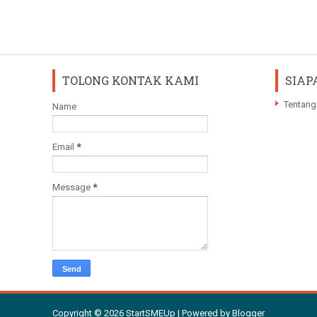
TOLONG KONTAK KAMI
SIAP
Tentang
Name
Email
*
Message
*
Copyright ©
2026
StartSMEUp
| Powered by
Blogger