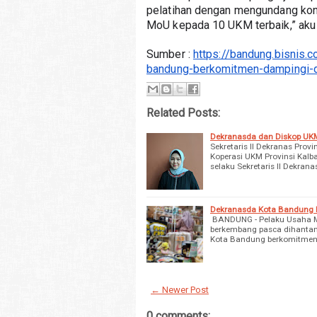
pelatihan dengan mengundang konsum
MoU kepada 10 UKM terbaik,” aku 
Sumber : 
https://bandung.bisnis
bandung-berkomitmen-dampingi-
Related Posts:
Dekranasda dan Diskop UKM
Sekretaris II Dekranas Prov
Koperasi UKM Provinsi Kalb
selaku Sekretaris II Dekran
Dekranasda Kota Bandung
BANDUNG - Pelaku Usaha Mi
berkembang pasca dihantam
Kota Bandung berkomitmen
← Newer Post
0 comments: