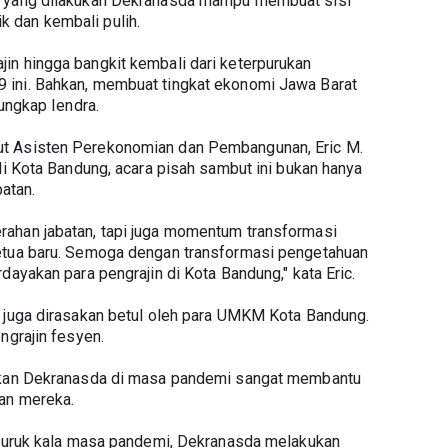
m yang dilakukan Dekranasda mampu membuat sisi 
 dan kembali pulih.
n hingga bangkit kembali dari keterpurukan 
ini. Bahkan, membuat tingkat ekonomi Jawa Barat 
 ungkap Iendra.
t Asisten Perekonomian dan Pembangunan, Eric M. 
li Kota Bandung, acara pisah sambut ini bukan hanya 
atan.
ahan jabatan, tapi juga momentum transformasi 
etua baru. Semoga dengan transformasi pengetahuan 
dayakan para pengrajin di Kota Bandung," kata Eric.
 juga dirasakan betul oleh para UMKM Kota Bandung. 
ngrajin fesyen.
ikan Dekranasda di masa pandemi sangat membantu 
an mereka.
rpuruk kala masa pandemi, Dekranasda melakukan 