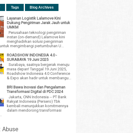
r
Tags
Blog Archives
Layanan Logistik Lalamove Kini
Dukung Pengiriman Jarak Jauh untuk
UMKM
Perusahaan teknologi pengiriman
instan (on-demand) Lalamove kini
menghadirkan solusi pengiriman
h untuk mengimbangi pertumbuhan U...
ROADSHOW INDONESIA 4.0 -
SURABAYA 19 Juni 2025
Surabaya, saatnya bergerak menuju
masa depan! Tanggal 19 Juni 2025,
Roadshow Indonesia 4.0 Conference
& Expo akan hadir untuk membangu...
BRI Bawa Inovasi dan Pengalaman
Transformasi Digital di PDC 2024
Jakarta, CNN Indonesia -- PT Bank
Rakyat Indonesia (Persero) Tbk
kembali menunjukkan komitmennya
dalam mendorong transformasi
..
t Abuse