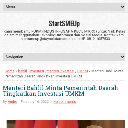
StartSMEUp
Kami membantu I-UKM (INDUSTRI-USAHA KECIL MIKRO) untuk Naik Kelas
dalam menggunakan Teknologi Informasi dan Sosial Media. Kontak kami
: startsmeup@dayaciptamandiri.com HP: 0812-1057533
Home
»
bahlil
,
investasi
,
menteri investasi
,
UMKM
» Menteri Bahlil Minta
Pemerintah Daerah Tingkatkan Investasi UMKM
Menteri Bahlil Minta Pemerintah Daerah
Tingkatkan Investasi UMKM
By
Andre
February 16, 2022
No comments