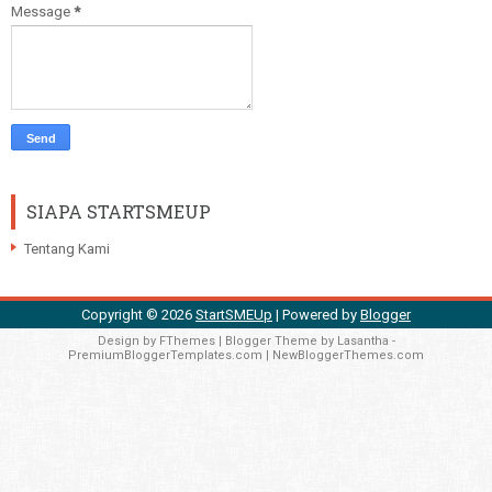
Message
*
SIAPA STARTSMEUP
Tentang Kami
Copyright ©
2026
StartSMEUp
| Powered by
Blogger
Design by
FThemes
| Blogger Theme by
Lasantha
-
PremiumBloggerTemplates.com
|
NewBloggerThemes.com