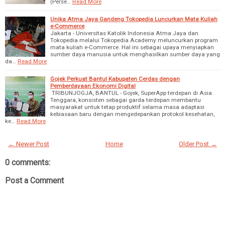
(Perse…
Read More
Unika Atma Jaya Gandeng Tokopedia Luncurkan Mata Kuliah
e-Commerce
Jakarta - Universitas Katolik Indonesia Atma Jaya dan
Tokopedia melalui Tokopedia Academy meluncurkan program
mata kuliah e-Commerce. Hal ini sebagai upaya menyiapkan
sumber daya manusia untuk menghasilkan sumber daya yang
da…
Read More
Gojek Perkuat Bantul Kabupaten Cerdas dengan
Pemberdayaan Ekonomi Digital
TRIBUNJOGJA, BANTUL - Gojek, SuperApp terdepan di Asia
Tenggara, konsisten sebagai garda terdepan membantu
masyarakat untuk tetap produktif selama masa adaptasi
kebiasaan baru dengan mengedepankan protokol kesehatan,
ke…
Read More
← Newer Post
Home
Older Post →
0 comments:
Post a Comment