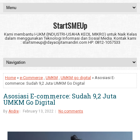
StartSMEUp
Kami membantu I-UKM (INDUSTRI-USAHA KECIL MIKRO) untuk Naik Kelas
dalam menggunakan Teknologi Informasi dan Sosial Media. Kontak kami
: startsmeup@dayaciptamandiri.com HP: 0812-1057533
Home
»
e-Commerce
,
UMKM
,
UMKM go digital
» Asosiasi E-
commerce: Sudah 9,2 Juta UMKM Go Digital
Asosiasi E-commerce: Sudah 9,2 Juta
UMKM Go Digital
By
Andre
February 13, 2022
No comments