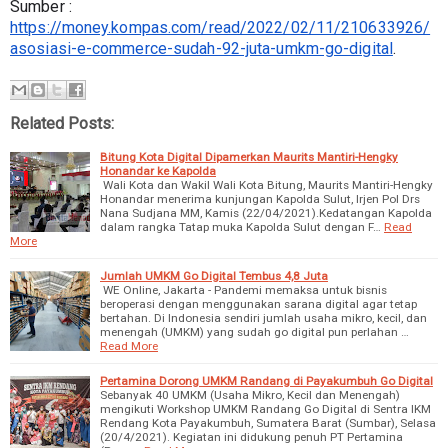
Sumber : 
https://money.kompas.com/read/2022/02/11/210633926/
asosiasi-e-commerce-sudah-92-juta-umkm-go-digital
.
Related Posts:
Bitung Kota Digital Dipamerkan Maurits Mantiri-Hengky
Honandar ke Kapolda
Wali Kota dan Wakil Wali Kota Bitung, Maurits Mantiri-Hengky
Honandar menerima kunjungan Kapolda Sulut, Irjen Pol Drs
Nana Sudjana MM, Kamis (22/04/2021).Kedatangan Kapolda
dalam rangka Tatap muka Kapolda Sulut dengan F…
Read
More
Jumlah UMKM Go Digital Tembus 4,8 Juta
WE Online, Jakarta - Pandemi memaksa untuk bisnis
beroperasi dengan menggunakan sarana digital agar tetap
bertahan. Di Indonesia sendiri jumlah usaha mikro, kecil, dan
menengah (UMKM) yang sudah go digital pun perlahan …
Read More
Pertamina Dorong UMKM Randang di Payakumbuh Go Digital
Sebanyak 40 UMKM (Usaha Mikro, Kecil dan Menengah)
mengikuti Workshop UMKM Randang Go Digital di Sentra IKM
Rendang Kota Payakumbuh, Sumatera Barat (Sumbar), Selasa
(20/4/2021). Kegiatan ini didukung penuh PT Pertamina