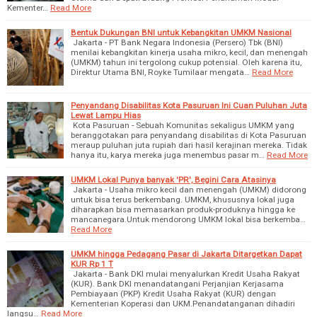
Kementer…
Read More
Bentuk Dukungan BNI untuk Kebangkitan UMKM Nasional
Jakarta - PT Bank Negara Indonesia (Persero) Tbk (BNI)
menilai kebangkitan kinerja usaha mikro, kecil, dan menengah
(UMKM) tahun ini tergolong cukup potensial. Oleh karena itu,
Direktur Utama BNI, Royke Tumilaar mengata…
Read More
Penyandang Disabilitas Kota Pasuruan Ini Cuan Puluhan Juta
Lewat Lampu Hias
Kota Pasuruan - Sebuah Komunitas sekaligus UMKM yang
beranggotakan para penyandang disabilitas di Kota Pasuruan
meraup puluhan juta rupiah dari hasil kerajinan mereka. Tidak
hanya itu, karya mereka juga menembus pasar m…
Read More
UMKM Lokal Punya banyak 'PR', Begini Cara Atasinya
Jakarta - Usaha mikro kecil dan menengah (UMKM) didorong
untuk bisa terus berkembang. UMKM, khususnya lokal juga
diharapkan bisa memasarkan produk-produknya hingga ke
mancanegara.Untuk mendorong UMKM lokal bisa berkemba…
Read More
UMKM hingga Pedagang Pasar di Jakarta Ditargetkan Dapat
KUR Rp 1 T
Jakarta - Bank DKI mulai menyalurkan Kredit Usaha Rakyat
(KUR). Bank DKI menandatangani Perjanjian Kerjasama
Pembiayaan (PKP) Kredit Usaha Rakyat (KUR) dengan
Kementerian Koperasi dan UKM.Penandatanganan dihadiri
langsu…
Read More