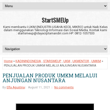
StartSMEUp
Kami membantu I-UKM (INDUSTRI-USAHA KECIL MIKRO) untuk Naik Kelas
dalam menggunakan Teknologi Informasi dan Sosial Media. Kontak kami
: startsmeup@dayaciptamandiri.com HP: 0812-1057533
Home
»
KADININDONESIA
,
STARSMEUP
,
UKM
,
UKMENTOR
,
UMKM
»
PENJUALAN PRODUK UMKM MELALUI ANJUNGAN NUSANTARA
PENJUALAN PRODUK UMKM MELALUI
ANJUNGAN NUSANTARA
By
Elfa Agustina
August 11, 2021
No comments