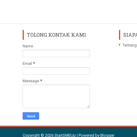
TOLONG KONTAK KAMI
SIAP
Tentang
Name
Email
*
Message
*
Copyright ©
2026
StartSMEUp
| Powered by
Blogger