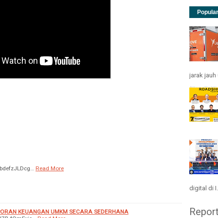
Popula
jarak jau
/KbdefzJLDcg…
Read More
digital di I.
Repor
ORAN KEUANGAN UMKM SECARA SEDERHANA