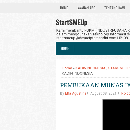
HOME
LAYANAN ABO
TENTANG KAMI
StartSMEUp
Kami membantu I-UKM (INDUSTRI-USAHA KE
dalam menggunakan Teknologi Informasi dan
startsmeup@dayaciptamandiri.com HP: 08
HOME
Home
»
KADININDONESIA
,
STARSMEUP
KADIN INDONESIA
PEMBUKAAN MUNAS IX 
By
Elfa Agustina
August 08, 2021
No c