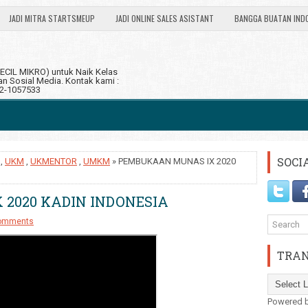
JADI MITRA STARTSMEUP
JADI ONLINE SALES ASISTANT
BANGGA BUATAN IND
CIL MIKRO) untuk Naik Kelas
 Sosial Media. Kontak kami :
12-1057533
SOCI
,
UKM
,
UKMENTOR
,
UMKM
» PEMBUKAAN MUNAS IX 2020
2020 KADIN INDONESIA
omments
TRAN
Powered 