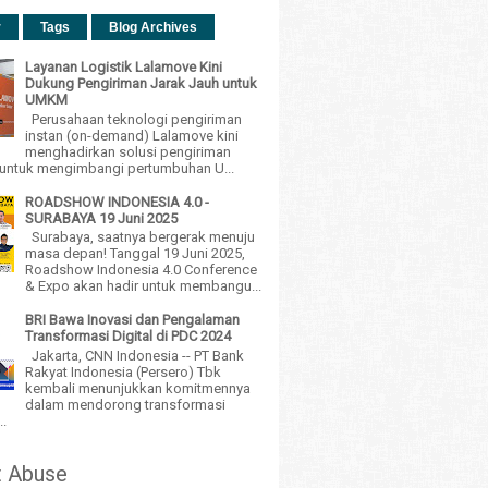
r
Tags
Blog Archives
Layanan Logistik Lalamove Kini
Dukung Pengiriman Jarak Jauh untuk
UMKM
Perusahaan teknologi pengiriman
instan (on-demand) Lalamove kini
menghadirkan solusi pengiriman
h untuk mengimbangi pertumbuhan U...
ROADSHOW INDONESIA 4.0 -
SURABAYA 19 Juni 2025
Surabaya, saatnya bergerak menuju
masa depan! Tanggal 19 Juni 2025,
Roadshow Indonesia 4.0 Conference
& Expo akan hadir untuk membangu...
BRI Bawa Inovasi dan Pengalaman
Transformasi Digital di PDC 2024
Jakarta, CNN Indonesia -- PT Bank
Rakyat Indonesia (Persero) Tbk
kembali menunjukkan komitmennya
dalam mendorong transformasi
..
t Abuse