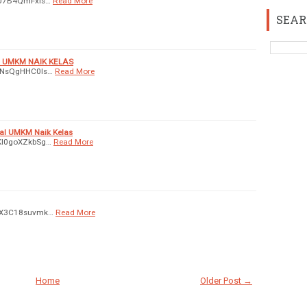
/jU7B4QmFxis…
Read More
SEAR
UMKM NAIK KELAS
/7NsQgHHC0Is…
Read More
nal UMKM Naik Kelas
/Kl0goXZkbSg…
Read More
/vX3C18suvmk…
Read More
Home
Older Post →