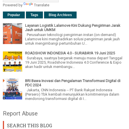
Powered by
Translate
Popular
Tags
Blog Archives
Layanan Logistik Lalamove Kini Dukung Pengiriman Jarak
Jauh untuk UMKM
Perusahaan teknologi pengiriman instan (on-demand)
Lalamove kini menghadirkan solusi pengiriman jarak jauh
untuk mengimbangi pertumbuhan U...
ROADSHOW INDONESIA 4.0 - SURABAYA 19 Juni 2025
Surabaya, saatnya bergerak menuju masa depan! Tanggal
19 Juni 2025, Roadshow Indonesia 4.0 Conference & Expo
akan hadir untuk membangu...
BRI Bawa Inovasi dan Pengalaman Transformasi Digital di
PDC 2024
Jakarta, CNN Indonesia -- PT Bank Rakyat Indonesia
(Persero) Tbk kembali menunjukkan komitmennya dalam
mendorong transformasi digital di I...
Report Abuse
SEARCH THIS BLOG