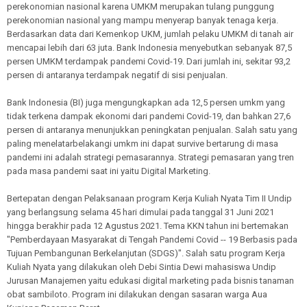
perekonomian nasional karena UMKM merupakan tulang punggung
perekonomian nasional yang mampu menyerap banyak tenaga kerja.
Berdasarkan data dari Kemenkop UKM, jumlah pelaku UMKM di tanah air
mencapai lebih dari 63 juta. Bank Indonesia menyebutkan sebanyak 87,5
persen UMKM terdampak pandemi Covid-19. Dari jumlah ini, sekitar 93,2
persen di antaranya terdampak negatif di sisi penjualan.
Bank Indonesia (BI) juga mengungkapkan ada 12,5 persen umkm yang
tidak terkena dampak ekonomi dari pandemi Covid-19, dan bahkan 27,6
persen di antaranya menunjukkan peningkatan penjualan. Salah satu yang
paling menelatarbelakangi umkm ini dapat survive bertarung di masa
pandemi ini adalah strategi pemasarannya. Strategi pemasaran yang tren
pada masa pandemi saat ini yaitu Digital Marketing.
Bertepatan dengan Pelaksanaan program Kerja Kuliah Nyata Tim II Undip
yang berlangsung selama 45 hari dimulai pada tanggal 31 Juni 2021
hingga berakhir pada 12 Agustus 2021. Tema KKN tahun ini bertemakan
"Pemberdayaan Masyarakat di Tengah Pandemi Covid -- 19 Berbasis pada
Tujuan Pembangunan Berkelanjutan (SDGS)". Salah satu program Kerja
Kuliah Nyata yang dilakukan oleh Debi Sintia Dewi mahasiswa Undip
Jurusan Manajemen yaitu edukasi digital marketing pada bisnis tanaman
obat sambiloto. Program ini dilakukan dengan sasaran warga Aua