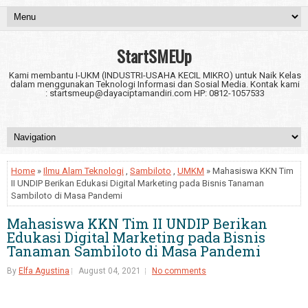
StartSMEUp
Kami membantu I-UKM (INDUSTRI-USAHA KECIL MIKRO) untuk Naik Kelas
dalam menggunakan Teknologi Informasi dan Sosial Media. Kontak kami
: startsmeup@dayaciptamandiri.com HP: 0812-1057533
Home
»
Ilmu Alam Teknologi
,
Sambiloto
,
UMKM
» Mahasiswa KKN Tim
II UNDIP Berikan Edukasi Digital Marketing pada Bisnis Tanaman
Sambiloto di Masa Pandemi
Mahasiswa KKN Tim II UNDIP Berikan
Edukasi Digital Marketing pada Bisnis
Tanaman Sambiloto di Masa Pandemi
By
Elfa Agustina
August 04, 2021
No comments