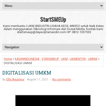
StartSMEUp
Kami membantu I-UKM (INDUSTRI-USAHA KECIL MIKRO) untuk Naik Kelas
dalam menggunakan Teknologi Informasi dan Sosial Media. Kontak kami
: startsmeup@dayaciptamandiri.com HP: 0812-1057533
Home
»
KADININDONESIA
,
STARSMEUP
,
UKM
,
UKMENTOR
,
UMKM
»
DIGITALISASI UMKM
DIGITALISASI UMKM
By
Elfa Agustina
August 11, 2021
No comments