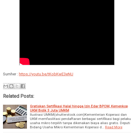
Sumher :
https://youtu.be/tKobKwE3eNU
Related Posts:
Gratiskan Sertifikasi Halal hingga Izin Edar BPOM, Kemenkop
UKM Bidik 3 Juta UMKM
Ilustrasi UMKM(shutterstock.com)Kementerian Koperasi dan
UKM memfasilitasi pendaftaran berbagai sertifikasi bagi pelaku
usaha mikro terpilih tanpa dikenakan biaya alias gratis. Deputi
Bidang Usaha Mikro Kementerian Koperasi d…
Read More