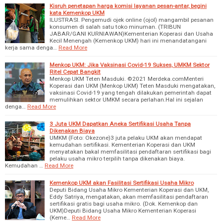
Kisruh penetapan harga komisi layanan pesan-antar, begini
kata Kemenkop UKM
ILUSTRASI. Pengemudi ojek online (ojol) mangambil pesanan
konsumen di salah satu toko minuman. (TRIBUN
JABAR/GANI KURNIAWAN)Kementerian Koperasi dan Usaha
Kecil Menengah (Kemenkop UKM) hari ini menandatangani
kerja sama denga…
Read More
Menkop UKM: Jika Vaksinasi Covid-19 Sukses, UMKM Sektor
Ritel Cepat Bangkit
Menkop UKM Teten Masduki. ©2021 Merdeka.comMenteri
Koperasi dan UKM (Menkop UKM) Teten Masduki mengatakan,
vaksinasi Covid-19 yang tengah dilakukan pemerintah dapat
memulihkan sektor UMKM secara perlahan.Hal ini sejalan
denga…
Read More
3 Juta UKM Dapatkan Aneka Sertifikasi Usaha Tanpa
Dikenakan Biaya
UMKM (Foto: Okezone)3 juta pelaku UKM akan mendapat
kemudahan sertifikasi. Kementerian Koperasi dan UKM
menyatakan bakal memfasilitasi pendaftaran sertifikasi bagi
pelaku usaha mikro terpilih tanpa dikenakan biaya.
Kemudahan …
Read More
Kemenkop UKM akan Fasilitasi Sertifikasi Usaha Mikro
Deputi Bidang Usaha Mikro Kementerian Koperasi dan UKM,
Eddy Satriya, mengatakan, akan memfasilitasi pendaftaran
sertifikasi gratis bagi usaha mikro. (Dok. Kemenkop dan
UKM)Deputi Bidang Usaha Mikro Kementerian Koperasi
(Keme…
Read More