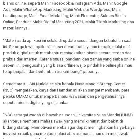
bisnis online, seperti Mahir Facebook & Instagram Ads, Mahir Google
Ads, Mahir WhatsApp Marketing, Mahir Website Wordpress, Mahir
Landingpage, Mahir Email Marketing, Mahir Elementor, Sukses Bisnis
Online, Panduan Mahir Digital Marketing 2021, Mahir Tiktok Marketing dan
materi lainnya.
“Materi pada aplikasi ini selalu di-update sesuai dengan kebutuhan saat
ini. Semoga lewat aplikasi ini user mendapat layanan terbaik, mulai dari
produk digital untuk membantu meningkatkan bisnis secara cerdas dan
praktis dari internet. Karena situasi pandemi dan zaman yang serba online
seperti ini, pengusaha yang biasa offline wajib pindah ke online jika mau
tetap berjalan dan bertumbuh berkembang,” paparnya.
Sementara itu, Siti Nurlela selaku kepala Nusa Mandiri Startup Center
(NSC) mengatakan, karya dari Hamdan ini akan sangat membantu para
pelaku UMKM untuk memperbaharui wawasan dan pengetahuannya
seputar bisnis digital yang dijalankan.
“NSC sebagai wadah di bawah naungan Universitas Nusa Mandiri (UNM)
akan terus membina mahasiswa/i yang memiliki minat dan bakat di
bidang startup. Memotivasi mereka agar dapat meningkatkan karya-karya
inovasi terbaik guna menjadi solusi atas permasalahan dan menjawab