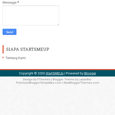
Message
*
SIAPA STARTSMEUP
Tentang Kami
Copyright ©
2026
StartSMEUp
| Powered by
Blogger
Design by
FThemes
| Blogger Theme by
Lasantha
-
PremiumBloggerTemplates.com
|
NewBloggerThemes.com