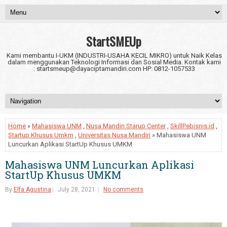
StartSMEUp
Kami membantu I-UKM (INDUSTRI-USAHA KECIL MIKRO) untuk Naik Kelas
dalam menggunakan Teknologi Informasi dan Sosial Media. Kontak kami
: startsmeup@dayaciptamandiri.com HP: 0812-1057533
Home
»
Mahasiswa UNM
,
Nusa Mandiri Starup Center
,
SkillPebisnis.id
,
Startup Khusus Umkm
,
Universitas Nusa Mandiri
» Mahasiswa UNM
Luncurkan Aplikasi StartUp Khusus UMKM
Mahasiswa UNM Luncurkan Aplikasi
StartUp Khusus UMKM
By
Elfa Agustina
July 28, 2021
No comments