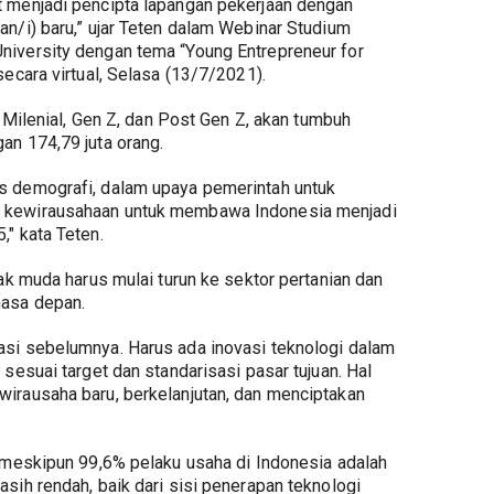
 menjadi pencipta lapangan pekerjaan dengan 
n/i) baru,” ujar Teten dalam Webinar Studium 
iversity dengan tema “Young Entrepreneur for 
ecara virtual, Selasa (13/7/2021).
n Milenial, Gen Z, dan Post Gen Z, akan tumbuh 
an 174,79 juta orang.
 demografi, dalam upaya pemerintah untuk 
 kewirausahaan untuk membawa Indonesia menjadi 
" kata Teten.
ak muda harus mulai turun ke sektor pertanian dan 
asa depan.
si sebelumnya. Harus ada inovasi teknologi dalam 
sesuai target dan standarisasi pasar tujuan. Hal 
irausaha baru, berkelanjutan, dan menciptakan 
 meskipun 99,6% pelaku usaha di Indonesia adalah 
sih rendah, baik dari sisi penerapan teknologi 