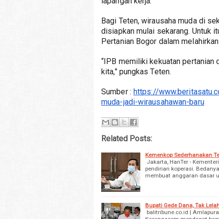
lapangan kerja.
Bagi Teten, wirausaha muda di sek
disiapkan mulai sekarang. Untuk it
Pertanian Bogor dalam melahirkan
“IPB memiliki kekuatan pertanian d
kita," pungkas Teten.
Sumber : 
https://www.beritasat
muda-jadi-wirausahawan-baru
Related Posts:
Kemenkop Sederhanakan Tem
Jakarta, HanTer - Kemente
pendirian koperasi. Bedany
membuat anggaran dasar un
Bupati Gede Dana, Tak Lel
balitribune.co.id | Amlapu
Karangasem mendapat bantu