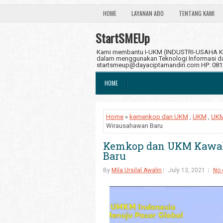
HOME
LAYANAN ABO
TENTANG KAMI
StartSMEUp
Kami membantu I-UKM (INDUSTRI-USAHA KE
dalam menggunakan Teknologi Informasi dan
startsmeup@dayaciptamandiri.com HP: 08
HOME
Home
»
kemenkop dan UKM
,
UKM
,
UKM
Wirausahawan Baru
Kemkop dan UKM Kawal
Baru
By
Mila Ursilal Awalin
July 13, 2021
No