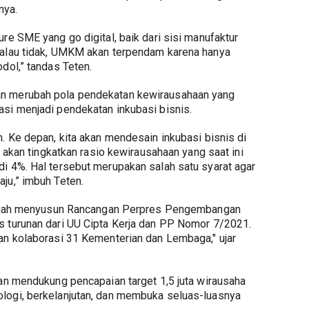
nya.
re SME yang go digital, baik dari sisi manufaktur 
Kalau tidak, UMKM akan terpendam karena hanya 
dol,” tandas Teten.
n merubah pola pendekatan kewirausahaan yang 
asi menjadi pendekatan inkubasi bisnis.
. Ke depan, kita akan mendesain inkubasi bisnis di 
a akan tingkatkan rasio kewirausahaan yang saat ini 
i 4%. Hal tersebut merupakan salah satu syarat agar 
ju,” imbuh Teten.
tengah menyusun Rancangan Perpres Pengembangan 
 turunan dari UU Cipta Kerja dan PP Nomor 7/2021. 
an kolaborasi 31 Kementerian dan Lembaga," ujar 
kan mendukung pencapaian target 1,5 juta wirausaha 
logi, berkelanjutan, dan membuka seluas-luasnya 