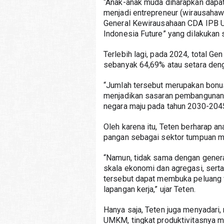
“Anak-anak muda diharapkan dapat
menjadi entrepreneur (wirausahawa
General Kewirausahaan CDA IPB Un
Indonesia Future” yang dilakukan s
Terlebih lagi, pada 2024, total Ge
sebanyak 64,69% atau setara deng
“Jumlah tersebut merupakan bonus
menjadikan sasaran pembangunan
negara maju pada tahun 2030-2045,
Oleh karena itu, Teten berharap an
pangan sebagai sektor tumpuan m
“Namun, tidak sama dengan genera
skala ekonomi dan agregasi, serta 
tersebut dapat membuka peluang w
lapangan kerja,” ujar Teten.
Hanya saja, Teten juga menyadari,
UMKM, tingkat produktivitasnya ma