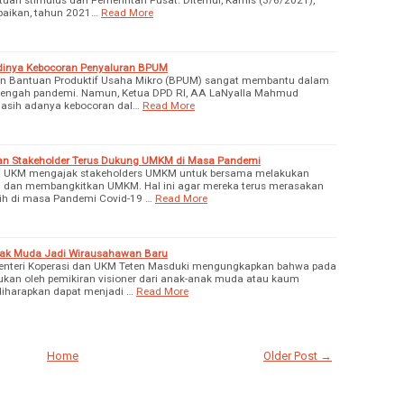
aikan, tahun 2021…
Read More
dinya Kebocoran Penyaluran BPUM
ran Bantuan Produktif Usaha Mikro (BPUM) sangat membantu dalam
tengah pandemi. Namun, Ketua DPD RI, AA LaNyalla Mahmud
masih adanya kebocoran dal…
Read More
an Stakeholder Terus Dukung UMKM di Masa Pandemi
UKM mengajak stakeholders UMKM untuk bersama melakukan
 dan membangkitkan UMKM. Hal ini agar mereka terus merasakan
bih di masa Pandemi Covid-19 …
Read More
ak Muda Jadi Wirausahawan Baru
 Menteri Koperasi dan UKM Teten Masduki mengungkapkan bahwa pada
ukan oleh pemikiran visioner dari anak-anak muda atau kaum
diharapkan dapat menjadi …
Read More
Home
Older Post →