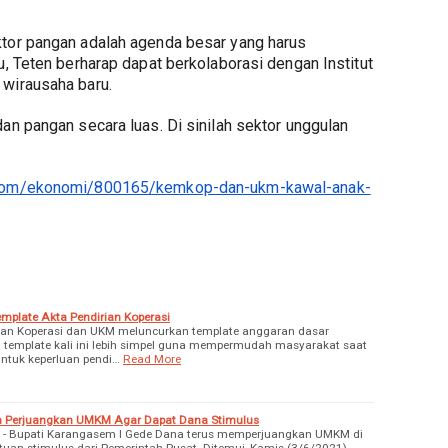
tor pangan adalah agenda besar yang harus 
u, Teten berharap dapat berkolaborasi dengan Institut 
 wirausaha baru.
an pangan secara luas. Di sinilah sektor unggulan 
u.com/ekonomi/800165/kemkop-dan-ukm-kawal-anak-
plate Akta Pendirian Koperasi
rian Koperasi dan UKM meluncurkan template anggaran dasar
a template kali ini lebih simpel guna mempermudah masyarakat saat
tuk keperluan pendi…
Read More
ah Perjuangkan UMKM Agar Dapat Dana Stimulus
ra - Bupati Karangasem I Gede Dana terus memperjuangkan UMKM di
an stimulus dari Pemerintah Pusat. Ditemui, Kamis (3/6/2021),