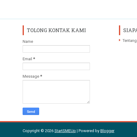
TOLONG KONTAK KAMI
SIAP
Tentang
Name
Email
*
Message
*
Copyright ©
2026
StartSMEUp
| Powered by
Blogger