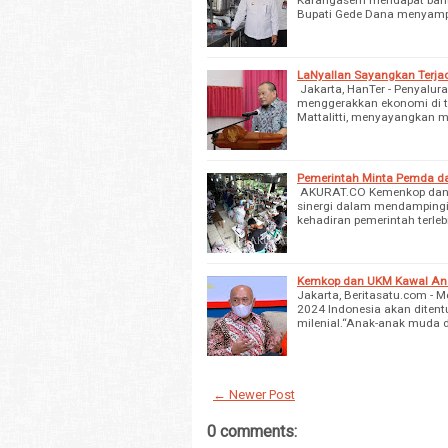
Bupati Gede Dana menyamp
LaNyallan Sayangkan Terja
Jakarta, HanTer - Penyalu
menggerakkan ekonomi di 
Mattalitti, menyayangkan 
Pemerintah Minta Pemda d
AKURAT.CO Kemenkop dan 
sinergi dalam mendampingi
kehadiran pemerintah terle
Kemkop dan UKM Kawal An
Jakarta, Beritasatu.com -
2024 Indonesia akan ditent
milenial.“Anak-anak muda 
← Newer Post
0 comments: