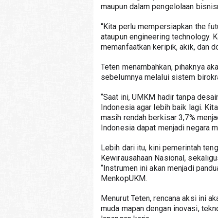
maupun dalam pengelolaan bisnis
“Kita perlu mempersiapkan the futu
ataupun engineering technology. 
memanfaatkan keripik, akik, dan do
Teten menambahkan, pihaknya aka
sebelumnya melalui sistem birokr
“Saat ini, UMKM hadir tanpa desain
Indonesia agar lebih baik lagi. Kit
masih rendah berkisar 3,7% menjad
Indonesia dapat menjadi negara ma
Lebih dari itu, kini pemerintah 
Kewirausahaan Nasional, sekaligus
“Instrumen ini akan menjadi pandu
MenkopUKM.
Menurut Teten, rencana aksi ini a
muda mapan dengan inovasi, tekno