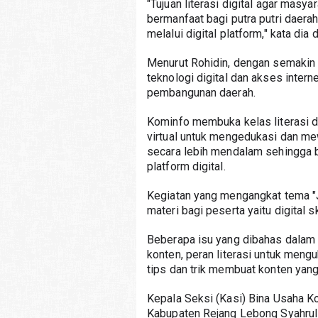
"Tujuan literasi digital agar masy
bermanfaat bagi putra putri dae
melalui digital platform," kata dia 
Menurut Rohidin, dengan semakin
teknologi digital dan akses inte
pembangunan daerah.
Kominfo membuka kelas literasi di
virtual untuk mengedukasi dan mew
secara lebih mendalam sehingga b
platform digital.
Kegiatan yang mengangkat tema "
materi bagi peserta yaitu digital skil
Beberapa isu yang dibahas dalam pe
konten, peran literasi untuk mengu
tips dan trik membuat konten yan
Kepala Seksi (Kasi) Bina Usaha 
Kabupaten Rejang Lebong Syahrull