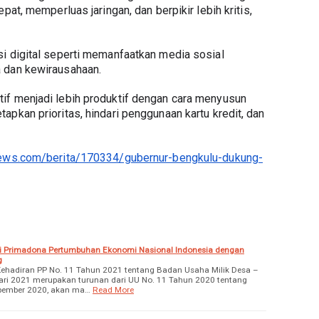
pat, memperluas jaringan, dan berpikir lebih kritis, 
i digital seperti memanfaatkan media sosial 
 dan kewirausahaan.
if menjadi lebih produktif dengan cara menyusun 
pkan prioritas, hindari penggunaan kartu kredit, dan 
anews.com/berita/170334/gubernur-bengkulu-dukung-
i Primadona Pertumbuhan Ekonomi Nasional Indonesia dengan
g
diran PP No. 11 Tahun 2021 tentang Badan Usaha Milik Desa –
ari 2021 merupakan turunan dari UU No. 11 Tahun 2020 tentang
Nopember 2020, akan ma…
Read More