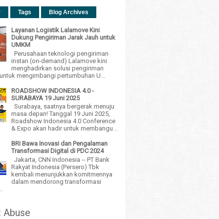
r
Tags
Blog Archives
Layanan Logistik Lalamove Kini
Dukung Pengiriman Jarak Jauh untuk
UMKM
Perusahaan teknologi pengiriman
instan (on-demand) Lalamove kini
menghadirkan solusi pengiriman
h untuk mengimbangi pertumbuhan U...
ROADSHOW INDONESIA 4.0 -
SURABAYA 19 Juni 2025
Surabaya, saatnya bergerak menuju
masa depan! Tanggal 19 Juni 2025,
Roadshow Indonesia 4.0 Conference
& Expo akan hadir untuk membangu...
BRI Bawa Inovasi dan Pengalaman
Transformasi Digital di PDC 2024
Jakarta, CNN Indonesia -- PT Bank
Rakyat Indonesia (Persero) Tbk
kembali menunjukkan komitmennya
dalam mendorong transformasi
..
t Abuse