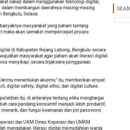
arakat cakap dalam menggunakan teknologi digital, 
rah dalam membangun daerahnya masing-masing 
SEAR
di Bengkulu, Selasa.
 banyaknya masyarakat yang paham tentang 
rnet maka akan semakin mempercepat proses 
gital di Kabupaten Rejang Lebong, Bengkulu secara 
ujudkan masyarakat agar paham akan literasi digital 
isa menyikapi secara bijaksana penggunaan 
Jarimu menentukan akunmu" itu, memberikan empat 
l, digital safety, digital ethic, dan digital culture.
latihan itu, di antaranya tentang etika menghargai 
bah cara pandang konsumtif menjadi lebih produktif, 
g menarik, dan fungsi keamanan dan pin password.
Koperasi dan UKM Dinas Koperasi dan UMKM 
ah mengatakan literasi digital memudahkan warga 