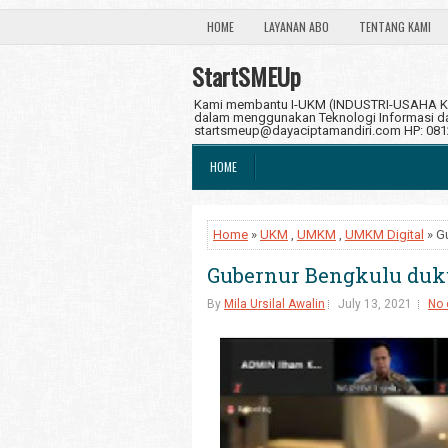
HOME
LAYANAN ABO
TENTANG KAMI
StartSMEUp
Kami membantu I-UKM (INDUSTRI-USAHA KE
dalam menggunakan Teknologi Informasi dan
startsmeup@dayaciptamandiri.com HP: 08
HOME
Home
»
UKM
,
UMKM
,
UMKM Digital
» G
Gubernur Bengkulu duku
By
Mila Ursilal Awalin
July 13, 2021
No