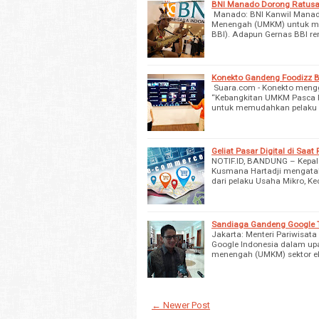
BNI Manado Dorong Ratus
Manado: BNI Kanwil Manado
Menengah (UMKM) untuk ma
BBI). Adapun Gernas BBI r
Konekto Gandeng Foodizz
Suara.com - Konekto meng
“Kebangkitan UMKM Pasca P
untuk memudahkan pelaku b
Geliat Pasar Digital di Sa
NOTIF.ID, BANDUNG – Kepala
Kusmana Hartadji mengatak
dari pelaku Usaha Mikro, K
Sandiaga Gandeng Google 
Jakarta: Menteri Pariwisa
Google Indonesia dalam upa
menengah (UMKM) sektor ek
← Newer Post