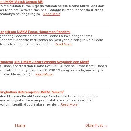
an UMKM Masuk Gernas BBI
 melakukan kurasi kepada ratusan pelaku Usaha Mikro Kecil dan
suk dalam Gerakan Nasional Bangga Buatan Indonesia (Gernas
encananya berlangsung pa…
Read More
 Bangkitkan UMKM Pasca Hantaman Pandemi
gandeng Foodizz dalam acara Grand Launch dengan tema
andemi”. Konekto merupakan aplikasi yang dibangun Ralali.com
isnis bukan hanya melek digital…
Read More
at Pandemi, Kini UMKM Jabar Semakin Bergairah dan Masif
 Dinas Koperasi dan Usaha Kecil (KUK) Provinsi Jawa Barat (Jabar)
an, akibat adanya pandemi COVID-19 yang melanda, kini banyak
ecil, dan Menengah (U…
Read More
Tingkatkan Keterampilan UMKM Parekraf
ta dan Ekonomi Kreatif Sandiaga Salahuddin Uno menggandeng
ya peningkatan keterampilan pelaku usaha mikro kecil dan
onomi kreatif. Google akan member…
Read More
Home
Older Post →